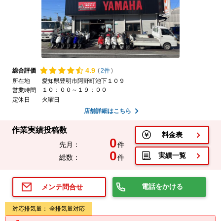
4.
9
総合評価
(
2件
)
所在地
愛知県豊明市阿野町池下１０９
１０：００～１９：００
営業時間
定休日
火曜日
店舗詳細はこちら
作業実績投稿数
料金表
0
先月：
件
0
実績一覧
総数：
件
電話をかける
メンテ問合せ
対応排気量： 全排気量対応