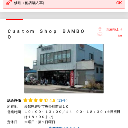
修理（他店購入車）
OK
現在地より
Ｃｕｓｔｏｍ Ｓｈｏｐ ＢＡＭＢＯ
--
km
Ｏ
4.
5
総合評価
(
13件
)
所在地
愛知県豊明市沓掛町前田１０
１０：００～１３：００／１４：００～１８：３０（土日祝日
営業時間
は１８：００まで）
定休日
木曜日・第１日曜日