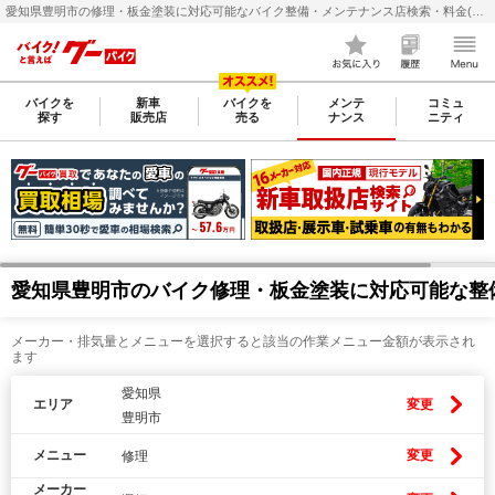
愛知県豊明市の修理・板金塗装に対応可能なバイク整備・メンテナンス店検索・料金(費用)比較なら【グーバイク(GooBike)】
バイクを
新車
バイクを
メンテ
コミュ
探す
販売店
売る
ナンス
ニティ
愛知県豊明市のバイク修理・板金塗装に対応可能な整
メーカー・排気量とメニューを選択すると該当の作業メニュー金額が表示され
ます
愛知県
エリア
変更
豊明市
メニュー
変更
修理
メーカー