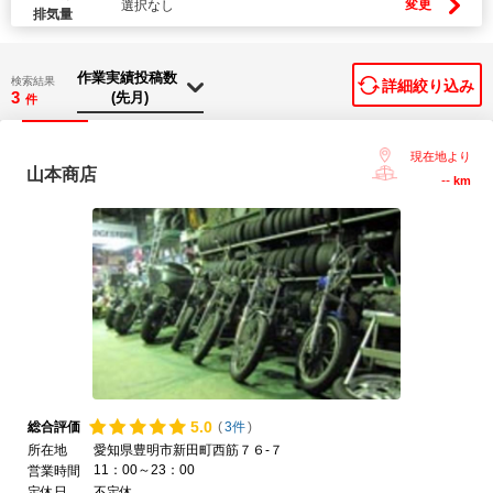
変更
選択なし
排気量
検索結果
詳細絞り込み
3
件
現在地より
山本商店
--
km
5.
0
総合評価
(
3件
)
所在地
愛知県豊明市新田町西筋７６-７
11：00～23：00
営業時間
定休日
不定休