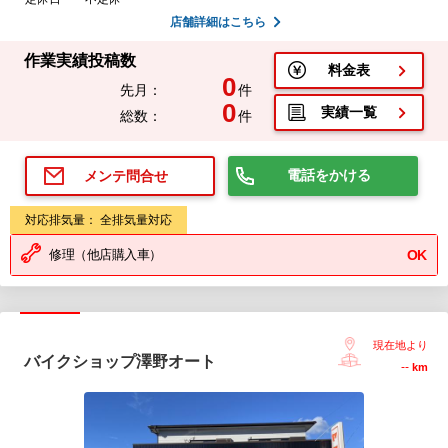
店舗詳細はこちら
作業実績投稿数
料金表
0
先月：
件
0
実績一覧
総数：
件
電話をかける
メンテ問合せ
対応排気量： 全排気量対応
修理（他店購入車）
OK
現在地より
バイクショップ澤野オート
--
km