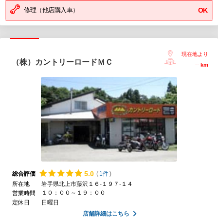
修理（他店購入車）
OK
現在地より
（株）カントリーロードＭＣ
--
km
5.
0
総合評価
(
1件
)
所在地
岩手県北上市藤沢１６-１９７-１４
１０：００～１９：００
営業時間
定休日
日曜日
店舗詳細はこちら