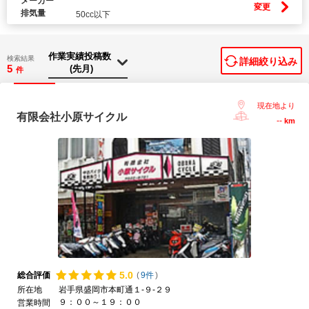
メーカー
変更
排気量
50cc以下
検索結果
詳細絞り込み
5
件
現在地より
有限会社小原サイクル
--
km
5.
0
総合評価
(
9件
)
所在地
岩手県盛岡市本町通１-９-２９
９：００～１９：００
営業時間