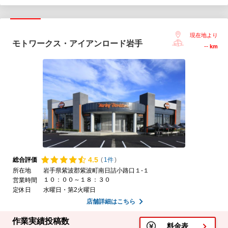
現在地より
モトワークス・アイアンロード岩手
--
km
4.
5
総合評価
(
1件
)
所在地
岩手県紫波郡紫波町南日詰小路口１-１
１０：００～１８：３０
営業時間
定休日
水曜日・第2火曜日
店舗詳細はこちら
作業実績投稿数
料金表