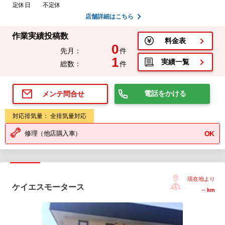
定休日
不定休
店舗詳細はこちら
作業実績投稿数
料金表
0
先月：
件
1
実績一覧
総数：
件
電話をかける
メンテ問合せ
対応排気量： 全排気量対応
修理（他店購入車）
OK
現在地より
ケイエスモータース
--
km