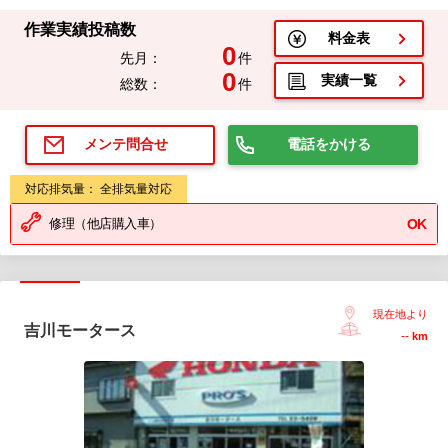
作業実績投稿数
料金表
0
先月：
件
0
実績一覧
総数：
件
電話をかける
メンテ問合せ
対応排気量： 全排気量対応
修理（他店購入車）
OK
現在地より
吉川モータース
--
km