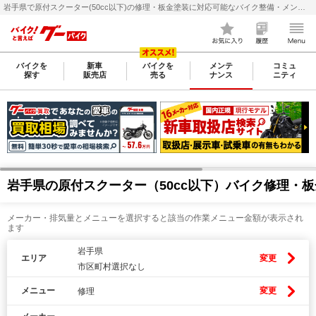
岩手県で原付スクーター(50cc以下)の修理・板金塗装に対応可能なバイク整備・メンテナンス店検索・料金(費用)比較なら【グーバイク(GooBike)】
バイクを
新車
バイクを
メンテ
コミュ
探す
販売店
売る
ナンス
ニティ
岩手県の原付スクーター（50cc以下）バイク修理・
メーカー・排気量とメニューを選択すると該当の作業メニュー金額が表示され
ます
岩手県
エリア
変更
市区町村選択なし
メニュー
変更
修理