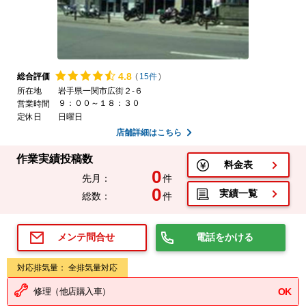
4.
8
総合評価
(
15件
)
所在地
岩手県一関市広街２-６
９：００～１８：３０
営業時間
定休日
日曜日
店舗詳細はこちら
作業実績投稿数
料金表
0
先月：
件
0
実績一覧
総数：
件
電話をかける
メンテ問合せ
対応排気量： 全排気量対応
修理（他店購入車）
OK