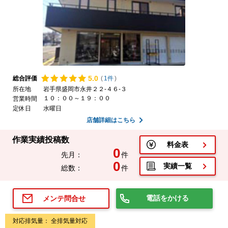
5.
0
総合評価
(
1件
)
所在地
岩手県盛岡市永井２２-４６-３
１０：００～１９：００
営業時間
定休日
水曜日
店舗詳細はこちら
作業実績投稿数
料金表
0
先月：
件
0
実績一覧
総数：
件
電話をかける
メンテ問合せ
対応排気量： 全排気量対応