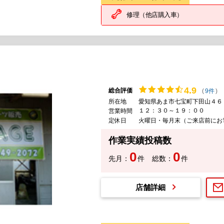
修理（他店購入車）
4.
9
総合評価
(
9件
)
所在地
愛知県あま市七宝町下田山４６
１２：３０～１９：００
営業時間
定休日
火曜日・毎月末（ご来店前にお
作業実績投稿数
0
0
先月：
件
総数：
件
店舗詳細