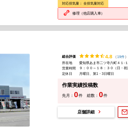
対応排気量： 全排気量対応
修理（他店購入車）
4.
8
総合評価
(
19件
)
所在地
愛知県あま市二ツ寺六町４１-
９：００～１８：３０（日・祝
営業時間
定休日
月曜日、第1・3日曜日
作業実績投稿数
0
0
先月：
件
総数：
件
店舗詳細