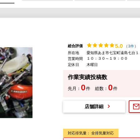
5.
0
総合評価
(
3件
)
所在地
愛知県あま市七宝町遠島七台１
１０：３０～１９：００
営業時間
定休日
木曜日
作業実績投稿数
0
0
先月：
件
総数：
件
店舗詳細
対応排気量： 全排気量対応