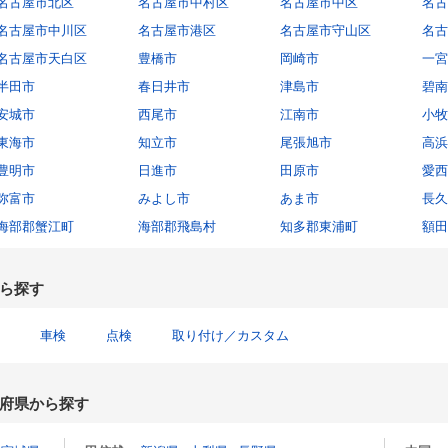
名古屋市北区
名古屋市中村区
名古屋市中区
名古
名古屋市中川区
名古屋市港区
名古屋市守山区
名古
名古屋市天白区
豊橋市
岡崎市
一宮
半田市
春日井市
津島市
碧南
安城市
西尾市
江南市
小牧
東海市
知立市
尾張旭市
高浜
豊明市
日進市
田原市
愛西
弥富市
みよし市
あま市
長久
海部郡蟹江町
海部郡飛島村
知多郡東浦町
額田
ら探す
車検
点検
取り付け／カスタム
府県から探す