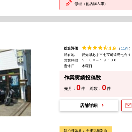
修理（他店購入車）
4.
9
総合評価
(
11件
)
所在地
愛知県あま市七宝町遠島七台１
９：００～１９：００
営業時間
定休日
木曜日
作業実績投稿数
0
0
先月：
件
総数：
件
店舗詳細
対応排気量： 全排気量対応