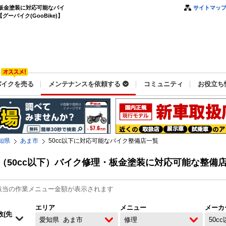
・板金塗装に対応可能なバイ
サイトマッ
ーバイク(GooBike)】
バイクを売る
メンテナンスを依頼する
コミュニティ
お役立ち
知県
あま市
50cc以下に対応可能なバイク整備店一覧
（50cc以下）バイク修理・板金塗装に対応可能な整備
該当の作業メニュー金額が表示されます
エリア
メニュー
メーカ
愛知県
あま市
修理
50c