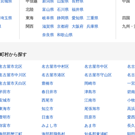
宮城県
甲信越
新潟県
山梨県
長野県
中国
北陸
富山県
石川県
福井県
埼玉県
東海
岐阜県
静岡県
愛知県
三重県
四国
県
関西
滋賀県
京都府
大阪府
兵庫県
九州・
奈良県
和歌山県
町村から探す
名古屋市北区
名古屋市中村区
名古屋市中区
名古
名古屋市中川区
名古屋市港区
名古屋市守山区
名古
名古屋市天白区
豊橋市
岡崎市
一宮
半田市
春日井市
津島市
碧南
安城市
西尾市
江南市
小牧
東海市
知立市
尾張旭市
高浜
豊明市
日進市
田原市
愛西
弥富市
みよし市
あま市
長久
海部郡蟹江町
海部郡飛島村
知多郡東浦町
額田