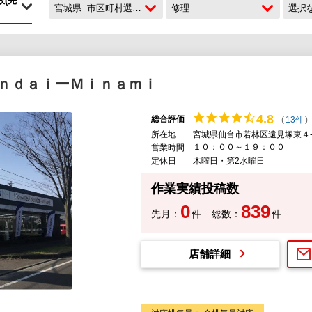
宮城県
市区町村選択なし
修理
選択
ｎｄａｉーＭｉｎａｍｉ
4.
8
総合評価
(
13件
)
所在地
宮城県仙台市若林区遠見塚東４
１０：００～１９：００
営業時間
定休日
木曜日・第2水曜日
作業実績投稿数
0
839
先月：
件
総数：
件
店舗詳細