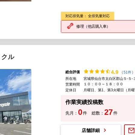
対応排気量： 全排気量対応
修理（他店購入車）
イクル
4.
9
総合評価
(
51件
)
所在地
宮城県仙台市太白区郡山５-５-
１０：００～１８：００
営業時間
定休日
月曜日、第1、第3火曜日（月
作業実績投稿数
0
27
先月：
件
総数：
件
店舗詳細