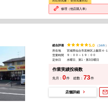
対応排気量： 全排気量対応
修理（他店購入車）
5.
0
総合評価
(
34件
)
所在地
宮城県仙台市若林区上飯田４-１
９：００～１９：００
営業時間
定休日
水曜日、第1・第3日曜日
作業実績投稿数
0
73
先月：
件
総数：
件
店舗詳細