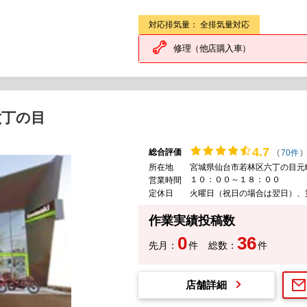
対応排気量： 全排気量対応
修理（他店購入車）
六丁の目
4.
7
総合評価
(
70件
)
所在地
宮城県仙台市若林区六丁の目元
１０：００～１８：００
営業時間
定休日
火曜日（祝日の場合は翌日）、第
作業実績投稿数
0
36
先月：
件
総数：
件
店舗詳細