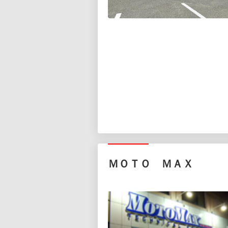
ＭＯＴＯ ＭＡＸ