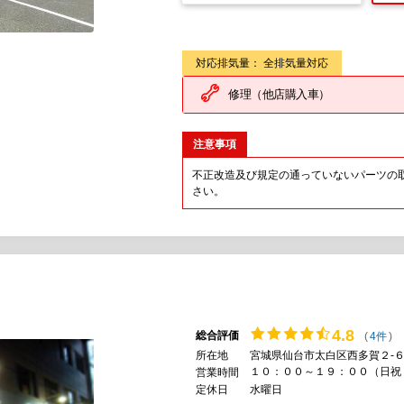
対応排気量： 全排気量対応
修理（他店購入車）
注意事項
不正改造及び規定の通っていないパーツの
さい。
4.
8
総合評価
(
4件
)
所在地
宮城県仙台市太白区西多賀２-６
１０：００～１９：００（日祝
営業時間
定休日
水曜日