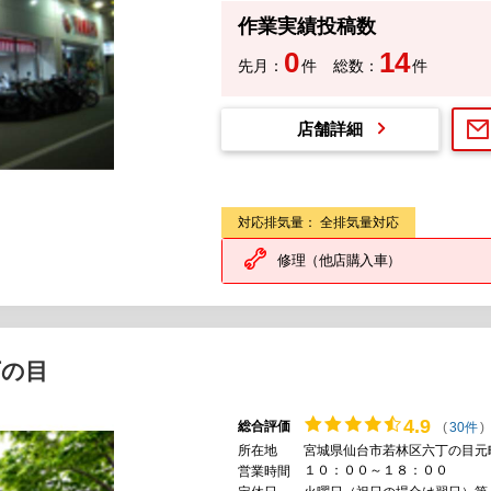
作業実績投稿数
0
14
先月：
件
総数：
件
店舗詳細
対応排気量： 全排気量対応
修理（他店購入車）
丁の目
4.
9
総合評価
(
30件
)
所在地
宮城県仙台市若林区六丁の目元
１０：００～１８：００
営業時間