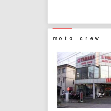
ｍｏｔｏ ｃｒｅｗ