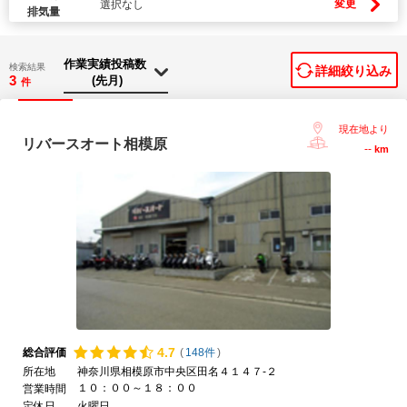
変更
選択なし
排気量
検索結果
詳細絞り込み
3
件
現在地より
リバースオート相模原
--
km
4.
7
総合評価
(
148件
)
所在地
神奈川県相模原市中央区田名４１４７-２
１０：００～１８：００
営業時間
定休日
火曜日