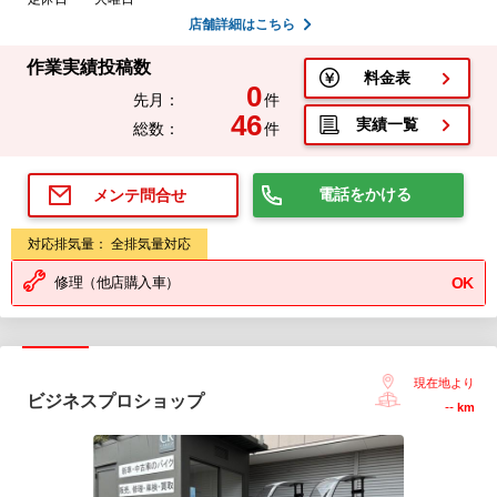
店舗詳細はこちら
作業実績投稿数
料金表
0
先月：
件
46
実績一覧
総数：
件
電話をかける
メンテ問合せ
対応排気量： 全排気量対応
修理（他店購入車）
OK
現在地より
ビジネスプロショップ
--
km