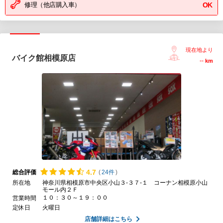
修理（他店購入車）
OK
現在地より
バイク館相模原店
--
km
4.
7
総合評価
(
24件
)
所在地
神奈川県相模原市中央区小山３-３７-１ コーナン相模原小山
モール内２Ｆ
１０：３０～１９：００
営業時間
定休日
火曜日
店舗詳細はこちら