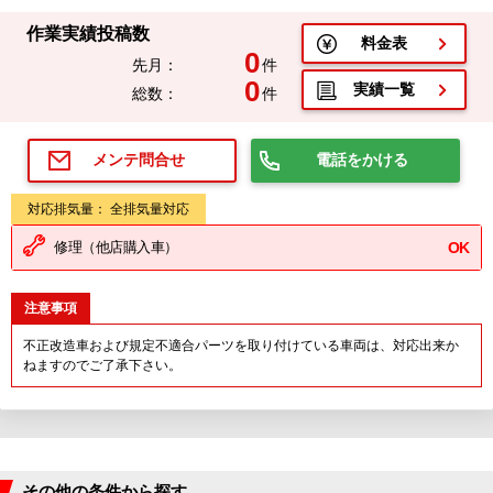
作業実績投稿数
料金表
0
先月：
件
0
実績一覧
総数：
件
電話をかける
メンテ問合せ
対応排気量： 全排気量対応
修理（他店購入車）
OK
注意事項
不正改造車および規定不適合パーツを取り付けている車両は、対応出来か
ねますのでご了承下さい。
その他の条件から探す