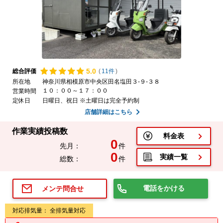
5.
0
総合評価
(
11件
)
所在地
神奈川県相模原市中央区田名塩田３-９-３８
１０：００～１７：００
営業時間
定休日
日曜日、祝日 ※土曜日は完全予約制
店舗詳細はこちら
作業実績投稿数
料金表
0
先月：
件
0
実績一覧
総数：
件
電話をかける
メンテ問合せ
対応排気量： 全排気量対応