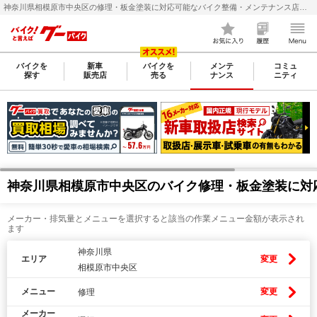
神奈川県相模原市中央区の修理・板金塗装に対応可能なバイク整備・メンテナンス店検索・料金(費用)比較なら【グーバイク(GooBike)】
バイクを
新車
バイクを
メンテ
コミュ
探す
販売店
売る
ナンス
ニティ
神奈川県相模原市中央区のバイク修理・板金塗装に対
メーカー・排気量とメニューを選択すると該当の作業メニュー金額が表示され
ます
神奈川県
エリア
変更
相模原市中央区
メニュー
変更
修理
メーカー