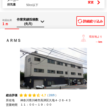
メーカー
変更
排気量
50cc以下
検索結果
詳細絞り込み
1
件
現在地より
ＡＲＭＳ
--
km
4.
7
総合評価
(
28件
)
所在地
神奈川県川崎市高津区久地４-２６-４３
１１：００～１９：００
営業時間