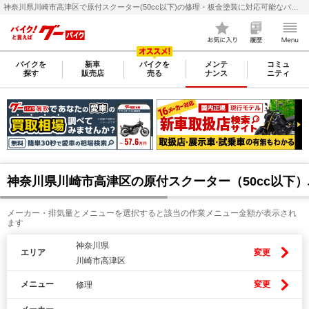
神奈川県川崎市高津区で原付スクーター(50cc以下)の修理・板金塗装に対応可能なバイク整備・メンテナンス店検索・料金(費用)比較なら【グーバイク(GooBike)】
バイクを
新車
バイクを
メンテ
コミュ
探す
販売店
売る
ナンス
ニティ
神奈川県川崎市高津区の原付スクーター（50cc以下
メーカー・排気量とメニューを選択すると該当の作業メニュー金額が表示され
ます
神奈川県
エリア
変更
川崎市高津区
メニュー
変更
修理