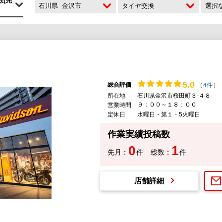
石川県
金沢市
タイヤ交換
選択
5.
0
総合評価
(
4件
)
所在地
石川県金沢市桜田町３-４８
９：００～１８：００
営業時間
定休日
水曜日・第１・5火曜日
作業実績投稿数
0
1
先月：
件
総数：
件
店舗詳細