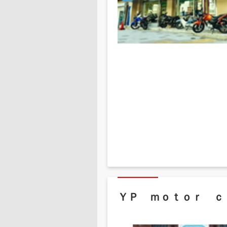
ＹＰ ｍｏｔｏｒ ｃ