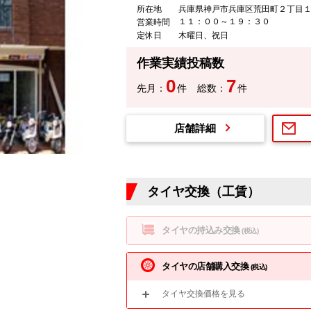
所在地
兵庫県神戸市兵庫区荒田町２丁目１
１１：００～１９：３０
営業時間
定休日
木曜日、祝日
作業実績投稿数
0
7
先月：
件
総数：
件
店舗詳細
タイヤ交換（工賃）
タイヤの持込み交換
(税込)
タイヤの店舗購入交換
(税込)
タイヤ交換価格を見る