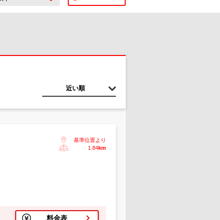
近い順
基準位置より
1.84
km
料金表