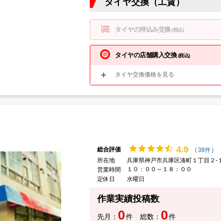
タイヤ交換（工賃）
タイヤの持込み交換
(税込)
タイヤの店舗購入交換
(税込)
タイヤ交換価格を見る
4.
9
総合評価
(
38件
)
所在地
兵庫県神戸市兵庫区湊町１丁目２-
１０：００～１８：００
営業時間
定休日
水曜日
作業実績投稿数
0
0
先月：
件
総数：
件