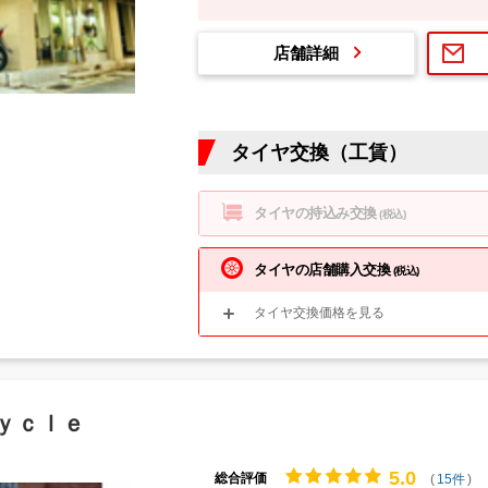
店舗詳細
タイヤ交換（工賃）
タイヤの持込み交換
(税込)
タイヤの店舗購入交換
(税込)
タイヤ交換価格を見る
ｙｃｌｅ
5.
0
総合評価
(
15件
)