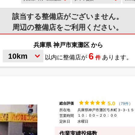
該当する整備店が
ございません。
周辺の整備店をご利用ください。
兵庫県 神戸市東灘区
から
6
10km
以内に整備店が
あります。
件
5.
0
総合評価
(
79件
)
所在地
兵庫県神戸市灘区弓木町３-３-１５
１０：００～２０：００
営業時間
定休日
水曜日
作業実績投稿数