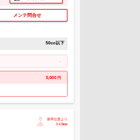
メンテ問合せ
50cc以下
-
5,000
円
基準位置より
9.63
km