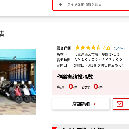
タイヤ交換価格を見る
店
4.
8
総合評価
(
54件
)
所在地
兵庫県西宮市城ヶ堀町３-１３
ＡＭ１０：００～ＰＭ７：００
営業時間
定休日
水曜日（月2回 火曜日休みあり）
作業実績投稿数
0
0
先月：
件
総数：
件
店舗詳細