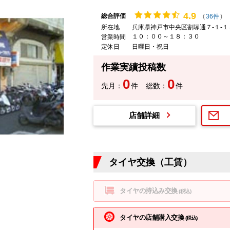
4.
9
総合評価
(
36件
)
所在地
兵庫県神戸市中央区割塚通７-１-１
１０：００～１８：３０
営業時間
定休日
日曜日・祝日
作業実績投稿数
0
0
先月：
件
総数：
件
店舗詳細
タイヤ交換（工賃）
タイヤの持込み交換
(税込)
タイヤの店舗購入交換
(税込)