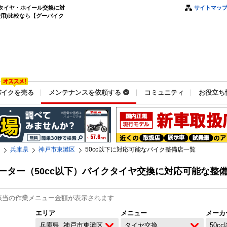
のタイヤ・ホイール交換に対
サイトマッ
用)比較なら【グーバイク
バイクを売る
メンテナンスを依頼する
コミュニティ
お役立ち
兵庫県
神戸市東灘区
50cc以下に対応可能なバイク整備店一覧
ーター（50cc以下）バイクタイヤ交換に対応可能な整
該当の作業メニュー金額が表示されます
エリア
メニュー
メーカ
兵庫県
神戸市東灘区
タイヤ交換
50c