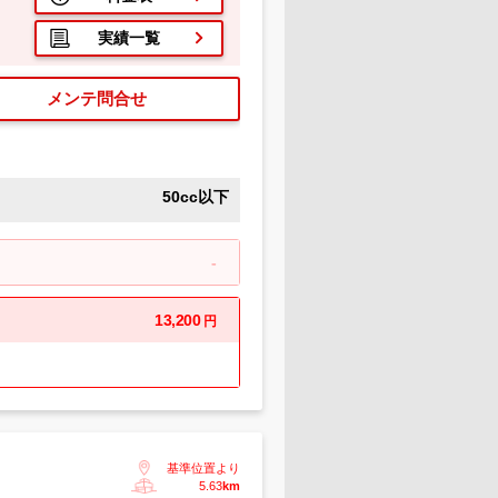
実績一覧
メンテ問合せ
50cc以下
-
13,200
円
基準位置より
5.63
km