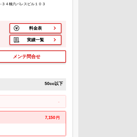
-３４楠六パレスビル１０３
料金表
実績一覧
メンテ問合せ
50cc以下
-
7,150
円