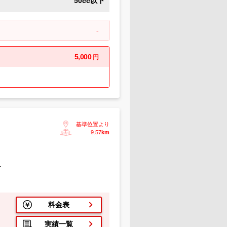
50cc以下
-
5,000
円
基準位置より
9.57
km
１
料金表
実績一覧