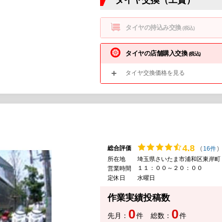
タイヤ交換（工賃）
タイヤの持込み交換
(税込)
タイヤの店舗購入交換
(税込)
タイヤ交換価格を見る
4.
8
総合評価
(
16件
)
所在地
埼玉県さいたま市浦和区東岸町
１１：００～２０：００
営業時間
定休日
水曜日
作業実績投稿数
0
0
先月：
件
総数：
件