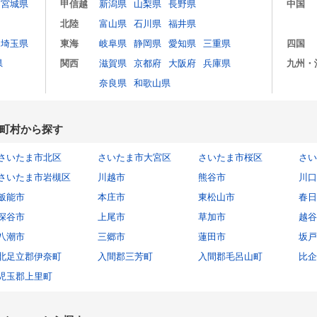
宮城県
甲信越
新潟県
山梨県
長野県
中国
北陸
富山県
石川県
福井県
埼玉県
東海
岐阜県
静岡県
愛知県
三重県
四国
県
関西
滋賀県
京都府
大阪府
兵庫県
九州・
奈良県
和歌山県
町村から探す
さいたま市北区
さいたま市大宮区
さいたま市桜区
さい
さいたま市岩槻区
川越市
熊谷市
川口
飯能市
本庄市
東松山市
春日
深谷市
上尾市
草加市
越谷
八潮市
三郷市
蓮田市
坂戸
北足立郡伊奈町
入間郡三芳町
入間郡毛呂山町
比企
児玉郡上里町