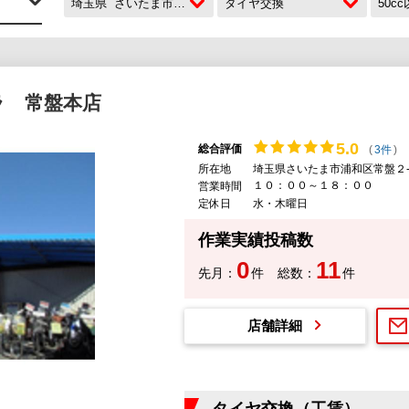
埼玉県
さいたま市浦和区
タイヤ交換
50c
ラ 常盤本店
5.
0
総合評価
(
3件
)
所在地
埼玉県さいたま市浦和区常盤２-
１０：００～１８：００
営業時間
定休日
水・木曜日
作業実績投稿数
0
11
先月：
件
総数：
件
店舗詳細