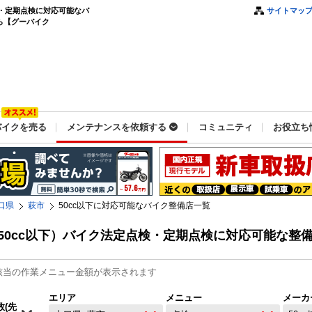
検・定期点検に対応可能なバ
サイトマッ
ら【グーバイク
バイクを売る
メンテナンスを依頼する
コミュニティ
お役立ち
口県
萩市
50cc以下に対応可能なバイク整備店一覧
50cc以下）バイク法定点検・定期点検に対応可能な整
該当の作業メニュー金額が表示されます
エリア
メニュー
メーカ