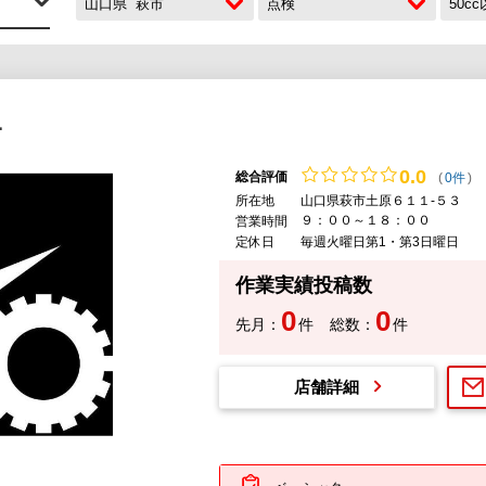
山口県
萩市
点検
50c
ニ
0.
0
総合評価
(
0件
)
所在地
山口県萩市土原６１１-５３
９：００～１８：００
営業時間
定休日
毎週火曜日第1・第3日曜日
作業実績投稿数
0
0
先月：
件
総数：
件
店舗詳細