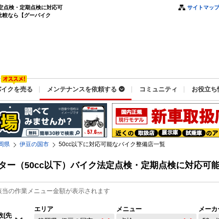
法定点検・定期点検に対応可
サイトマッ
比較なら【グーバイク
バイクを売る
メンテナンスを依頼する
コミュニティ
お役立ち
岡県
伊豆の国市
50cc以下に対応可能なバイク整備店一覧
ター（50cc以下）バイク法定点検・定期点検に対応可
該当の作業メニュー金額が表示されます
エリア
メニュー
メーカ