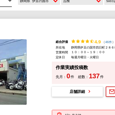
静岡県
伊豆の国市
点検
50c
4.
9
総合評価
(
46件
)
所在地
静岡県伊豆の国市四日町２８６
１０：００～１９：００
営業時間
定休日
毎週月曜日・火曜日
作業実績投稿数
0
137
先月：
件
総数：
件
店舗詳細