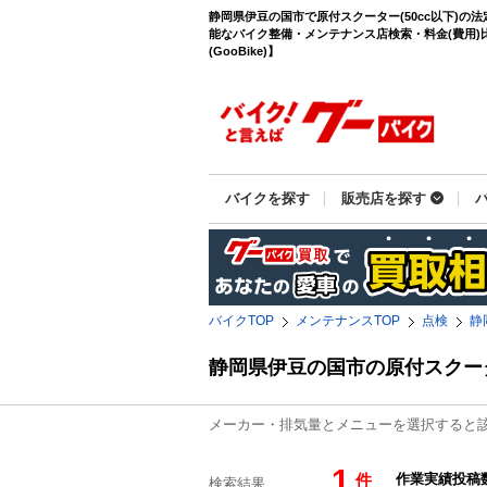
静岡県伊豆の国市で原付スクーター(50cc以下)の
能なバイク整備・メンテナンス店検索・料金(費用)
(GooBike)】
バイクを探す
販売店を探す
バイクTOP
メンテナンスTOP
点検
静
静岡県伊豆の国市の原付スクー
メーカー・排気量とメニューを選択すると
1
件
検索結果