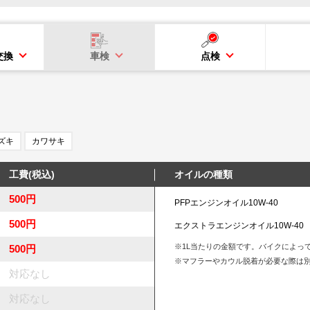
交換
車検
点検
ズキ
カワサキ
工費(税込)
オイルの種類
500円
PFPエンジンオイル10W-40
500円
エクストラエンジンオイル10W-40
※1L当たりの金額です。バイクによっ
500円
※マフラーやカウル脱着が必要な際は
対応なし
対応なし