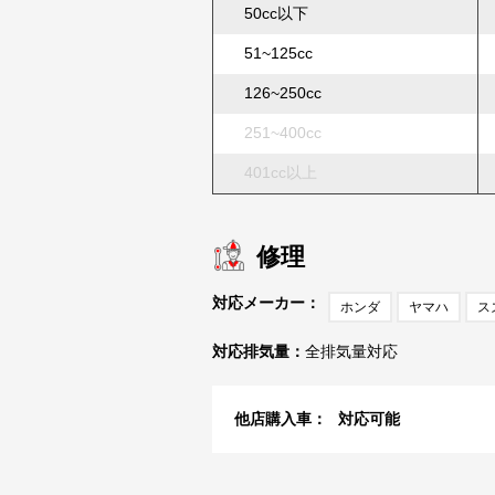
50cc以下
51~125cc
126~250cc
251~400cc
401cc以上
修理
対応メーカー：
ホンダ
ヤマハ
ス
対応排気量：
全排気量対応
他店購入車：
対応可能