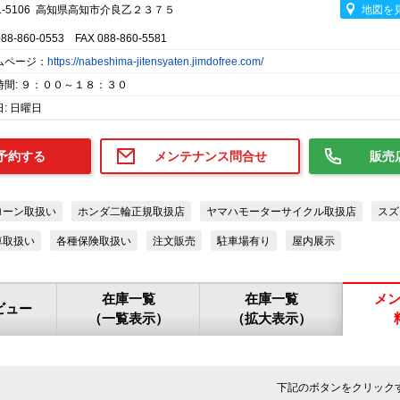
1-5106 高知県高知市介良乙２３７５
地図を
088-860-0553 FAX 088-860-5581
ムページ：
https://nabeshima-jitensyaten.jimdofree.com/
時間: ９：００～１８：３０
: 日曜日
予約する
メンテナンス問合せ
販売
ローン取扱い
ホンダ二輪正規取扱店
ヤマハモーターサイクル取扱店
スズ
車取扱い
各種保険取扱い
注文販売
駐車場有り
屋内展示
在庫一覧
在庫一覧
メ
ビュー
（一覧表示）
（拡大表示）
下記のボタンをクリック