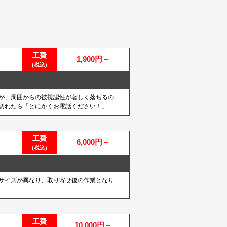
工費
1,900円～
(税込)
が、周囲からの被視認性が著しく落ちるの
切れたら「とにかくお電話ください！」
工費
6,000円～
(税込)
サイズが異なり、取り寄せ後の作業となり
工費
10,000円～