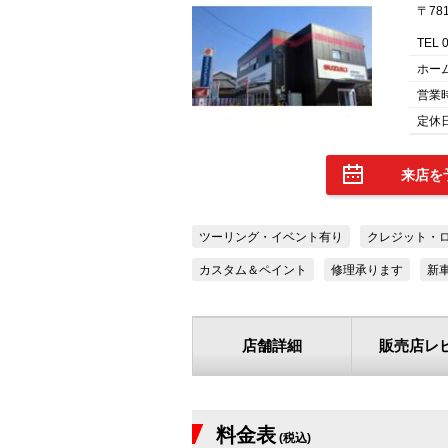
〒78
TEL 
ホー
営業
定休日
来店を
ツーリング・イベント有り
クレジット・
カスタム＆ペイント
修理承ります
新
店舗詳細
販売店レ
料金表
(税込)