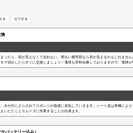
ズキ
カワサキ
交換
しまったら、前が見えなくて走れない。明るい都市部なら前が見えるかもしれません
がタマ切れしたらすぐに交換しましょう！電球も常時在庫しておりますので、電球が
が、水や日にさらされてスポンジが急速に劣化していきます。シート皮は車種により
伝えいただくとスムーズに作業することが出来ます。
アサバッテリー込み）