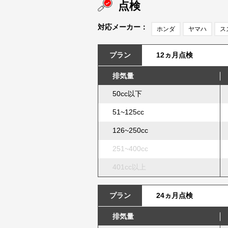
点検
対応メーカー：
ホンダ
ヤマハ
ス
プラン
12ヵ月点検
排気量
50cc以下
51~125cc
126~250cc
251~400cc
401cc以上
プラン
24ヵ月点検
排気量