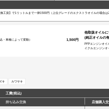
賃】で1リットルまで一律1500円（上位グレードのエクストラオイルの場合は2,000
他取扱オイルに
(純正オイルの有
1,500円
代込・車種によって変動）
PFPエンジンオ
イクルエンジンオ
ズキ
カワサキ
工費(税込)
持ち込み交換
店舗購入交