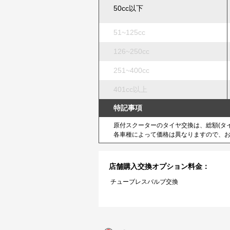
50cc以下
51~125cc
126~250cc
251~400cc
401cc以上
特記事項
原付スクーターのタイヤ交換は、総額(タイ
各車種によって価格は異なりますので、
店舗購入交換オプション料金：
チューブレスバルブ交換