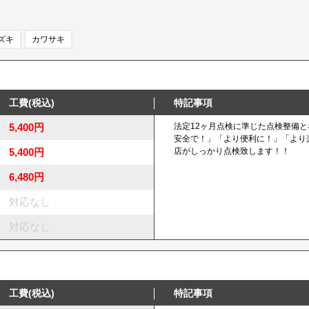
ズキ
カワサキ
工費(税込)
特記事項
5,400円
法定12ヶ月点検に準じた点検整備
安全で！」「より便利に！」「より
5,400円
店がしっかり点検致します！！
6,480円
対応なし
対応なし
工費(税込)
特記事項