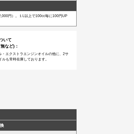
円）。１L以上で100cc毎に100円UP
ついて
無など)：
イル・エクストラエンジンオイルの他に、2サ
イルも常時在庫しております。
換