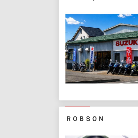
ＲＯＢＳＯＮ