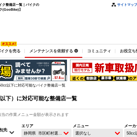
バイク整備店一覧｜バイクの
サイトマッ
ooBike)】
バイクを売る
メンテナンスを依頼する
コミュニティ
お役立ち
50cc以下に対応可能なバイク整備店一覧
c以下）に対応可能な整備店一覧
該当の作業メニュー金額が表示されます
エリア
メニュー
メーカ
静岡県
市区町村選択なし
選択なし
50c