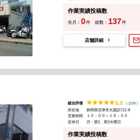
作業実績投稿数
0
137
先月：
件
総数：
件
店舗詳細
5.
0
総合評価
(
10件
)
所在地
静岡県沼津市大諏訪721-8
１０：００～１９：００
営業時間
定休日
月・第2、第3火曜日
作業実績投稿数