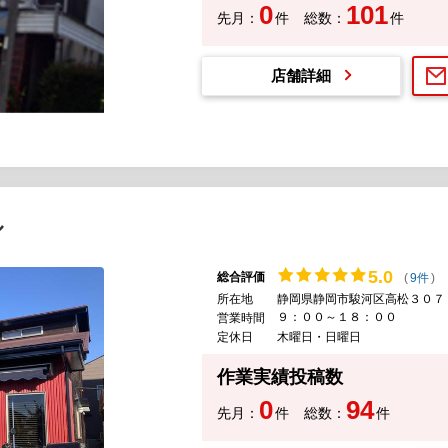
0
101
先月：
件
総数：
件
店舗詳細
ル
5.
0
総合評価
(
9件
)
所在地
静岡県静岡市駿河区高松３０７
９：００～１８：００
営業時間
定休日
木曜日・日曜日
作業実績投稿数
0
94
先月：
件
総数：
件