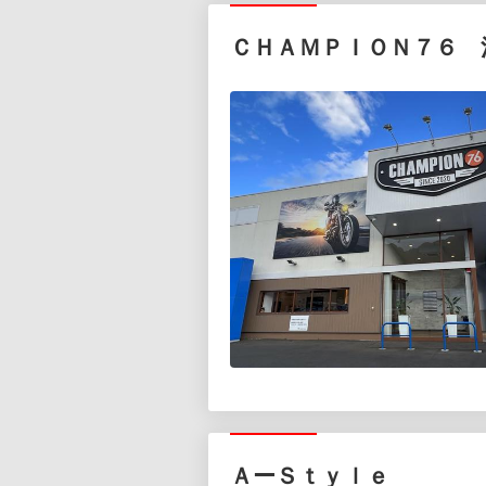
ＣＨＡＭＰＩＯＮ７６ 
ＡーＳｔｙｌｅ