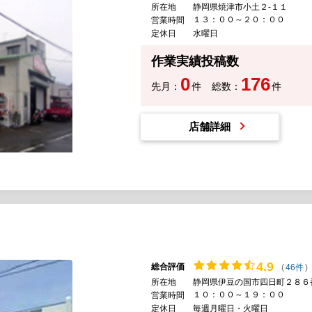
所在地
静岡県焼津市小土２-１１
１３：００～２０：００
営業時間
定休日
水曜日
作業実績投稿数
0
176
先月：
件
総数：
件
店舗詳細
4.
9
総合評価
(
46件
)
所在地
静岡県伊豆の国市四日町２８６
１０：００～１９：００
営業時間
定休日
毎週月曜日・火曜日