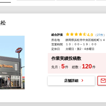
浜松
4.
9
総合評価
(
27件
)
所在地
静岡県浜松市中央区植松町１４
１０：００～１９：００
営業時間
定休日
火曜日・第2・4水曜日
作業実績投稿数
5
120
先月：
件
総数：
件
店舗詳細