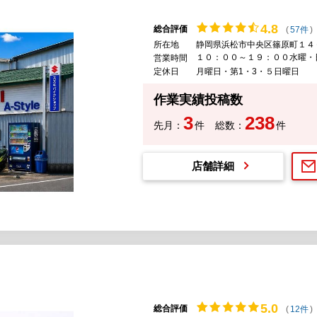
4.
8
総合評価
(
57件
)
所在地
静岡県浜松市中央区篠原町１４
１０：００～１９：００水曜・
営業時間
定休日
月曜日・第1・3・５日曜日
作業実績投稿数
3
238
先月：
件
総数：
件
店舗詳細
5.
0
総合評価
(
12件
)