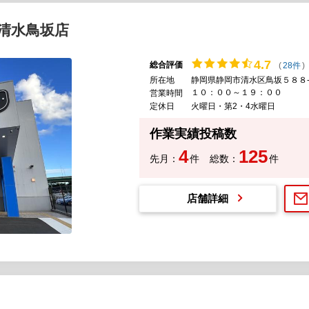
清水鳥坂店
4.
7
総合評価
(
28件
)
所在地
静岡県静岡市清水区鳥坂５８８
１０：００～１９：００
営業時間
定休日
火曜日・第2・4水曜日
作業実績投稿数
4
125
先月：
件
総数：
件
店舗詳細