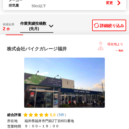
メーカー
変更
排気量
50cc以下
検索結果
詳細絞り込み
2
件
現在地より
株式会社バイクガレージ福井
--
km
5.
0
総合評価
(
5件
)
所在地
福井県福井市門前2丁目601番地
９：００～１９：００
営業時間