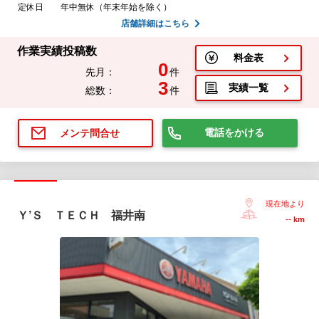
定休日
年中無休（年末年始を除く）
店舗詳細はこちら
作業実績投稿数
料金表
0
先月：
件
3
実績一覧
総数：
件
電話をかける
メンテ問合せ
現在地より
Ｙ’Ｓ ＴＥＣＨ 福井南
--
km