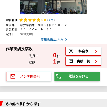
5.
0
総合評価
(
4件
)
所在地
福井県福井市木田３丁目３１０７-２
１０：００～１９：３０
営業時間
定休日
毎週火曜日
店舗詳細はこちら
作業実績投稿数
料金表
0
先月：
件
1
実績一覧
総数：
件
電話をかける
メンテ問合せ
その他の条件から探す