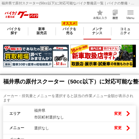
福井県で原付スクーター(50cc以下)に対応可能なバイク整備店一覧｜バイクの整備・メンテナンス・修理店を探すなら【グーバイク(GooBike)】
バイクを
新車
バイクを
メンテ
コミュ
探す
販売店
売る
ナンス
ニティ
福井県の原付スクーター（50cc以下）に対応可能な
メーカー・排気量とメニューを選択すると該当の作業メニュー金額が表示され
ます
福井県
エリア
変更
市区町村選択なし
メニュー
変更
選択なし