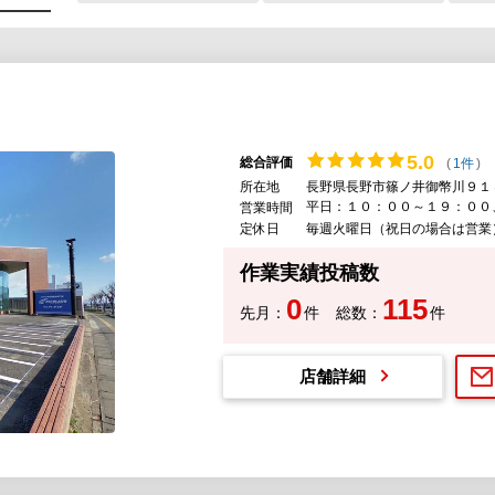
5.
0
総合評価
(
1件
)
所在地
長野県長野市篠ノ井御幣川９１
平日：１０：００～１９：００
営業時間
定休日
毎週火曜日（祝日の場合は営業
作業実績投稿数
0
115
先月：
件
総数：
件
店舗詳細