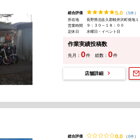
5.
0
総合評価
(
5件
)
所在地
長野県北佐久郡軽井沢町発地１
９：３０～１８：００
営業時間
定休日
水曜日・イベント日
作業実績投稿数
0
0
先月：
件
総数：
件
店舗詳細
0.
0
総合評価
(
0件
)