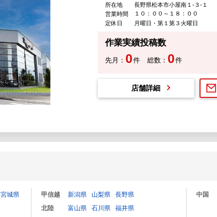
所在地
長野県松本市小屋南１-３-１
１０：００～１８：００
営業時間
定休日
月曜日・第１第３火曜日
作業実績投稿数
0
0
先月：
件
総数：
件
店舗詳細
宮城県
甲信越
新潟県
山梨県
長野県
中国
北陸
富山県
石川県
福井県