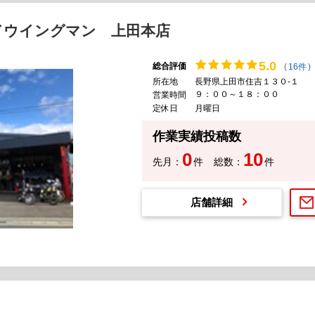
ドウイングマン 上田本店
5.
0
総合評価
(
16件
)
所在地
長野県上田市住吉１３０-１
９：００～１８：００
営業時間
定休日
月曜日
作業実績投稿数
0
10
先月：
件
総数：
件
店舗詳細