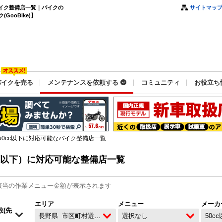
バイク整備店一覧｜バイクの
サイトマッ
ooBike)】
バイクを売る
メンテナンスを依頼する
コミュニティ
お役立ち
50cc以下に対応可能なバイク整備店一覧
c以下）に対応可能な整備店一覧
該当の作業メニュー金額が表示されます
エリア
メニュー
メーカ
長野県
市区町村選択なし
選択なし
50c