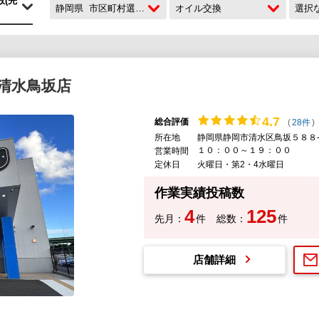
静岡県
市区町村選択なし
オイル交換
選択
清水鳥坂店
4.
7
総合評価
(
28件
)
所在地
静岡県静岡市清水区鳥坂５８８
１０：００～１９：００
営業時間
定休日
火曜日・第2・4水曜日
作業実績投稿数
4
125
先月：
件
総数：
件
店舗詳細