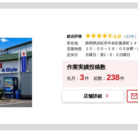
4.
8
総合評価
(
57件
)
所在地
静岡県浜松市中央区篠原町１４
１０：００～１９：００水曜・
営業時間
定休日
月曜日・第1・3・５日曜日
作業実績投稿数
3
238
先月：
件
総数：
件
店舗詳細