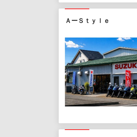
ＡーＳｔｙｌｅ