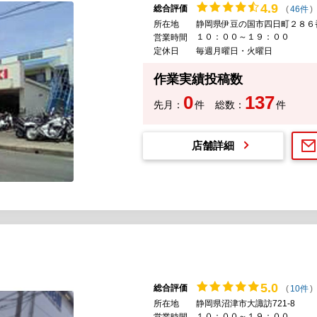
4.
9
総合評価
(
46件
)
所在地
静岡県伊豆の国市四日町２８６
１０：００～１９：００
営業時間
定休日
毎週月曜日・火曜日
作業実績投稿数
0
137
先月：
件
総数：
件
店舗詳細
5.
0
総合評価
(
10件
)
所在地
静岡県沼津市大諏訪721-8
１０：００～１９：００
営業時間