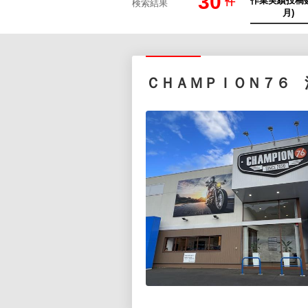
30
件
検索結果
ＣＨＡＭＰＩＯＮ７６ 