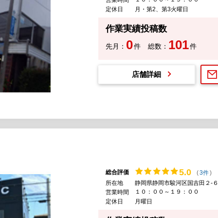
定休日
月・第2、第3火曜日
作業実績投稿数
0
101
先月：
件
総数：
件
店舗詳細
5.
0
総合評価
(
3件
)
所在地
静岡県静岡市駿河区国吉田２-６
１０：００～１９：００
営業時間
定休日
月曜日