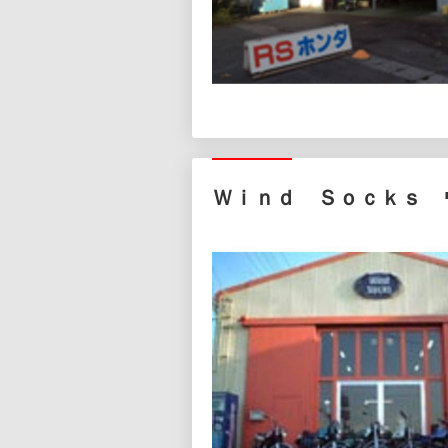
Ｗｉｎｄ Ｓｏｃｋｓ 