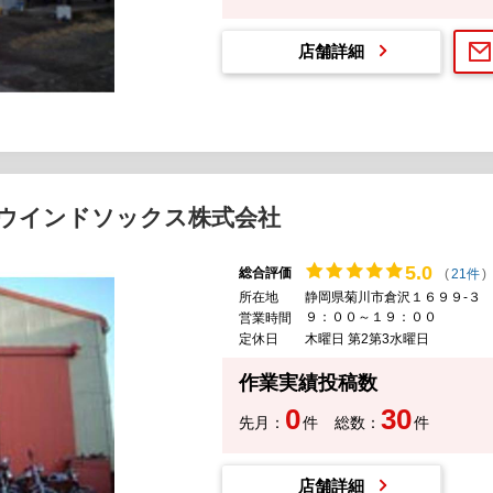
店舗詳細
ウインドソックス株式会社
5.
0
総合評価
(
21件
)
所在地
静岡県菊川市倉沢１６９９-３
９：００～１９：００
営業時間
定休日
木曜日 第2第3水曜日
作業実績投稿数
0
30
先月：
件
総数：
件
店舗詳細