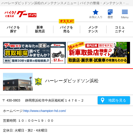
ハーレーダビッドソン浜松のメンテナンスメニュー｜バイクの整備・メンテナンス・修理店を探すなら【グーバイク(GooBike)】
バイクを
新車
バイクを
メンテ
コミュ
探す
販売店
売る
ナンス
ニティ
ハーレーダビッドソン浜松
地図を見る
〒 430-0803 静岡県浜松市中央区植松町１４７６－２
ホームページ:
http://www.champion-hd.com/
営業時間: １０：００〜１９：００
定休日: 火曜日・第2・4水曜日