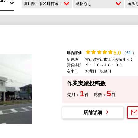
富山県
市区町村選択なし
選択なし
選択
ク
5.
0
総合評価
(
6件
)
所在地
富山県富山市上大久保８４２
９：００～１８：００
営業時間
定休日
水曜日・祝祭日
作業実績投稿数
1
5
先月：
件
総数：
件
店舗詳細