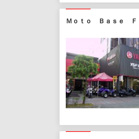
Ｍｏｔｏ Ｂａｓｅ Ｆ