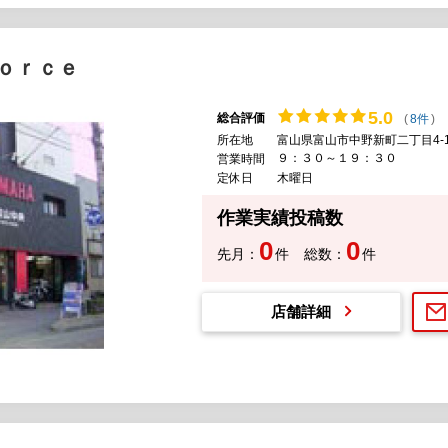
ｏｒｃｅ
5.
0
総合評価
(
8件
)
所在地
富山県富山市中野新町二丁目4-1
９：３０～１９：３０
営業時間
定休日
木曜日
作業実績投稿数
0
0
先月：
件
総数：
件
店舗詳細