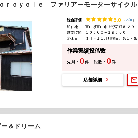
ｏｒｃｙｃｌｅ ファリアーモーターサイクル
5.
0
総合評価
(
4件
)
所在地
富山県富山市上野新町５-２０
１０：００～１９：００
営業時間
定休日
３月～１１月月曜日、第１・第
作業実績投稿数
0
0
先月：
件
総数：
件
店舗詳細
ピー＆ドリーム