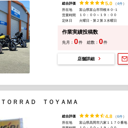
5.
0
総合評価
(
4件
)
所在地
富山県富山市羽根８０-１
１０：００～１９：００
営業時間
定休日
火曜日・第２第３水曜日
作業実績投稿数
0
0
先月：
件
総数：
件
店舗詳細
ＴＯＲＲＡＤ ＴＯＹＡＭＡ
4.
8
総合評価
(
6件
)
所在地
富山県高岡市六家１１７０番地
１０：００～１９：００
営業時間