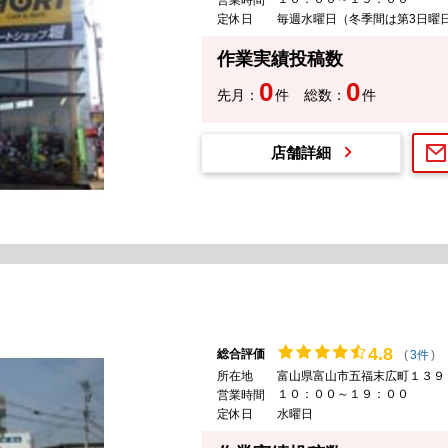
定休日
毎週水曜日（冬季間は第3日曜
作業実績投稿数
0
0
先月：
件
総数：
件
店舗詳細
4.
8
総合評価
(
3件
)
所在地
富山県富山市五福末広町１３９
１０：００～１９：００
営業時間
定休日
水曜日