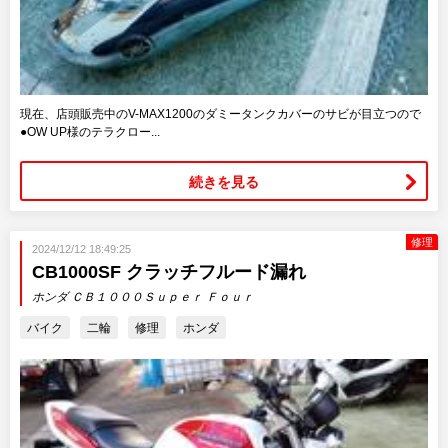
現在、店頭販売中のV-MAX1200のダミータンクカバーのサビが目立つので
●OW UP様のテラクロー...
続きを見る
修理
2024/12/12 18:49:25
CB1000SF クラッチフルード漏れ
ホンダ ＣＢ１０００Ｓｕｐｅｒ Ｆｏｕｒ
バイク
二輪
修理
ホンダ