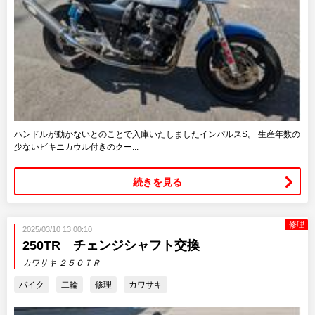
ハンドルが動かないとのことで入庫いたしましたインパルスS。 生産年数の
少ないビキニカウル付きのクー...
続きを見る
修理
2025/03/10 13:00:10
250TR チェンジシャフト交換
カワサキ ２５０ＴＲ
バイク
二輪
修理
カワサキ