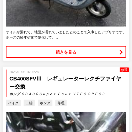
オイルが漏れて、地面が濡れていましたとのことで入庫したアプリオです。
ホースの経年劣化で硬化して、...
続きを見る
修理
2025/01/06 16:05:28
CB400SFVⅢ レギュレーターレクチファイヤ
ー交換
ホンダ ＣＢ４００Ｓｕｐｅｒ Ｆｏｕｒ ＶＴＥＣ ＳＰＥＣ３
バイク
二輪
ホンダ
修理