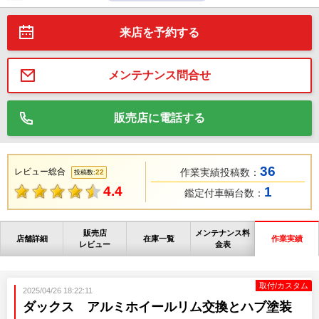
来店を予約する
メンテナンス問合せ
販売店に電話する
36
レビュー総合
作業実績投稿数：
22
投稿数:
4.4
1
鑑定付車輌台数：
販売店
メンテナンス料
店舗詳細
在庫一覧
作業実績
レビュー
金表
取付/カスタム
2025/04/26 18:22:11
ダックス アルミホイールリム交換とハブ塗装