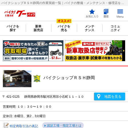
バイクショップＲＳＨ静岡の作業実績一覧｜バイクの整備・メンテナンス・修理店を探すなら【グーバイク(GooBike)】
バイクを
新車
バイクを
メンテ
コミュ
探す
販売店
売る
ナンス
ニティ
バイクショップＲＳＨ静岡
地図を見る
〒 421-0125 静岡県静岡市駿河区用宗小石町１１－１０
営業時間: １０：３０〜１９：００
定休日: 水曜日、第2，3火曜日
認証工場・指定工場とは
特定商取引法の表記