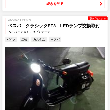
続きを見る
取付/カスタム
2025/04/14 19:37:38
ベスパ クラシックET3 LEDランプ交換取付
ベスパ １２５ＥＴ３ビンテージ
バイク
二輪
カスタム
ベスパ