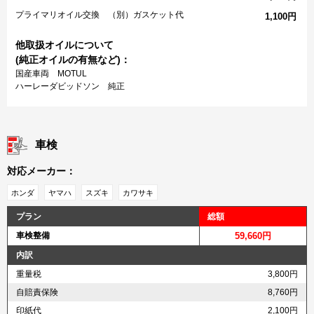
プライマリオイル交換 （別）ガスケット代
1,100円
他取扱オイルについて
(純正オイルの有無など)：
国産車両 MOTUL
ハーレーダビッドソン 純正
車検
対応メーカー：
ホンダ
ヤマハ
スズキ
カワサキ
プラン
総額
車検整備
59,660円
内訳
重量税
3,800円
自賠責保険
8,760円
印紙代
2,100円