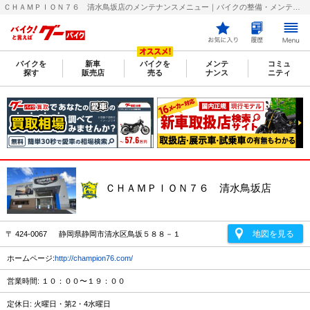
ＣＨＡＭＰＩＯＮ７６ 清水鳥坂店のメンテナンスメニュー｜バイクの整備・メンテナンス・修理店を探すなら【グーバイク(GooBike)】
バイクを
新車
バイクを
メンテ
コミュ
探す
販売店
売る
ナンス
ニティ
ＣＨＡＭＰＩＯＮ７６ 清水鳥坂店
地図を見る
〒 424-0067 静岡県静岡市清水区鳥坂５８８－１
ホームページ:
http://champion76.com/
営業時間: １０：００〜１９：００
定休日: 火曜日・第2・4水曜日