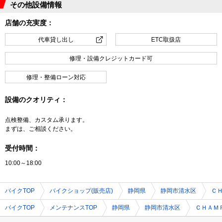
その他設備情報
店舗の充実度：
代車貸し出し
ETC取扱店
修理・設備クレジットカード可
修理・整備ローン対応
設備のクオリティ：
点検整備、カスタム承ります。
まずは、ご相談ください。
受付時間：
10:00～18:00
バイクTOP
バイクショップ(販売店)
静岡県
静岡市清水区
Ｃ
バイクTOP
メンテナンスTOP
静岡県
静岡市清水区
ＣＨＡＭ