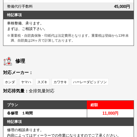
整備代行手数料
45,000円
特記事項
車検整備、承ります。
まずは、ご相談下さい。
重量税・自賠責保険・印紙代は法定費用となります。重量税は登録から13年未
満、自賠責は24ヶ月で計算しております。
修理
対応メーカー：
ホンダ
ヤマハ
スズキ
カワサキ
ハーレーダビッドソン
対応排気量：
全排気量対応
プラン
総額
各修理 １時間
11,000円
特記事項
修理の相談承ります。
内容によってはディーラーでの作業になりますのでご了承ください。