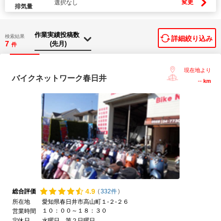
変更
選択なし
排気量
検索結果
詳細絞り込み
7
件
現在地より
バイクネットワーク春日井
--
km
4.
9
総合評価
(
332件
)
所在地
愛知県春日井市高山町１-２-２６
１０：００～１８：３０
営業時間
定休日
水曜日、第２日曜日