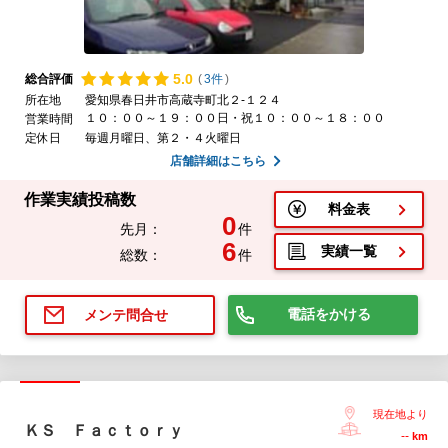
5.
0
総合評価
(
3件
)
所在地
愛知県春日井市高蔵寺町北２-１２４
１０：００～１９：００日・祝１０：００～１８：００
営業時間
定休日
毎週月曜日、第２・４火曜日
店舗詳細はこちら
作業実績投稿数
料金表
0
先月：
件
6
実績一覧
総数：
件
電話をかける
メンテ問合せ
現在地より
ＫＳ Ｆａｃｔｏｒｙ
--
km