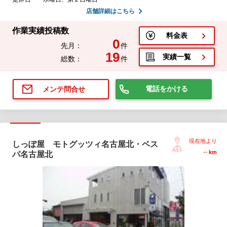
店舗詳細はこちら
作業実績投稿数
料金表
0
先月：
件
19
実績一覧
総数：
件
電話をかける
メンテ問合せ
現在地より
しっぽ屋 モトグッツィ名古屋北・ベス
--
km
パ名古屋北