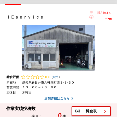
現在地より
ＩＥｓｅｒｖｉｃｅ
--
km
0.
0
総合評価
(
0件
)
所在地
愛知県春日井市六軒屋町西３-３-３０
１３：００～２０：００
営業時間
定休日
木曜日
店舗詳細はこちら
作業実績投稿数
料金表
0
先月：
件