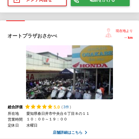
現在地より
オートプラザおさかべ
--
km
5.
0
総合評価
(
3件
)
所在地
愛知県春日井市中央台６丁目８の１１
１０：００～１９：００
営業時間
定休日
水曜日
店舗詳細はこちら