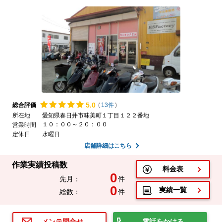
5.
0
総合評価
(
13件
)
所在地
愛知県春日井市味美町１丁目１２２番地
１０：００～２０：００
営業時間
定休日
水曜日
店舗詳細はこちら
作業実績投稿数
料金表
0
先月：
件
0
実績一覧
総数：
件
電話をかける
メンテ問合せ