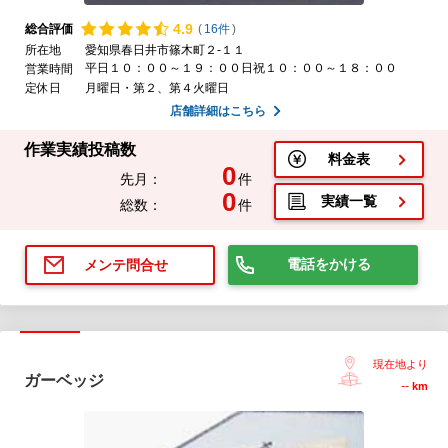
4.
9
総合評価
(
16件
)
所在地
愛知県春日井市篠木町２-１１
平日１０：００～１９：００日祝１０：００～１８：００
営業時間
定休日
月曜日・第２、第４火曜日
店舗詳細はこちら
作業実績投稿数
料金表
0
先月：
件
0
実績一覧
総数：
件
電話をかける
メンテ問合せ
現在地より
ガーベッジ
--
km