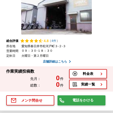
4.
8
総合評価
(
4件
)
所在地
愛知県春日井市松河戸町３-２-３
０９：３０-１８：３０
営業時間
定休日
火曜日・第２月曜日
店舗詳細はこちら
作業実績投稿数
料金表
0
先月：
件
0
実績一覧
総数：
件
電話をかける
メンテ問合せ