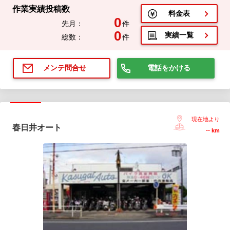
作業実績投稿数
料金表
0
先月：
件
0
実績一覧
総数：
件
電話をかける
メンテ問合せ
現在地より
春日井オート
--
km