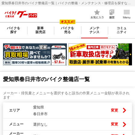
愛知県春日井市のバイク整備店一覧｜バイクの整備・メンテナンス・修理店を探すなら【グーバイク(GooBike)】
バイクを
新車
バイクを
メンテ
コミュ
探す
販売店
売る
ナンス
ニティ
愛知県春日井市のバイク整備店一覧
メーカー・排気量とメニューを選択すると該当の作業メニュー金額が表示され
ます
愛知県
エリア
変更
春日井市
メニュー
変更
選択なし
メーカー