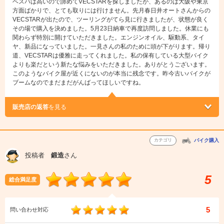
ベスパは高いので諦めてVECSTARを探しましたが、あるのは大阪や東京
方面ばかりで、とても取りには行けません。先月春日井オートさんからの
VECSTARが出たので、ツーリングがてら見に行きましたが、状態が良く
その場で購入を決めました。5月23日納車で再度訪問しました。休業にも
関わらず特別に開けていただきました。エンジンオイル、駆動系、タイ
ヤ、新品になっていました。一見さんの私のために頭が下がります。帰り
道、VECSTARは優雅に走ってくれました。私の保有している大型バイク
よりも楽だという新たな悩みをいただきました。ありがとうございます。
このようなバイク屋が近くにないのが本当に残念です。昨今古いバイクが
ブームなのでまだまだがんばってほしいですね。
販売店の返答
を見る
カテゴリ
バイク購入
投稿者
鍛造
さん
5
総合満足度
5
問い合わせ対応