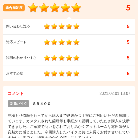
5
総合満足度
5
問い合わせ対応
5
対応スピード
5
説明のわかりやすさ
5
おすすめ度
コメント
2021.02.01 18:07
対象バイク
ＳＲ４００
見積もり依頼を行ってから購入まで迅速かつ丁寧にご対応いただき感謝し
ています。カスタムされた箇所等も事細かく説明していただき購入を決断
できました。ご家族で商いをされており温かくアットホームな雰囲気が大
変魅力に感じました。今回購入したバイクと共に末長くお付き合いしてい
きたいお店です。納車を今から心待ちにしています。