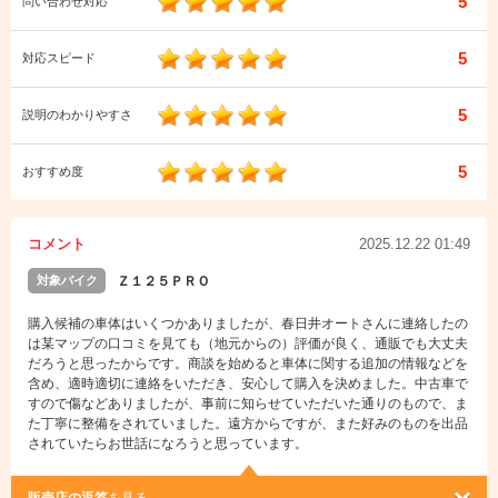
5
問い合わせ対応
5
対応スピード
5
説明のわかりやすさ
5
おすすめ度
コメント
2025.12.22 01:49
対象バイク
Ｚ１２５ＰＲＯ
購入候補の車体はいくつかありましたが、春日井オートさんに連絡したの
は某マップの口コミを見ても（地元からの）評価が良く、通販でも大丈夫
だろうと思ったからです。商談を始めると車体に関する追加の情報などを
含め、適時適切に連絡をいただき、安心して購入を決めました。中古車で
すので傷などありましたが、事前に知らせていただいた通りのもので、ま
た丁寧に整備をされていました。遠方からですが、また好みのものを出品
されていたらお世話になろうと思っています。