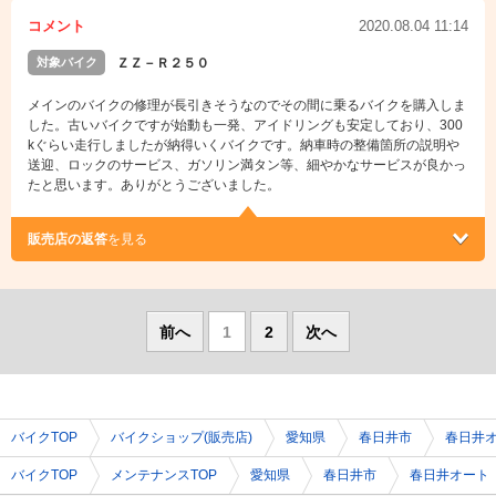
コメント
2020.08.04 11:14
対象バイク
ＺＺ－Ｒ２５０
メインのバイクの修理が長引きそうなのでその間に乗るバイクを購入しま
した。古いバイクですが始動も一発、アイドリングも安定しており、300
kぐらい走行しましたが納得いくバイクです。納車時の整備箇所の説明や
送迎、ロックのサービス、ガソリン満タン等、細やかなサービスが良かっ
たと思います。ありがとうございました。
販売店の返答
を見る
前へ
1
2
次へ
バイクTOP
バイクショップ(販売店)
愛知県
春日井市
春日井
バイクTOP
メンテナンスTOP
愛知県
春日井市
春日井オート