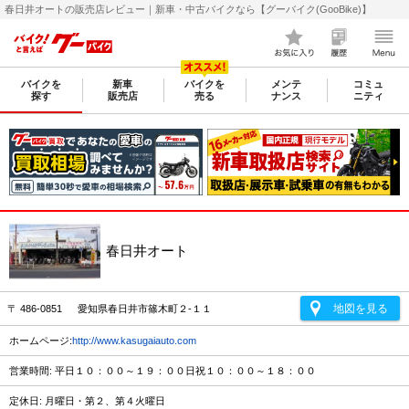
春日井オートの販売店レビュー｜新車・中古バイクなら【グーバイク(GooBike)】
バイクを
新車
バイクを
メンテ
コミュ
探す
販売店
売る
ナンス
ニティ
春日井オート
地図を見る
〒 486-0851 愛知県春日井市篠木町２-１１
ホームページ:
http://www.kasugaiauto.com
営業時間: 平日１０：００～１９：００日祝１０：００～１８：００
定休日: 月曜日・第２、第４火曜日