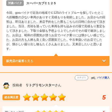
対象バイク
スーパーカブＣ１２５
今回、gooバイクで近況の地域でＣ125のライトブルーを探していたとこ
ろ距離数の少ない車両がありすぐ見積もりを依頼しました。お店からの回
答は、即日ありました。来店予約をした際もこちらの日時に合わせて頂き
ました。当日、売却を迷っていた車両を持ち込みその場で見積もり査定を
して頂きました。下取り金額も予想より上でしたのでその場で速決しまし
た。お店は、昭和の雰囲気が漂うお店でバイク乗りには懐かしい感じでし
た。お店の方も人柄も良く良い雰囲気でした。中古車扱いのお店でした
が、懐かしい掘り出し物もたくさんありました。又来店したいと思いま
す。
販売店の返答
を見る
カテゴリ
バイク購入
投稿者
リトグリモンスター
さん
5
総合満足度