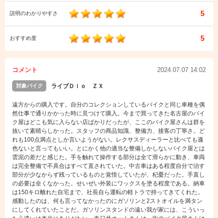
5
説明のわかりやすさ
5
おすすめ度
コメント
2024.07.07 14:02
対象バイク
ライブＤｉｏ ＺＸ
遠方からの購入です。自分のコレクションしているバイクと同じ車種を偶
然仕事で通りかかった時に見つけて購入。今まで買ってきた名古屋のバイ
ク屋はどこも気に入らない店ばかりだったが、ここのバイク屋さんは群を
抜いて素晴らしかった。スタッフの商品知識、整備力、接客の丁寧さ。ど
れも100点満点としか言いようがない。レクサスディーラーと比べても遜
色ないと言ってもいい。とにかく他の適当な整備しかしないバイク屋とは
雲泥の差だと感じた。手を触れて操作する部分は全て滑らかに動き、車両
は完全整備で不具合はすべて直されていた。中古車はある程度自分で治す
部分が少なからず残っているものと覚悟していたが、杞憂だった。手直し
の必要は全くなかった。せいぜい外装にワックスを塗る程度である。納車
は150キロ離れた自宅まで、社長自ら運転の軽トラで持ってきてくれた。
感動したのは、何も言ってなかったのにガソリンと2ストオイルを満タン
にしてくれていたことだ。ガソリンスタンドの遠い我が家には、こういっ