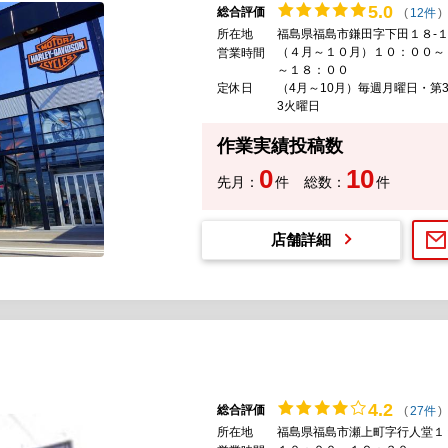
5.
0
総合評価
(
12件
)
所在地
福島県福島市鎌田字下田１８-
（４月～１０月）１０：００～
営業時間
～１８：００
定休日
（4月～10月）毎週月曜日・第
3火曜日
作業実績投稿数
0
10
先月：
件
総数：
件
店舗詳細
4.
2
総合評価
(
27件
)
所在地
福島県福島市瀬上町字行人堂１