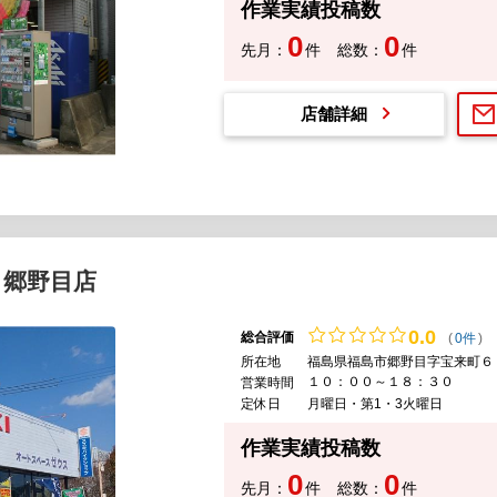
作業実績投稿数
0
0
先月：
件
総数：
件
店舗詳細
 郷野目店
0.
0
総合評価
(
0件
)
所在地
福島県福島市郷野目字宝来町６
１０：００～１８：３０
営業時間
定休日
月曜日・第1・3火曜日
作業実績投稿数
0
0
先月：
件
総数：
件