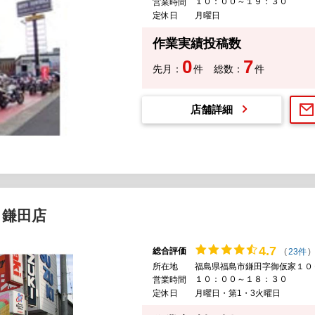
１０：００～１９：３０
営業時間
定休日
月曜日
作業実績投稿数
0
7
先月：
件
総数：
件
店舗詳細
 鎌田店
4.
7
総合評価
(
23件
)
所在地
福島県福島市鎌田字御仮家１０
１０：００～１８：３０
営業時間
定休日
月曜日・第1・3火曜日