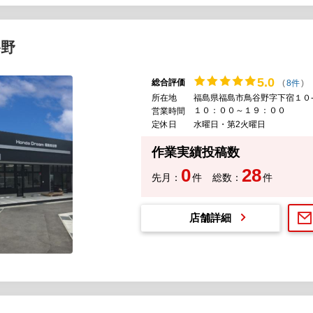
谷野
5.
0
総合評価
(
8件
)
所在地
福島県福島市鳥谷野字下宿１０
１０：００～１９：００
営業時間
定休日
水曜日・第2火曜日
作業実績投稿数
0
28
先月：
件
総数：
件
店舗詳細