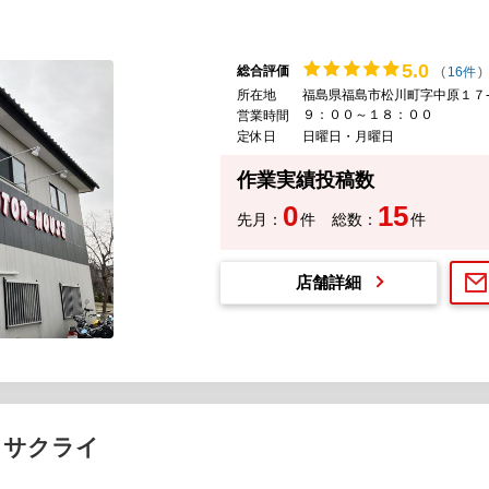
5.
0
総合評価
(
16件
)
所在地
福島県福島市松川町字中原１７
９：００～１８：００
営業時間
定休日
日曜日・月曜日
作業実績投稿数
0
15
先月：
件
総数：
件
店舗詳細
 サクライ