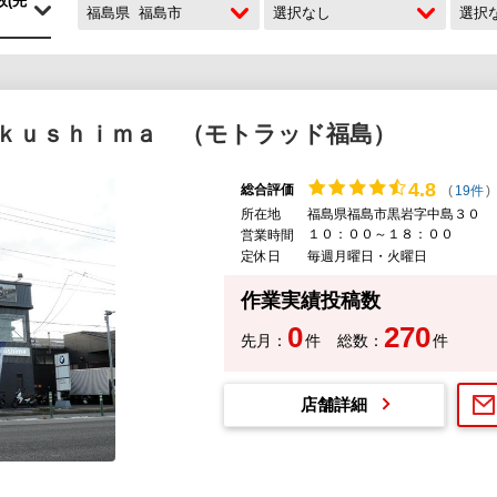
福島県
福島市
選択なし
選択
ｋｕｓｈｉｍａ （モトラッド福島）
4.
8
総合評価
(
19件
)
所在地
福島県福島市黒岩字中島３０
１０：００～１８：００
営業時間
定休日
毎週月曜日・火曜日
作業実績投稿数
0
270
先月：
件
総数：
件
店舗詳細