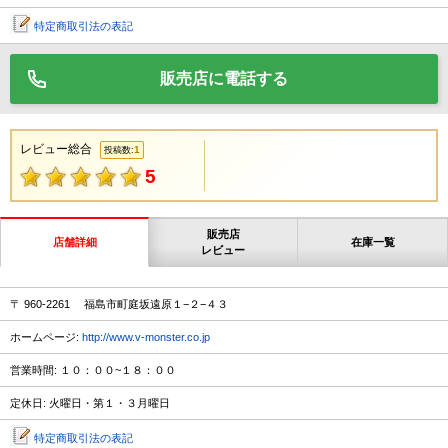
特定商取引法の表記
販売店に電話する
レビュー総合
1
投稿数:
5
販売店
店舗詳細
在庫一覧
レビュー
〒 960-2261 福島市町庭坂遠原１−２−４３
ホームページ:
http://www.v-monster.co.jp
営業時間: １０：００~１８：００
定休日: 火曜日・第１・３月曜日
特定商取引法の表記