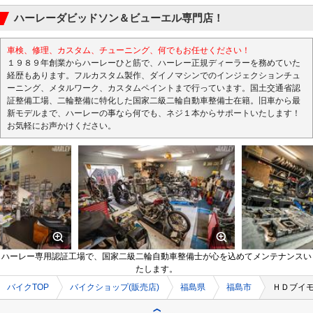
ハーレーダビッドソン＆ビューエル専門店！
車検、修理、カスタム、チューニング、何でもお任せください！
１９８９年創業からハーレーひと筋で、ハーレー正規ディーラーを務めていた
経歴もあります。フルカスタム製作、ダイノマシンでのインジェクションチュ
ーニング、メタルワーク、カスタムペイントまで行っています。国土交通省認
証整備工場、二輪整備に特化した国家二級二輪自動車整備士在籍。旧車から最
新モデルまで、ハーレーの事なら何でも、ネジ１本からサポートいたします！
お気軽にお声かけください。
ハーレー専用認証工場で、国家二級二輪自動車整備士が心を込めてメンテナンスい
たします。
バイクTOP
バイクショップ(販売店)
福島県
福島市
ＨＤブイ