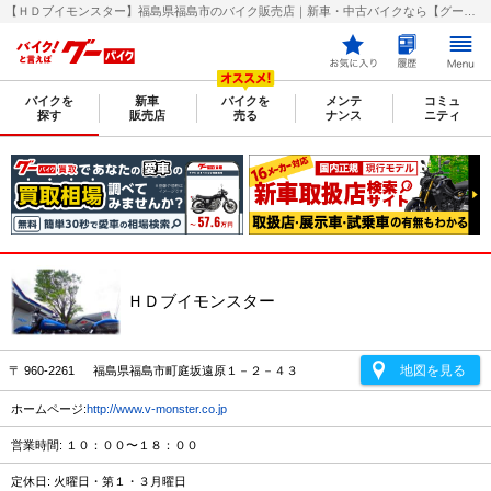
【ＨＤブイモンスター】福島県福島市のバイク販売店｜新車・中古バイクなら【グーバイク(GooBike)】
バイクを
新車
バイクを
メンテ
コミュ
探す
販売店
売る
ナンス
ニティ
ＨＤブイモンスター
地図を見る
〒 960-2261 福島県福島市町庭坂遠原１－２－４３
ホームページ:
http://www.v-monster.co.jp
営業時間: １０：００〜１８：００
定休日: 火曜日・第１・３月曜日