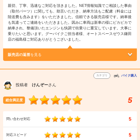
親切、丁寧、迅速なご対応を頂きました。NET情報知識でご相談した事由
（取付パーツ）に関しても、助言いただき、納車方法もご配慮（料金には
陸送費も含みます）をいただきました。信頼できる販売店様です。納車後
も気遣ってご連絡をいただきました。因みに車両は新車の様にピカピカで
納車され、整備頂いたエンジンも快調で街乗りに重宝しています。大事に
乗りたいと思います。グーバイクご担当者様、オートスベースゼウス鎌田
店の福島様ご対応ありがとうございました。
販売店の返答
を見る
カテゴリ
バイク購入
投稿者
けんぞー
さん
5
総合満足度
5
問い合わせ対応
5
対応スピード