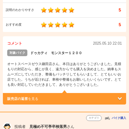
5
説明のわかりやすさ
5
おすすめ度
コメント
2025.05.10 22:01
対象バイク
ドゥカティ モンスター１２００
オートスペースゼウス鎌田店さん、本日はありがとうございました。見積
もりの対応から、感じが良く、遠方からでも購入を決めました。納車もス
ムーズにしていただき、整備もバッチリしてもらいまして、とてもいいお
店でした。うちが近ければ、車検や整備もお願いしたいくらいです。とて
も良い対応していただきまして、ありがとうございました。
販売店の返答
を見る
カテゴリ
バイク購入
投稿者
見極め不可亭卒検落男
さん