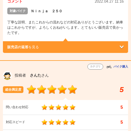
コメント
2022.04.27 11:16
対象バイク
Ｎｉｎｊａ ２５０
丁寧な説明、またこれからの流れなどの対応ありがとうございます。納車
はこれからですが、よろしくおねがいします。とてもいい販売店で良かっ
たです。
販売店の返答
を見る
カテゴリ
バイク購入
投稿者
さんた
さん
5
総合満足度
5
問い合わせ対応
5
対応スピード