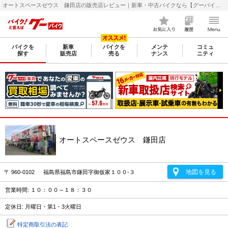
オートスペースゼウス 鎌田店の販売店レビュー｜新車・中古バイクなら【グーバイク(GooBike)】
バイクを
新車
バイクを
メンテ
コミュ
探す
販売店
売る
ナンス
ニティ
オートスペースゼウス 鎌田店
地図を見る
〒 960-0102 福島県福島市鎌田字御仮家１００-３
営業時間: １０：００～１８：３０
定休日: 月曜日・第1・3火曜日
特定商取引法の表記