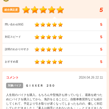
5
総合満足度
5
問い合わせ対応
5
対応スピード
5
説明のわかりやすさ
5
おすすめ度
コメント
2024.04.26 22:11
対象バイク
ＧＩＸＸＥＲ ２５０
人生初のバイクを購入。もちろん中型免許も持っていなく、退路を絶つた
めにバイクを購入してから、免許をとることに。自動車教習所なども紹介
してくれて、予定より引き取りが遅くなってしまったものの、優しく対応
していただきました！『素人は相手にされないかも・・』とドキドキしな