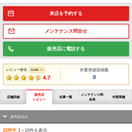
来店を予約する
メンテナンス問合せ
販売店に電話する
レビュー総合
作業実績投稿数
23
投稿数:
0
4.7
販売店
メンテナンス料
店舗詳細
在庫一覧
作業実績
レビュー
金表
条件絞込み
23件中
1～10件
を表示