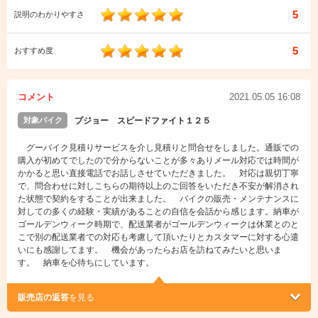
5
説明のわかりやすさ
5
おすすめ度
コメント
2021.05.05 16:08
対象バイク
プジョー スピードファイト１２５
グーバイク見積りサービスを介し見積りと問合せをしました。通販での
購入が初めてでしたので分からないことが多々ありメール対応では時間が
かかると思い直接電話でお話しさせていただきました。 対応は親切丁寧
で、問合わせに対しこちらの期待以上のご回答をいただき不安が解消され
た状態で契約をすることが出来ました。 バイクの販売・メンテナンスに
対しての多くの経験・実績があることの自信を会話から感じます。納車が
ゴールデンウィーク時期で、配送業者がゴールデンウィークは休業とのと
こで別の配送業者での対応も考慮して頂いたりとカスタマーに対する心遣
いにも感謝してます。 機会があったらお店を訪ねてみたいと思いま
す。 納車を心待ちにしています。
販売店の返答
を見る