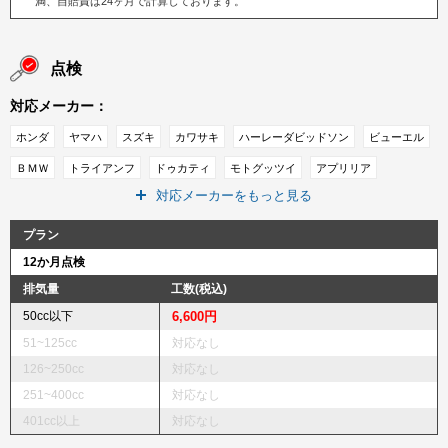
満、自賠責は24ヶ月で計算しております。
点検
対応メーカー：
ホンダ
ヤマハ
スズキ
カワサキ
ハーレーダビッドソン
ビューエル
ＢＭＷ
トライアンフ
ドゥカティ
モトグッツイ
アプリリア
対応メーカーをもっと見る
ピアジオ
ＭＶアグスタ
ベスパ
ＫＴＭ
キムコ
ＳＹＭ
インディアン
その他メーカー
プラン
12か月点検
排気量
工数(税込)
50cc以下
6,600円
51~125cc
対応なし
126~250cc
対応なし
251~400cc
対応なし
401cc以上
対応なし