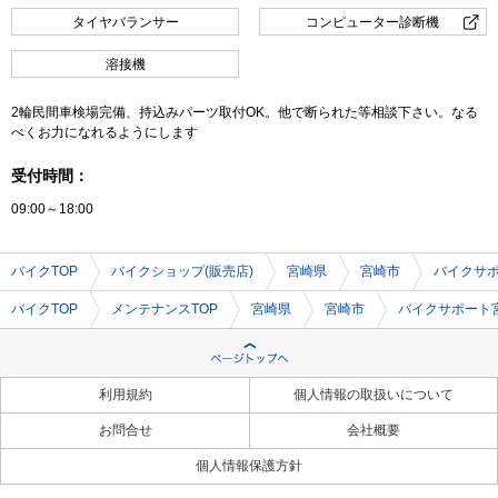
タイヤバランサー
コンピューター診断機
溶接機
2輪民間車検場完備、持込みパーツ取付OK。他で断られた等相談下さい。なる
べくお力になれるようにします
受付時間：
09:00～18:00
バイクTOP
バイクショップ(販売店)
宮崎県
宮崎市
バイクサ
バイクTOP
メンテナンスTOP
宮崎県
宮崎市
バイクサポート
利用規約
個人情報の取扱いについて
お問合せ
会社概要
個人情報保護方針