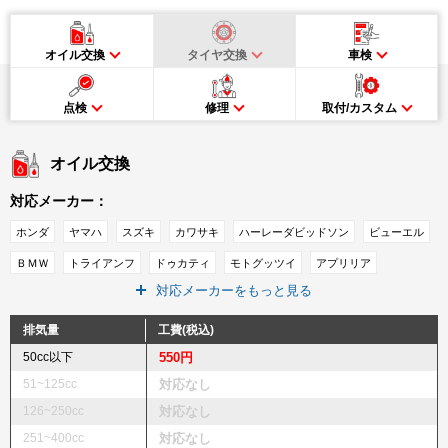
オイル交換
タイヤ交換
車検
点検
修理
取付/カスタム
オイル交換
対応メーカー：
ホンダ
ヤマハ
スズキ
カワサキ
ハーレーダビッドソン
ビューエル
ＢＭＷ
トライアンフ
ドゥカティ
モトグッツイ
アプリリア
対応メーカーをもっと見る
ピアジオ
ＭＶアグスタ
ベスパ
ＫＴＭ
キムコ
ＳＹＭ
インディアン
その他メーカー
排気量
工費(税込)
50cc以下
550円
51~125cc
対応なし
126~250cc
対応なし
251~400cc
対応なし