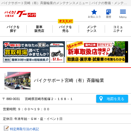
バイクサポート宮崎（有）斉藤輪業のメンテナンスメニュー｜バイクの整備・メンテナンス・修理店を探すなら【グーバイク(GooBike)】
バイクを
新車
バイクを
メンテ
コミュ
探す
販売店
売る
ナンス
ニティ
バイクサポート宮崎（有）斉藤輪業
地図を見る
〒 880-0031 宮崎県宮崎市船塚２－１６８－１
営業時間: ９：００〜１９：００
定休日: 年末年始・ＧＷ・盆・イベント日
特定商取引法の表記