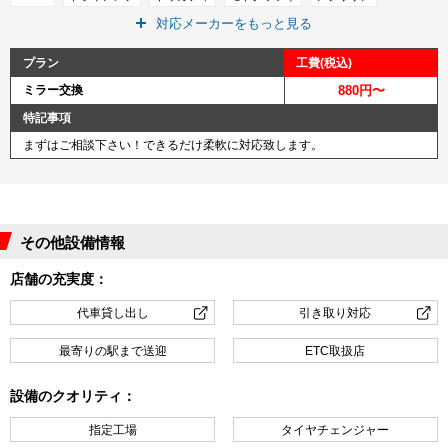
対応メーカーをもっと見る
ピアジオ
ＭＶアグスタ
ベスパ
ＫＴＭ
キムコ
ＳＹＭ
インディアン
その他メーカー
プラン
工費(税込)
ミラー交換
880円〜
特記事項
まずはご相談下さい！できるだけ柔軟に対応致します。
その他設備情報
店舗の充実度：
代車貸し出し
引き取り対応
最寄りの駅まで送迎
ETC取扱店
設備のクオリティ：
指定工場
タイヤチェンジャー