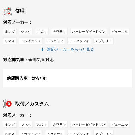
修理
対応メーカー：
ホンダ
ヤマハ
スズキ
カワサキ
ハーレーダビッドソン
ビューエル
ＢＭＷ
トライアンフ
ドゥカティ
モトグッツイ
アプリリア
対応メーカーをもっと見る
ピアジオ
ＭＶアグスタ
ベスパ
ＫＴＭ
キムコ
ＳＹＭ
対応排気量：
全排気量対応
インディアン
その他メーカー
他店購入車：
対応可能
取付／カスタム
対応メーカー：
ホンダ
ヤマハ
スズキ
カワサキ
ハーレーダビッドソン
ビューエル
ＢＭＷ
トライアンフ
ドゥカティ
モトグッツイ
アプリリア