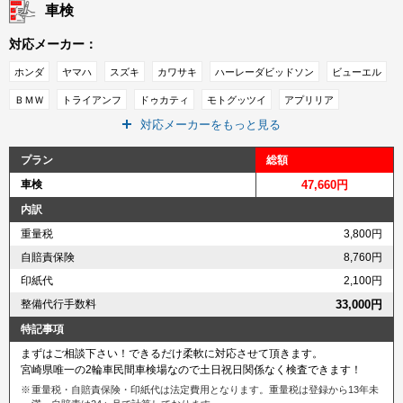
車検
対応メーカー：
ホンダ
ヤマハ
スズキ
カワサキ
ハーレーダビッドソン
ビューエル
ＢＭＷ
トライアンフ
ドゥカティ
モトグッツイ
アプリリア
対応メーカーをもっと見る
ピアジオ
ＭＶアグスタ
ベスパ
ＫＴＭ
キムコ
ＳＹＭ
インディアン
その他メーカー
プラン
総額
車検
47,660円
内訳
重量税
3,800円
自賠責保険
8,760円
印紙代
2,100円
整備代行手数料
33,000円
特記事項
まずはご相談下さい！できるだけ柔軟に対応させて頂きます。
宮崎県唯一の2輪車民間車検場なので土日祝日関係なく検査できます！
重量税・自賠責保険・印紙代は法定費用となります。重量税は登録から13年未