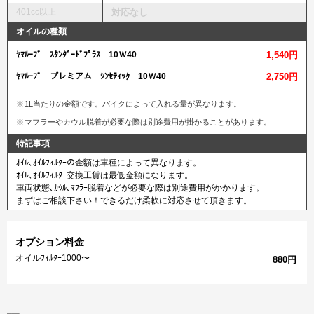
401cc以上
対応なし
オイルの種類
ﾔﾏﾙｰﾌﾞ ｽﾀﾝﾀﾞｰﾄﾞﾌﾟﾗｽ 10Ｗ40
1,540円
ﾔﾏﾙｰﾌﾞ プレミアム ｼﾝｾﾃｨｯｸ 10Ｗ40
2,750円
1L当たりの金額です。バイクによって入れる量が異なります。
マフラーやカウル脱着が必要な際は別途費用が掛かることがあります。
特記事項
ｵｲﾙ､ｵｲﾙﾌｨﾙﾀｰの金額は車種によって異なります。
ｵｲﾙ､ｵｲﾙﾌｨﾙﾀｰ交換工賃は最低金額になります。
車両状態､ｶｳﾙ､ﾏﾌﾗｰ脱着などが必要な際は別途費用がかかります。
まずはご相談下さい！できるだけ柔軟に対応させて頂きます。
オプション料金
オイルﾌｨﾙﾀｰ1000〜
880円