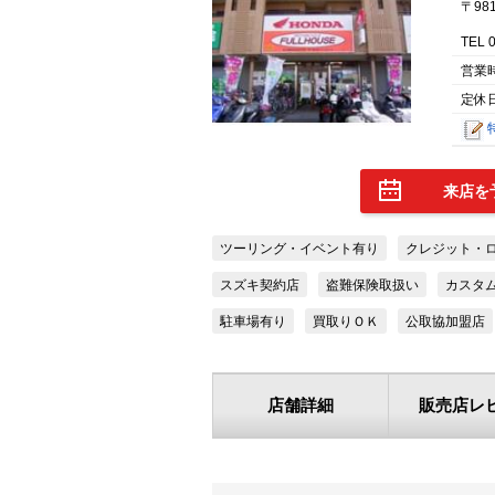
〒98
TEL 
営業
定休
来店を
ツーリング・イベント有り
クレジット・
スズキ契約店
盗難保険取扱い
カスタ
駐車場有り
買取りＯＫ
公取協加盟店
店舗詳細
販売店レ