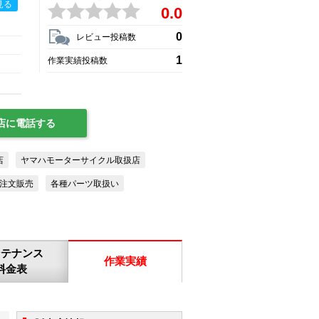
見る
0.0
0
レビュー投稿数
1
作業実績投稿数
店に電話する
店
ヤマハモーターサイクル取扱店
注文販売
各種パーツ取扱い
ンテナンス
作業実績
料金表