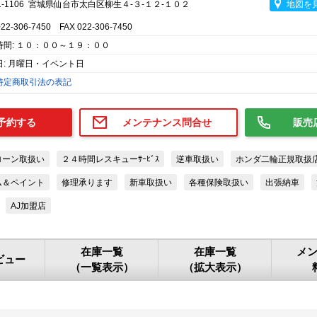
1-1106 宮城県仙台市太白区柳生４-３-１２-１０２
地図を
022-306-7450 FAX 022-306-7450
時間: １０：００～１９：００
日: 月曜日・イベント日
特定商取引法の表記
予約する
メンテナンス問合せ
販売
ローン取扱い
２４時間レスキューｻｰﾋﾞｽ
逆車取扱い
ホンダ二輪正規取扱
ム＆ペイント
修理承ります
新車取扱い
各種保険取扱い
出張納車
AJ加盟店
在庫一覧
在庫一覧
メ
ビュー
（一覧表示）
（拡大表示）