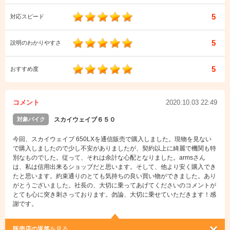
5
対応スピード
5
説明のわかりやすさ
5
おすすめ度
コメント
2020.10.03 22:49
対象バイク
スカイウェイブ６５０
今回、スカイウェイブ 650LXを通信販売で購入しました。現物を見ない
で購入しましたので少し不安がありましたが、契約以上に綺麗で機関も特
別なものでした。従って、それは余計な心配となりました。armsさん
は、私は信用出来るショップだと思います。そして、他より安く購入でき
たと思います。約束通りのとても気持ちの良い買い物ができました。あり
がとうございました。社長の、大切に乗ってあげてくださいのコメントが
とても心に突き刺さっております。勿論、大切に乗せていただきます！感
謝です。
販売店の返答
を見る