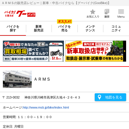
ＡＲＭＳの販売店レビュー｜新車・中古バイクなら【グーバイク(GooBike)】
バイクを
新車
バイクを
メンテ
コミュ
探す
販売店
売る
ナンス
ニティ
ＡＲＭＳ
地図を見る
〒 213-0032 神奈川県川崎市高津区久地４-２６-４３
ホームページ:
http://www.msb.jp/bike/index.html
営業時間: １１：００～１９：００
定休日: 月曜日