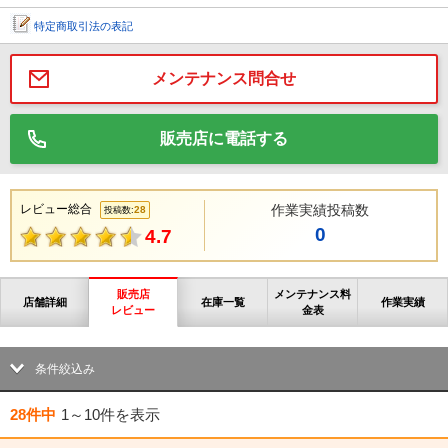
特定商取引法の表記
メンテナンス問合せ
販売店に電話する
レビュー総合
作業実績投稿数
28
投稿数:
0
4.7
販売店
メンテナンス料
店舗詳細
在庫一覧
作業実績
レビュー
金表
条件絞込み
28件中
1～10件
を表示