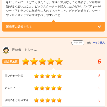
をピカピカに仕上げてくれたこと。やや不満足なところ商品より登録用書
類が遅く届いたこと。ビッグスクーターを購入したのだが、スペアキーが
シート下トランクに無造作に入れてあったこと。ピカピカ過ぎて、シート
やフロアステップがややすべりやすいこと。
販売店の返答
を見る
カテゴリ
バイク購入
投稿者
トシ
さん
5
総合満足度
5
問い合わせ対応
5
対応スピード
5
説明のわかりやすさ