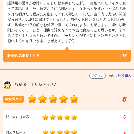
通勤用の愛車が故障し、新しい物を探してた所、一目惚れしたバイクがあ
って電話しました。遠方なのにも関わらず、なるべく急ぎたいと悩みの種
を打ち明けたら親身に対応してくれて即決しました。当日内で支払い関係
が片付き、3日後に届けてくれました。無茶なお願いをしたのにも関わら
ず、迅速かつ良心的なお値段で譲ってくれたようにも感じます。遠いし時
間かかりそう…と言う理由で諦めなくて本当に良かったと思います。オス
スメです！ちょっと遠いですが、ツーリングがてら定期メンテナンスをお
願いするのも良いかも…と考えてます(^^)
販売店の返答
を見る
カテゴリ
バイク購入
投稿者
トリシティ
さん
5
総合満足度
5
問い合わせ対応
5
対応スピード