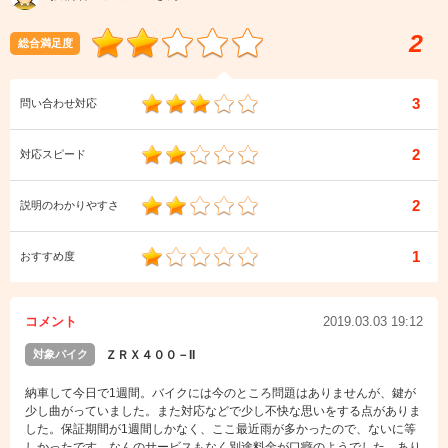
2
総合満足度
3
問い合わせ対応
2
対応スピード
2
説明のわかりやすさ
1
おすすめ度
コメント
2019.03.03 19:12
対象バイク
ＺＲＸ４００－II
納車して今日で1週間。バイクには今のところ問題はありませんが、鍵が
少し曲がっていました。また対応などで少し不快な思いをする点がありま
した。保証期間が1週間しかなく、ここ最近雨が多かったので、ないに等
しかったです。なんのサービスもなく別途料金が口癖のようでした。あり