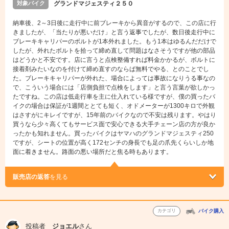
対象バイク
グランドマジェスティ２５０
納車後、2～3日後に走行中に前ブレーキから異音がするので、この店に行
きましたが、「当たりが悪いだけ」と言う返事でしたが、数日後走行中に
ブレーキキャリパーのボルトが1本外れました。もう1本はゆるんだだけで
したが、外れたボルトを拾って締め直して問題はなさそうですが他の部品
はどうかと不安です。店に言うと点検整備すれば料金かかるが、ボルトに
接着剤みたいなのを付けて締め直すのならば無料でやる、とのことでし
た。ブレーキキャリパーが外れた、場合によっては事故になりうる事なの
で、こういう場合には「店側負担で点検をします」と言う言葉が欲しかっ
たですね。この店は低走行車を主に仕入れている様ですが、僕の買ったバ
イクの場合は保証が1週間ととても短く、オドメーターが1300キロで外観
はさすがにキレイですが、15年前のバイクなので不安は残ります。やはり
買うなら少々高くてもサービス面で安心できる大手チェーン店の方が良か
ったかも知れません。買ったバイクはヤマハのグランドマジェスティ250
ですが、シートの位置が高く172センチの身長でも足の爪先くらいしか地
面に着きません。路面の悪い場所だと焦る時もあります。
販売店の返答
を見る
カテゴリ
バイク購入
投稿者
ジョエル
さん