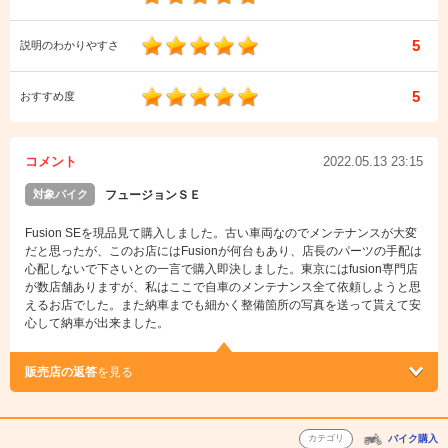
5
説明のわかりやすさ
5
おすすめ度
コメント
2022.05.13 23:15
対象バイク
フュージョンＳＥ
Fusion SEを現品見て購入しました。古い車両なのでメンテナンスが大変
だと思ったが、このお店にはFusionが何台もあり、店長のパーツの手配は
心配しないで下さいとの一言で購入即決しました。東京にはfusion専門店
が数店舗ありますが、私はここで自車のメンテナンス全て依頼しようと思
えるお店でした。また納車までも細かく整備箇所の写真を送って貰えて安
心して納車が出来ました。
販売店の返答
を見る
カテゴリ
バイク購入