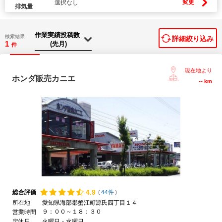
変更
選択なし
排気量
検索結果
詳細絞り込み
1
件
現在地より
ホンダ販売カニエ
--
km
4.
9
総合評価
(
44件
)
所在地
愛知県海部郡蟹江町源氏四丁目１４
９：００～１８：３０
営業時間
定休日
火曜日・水曜日