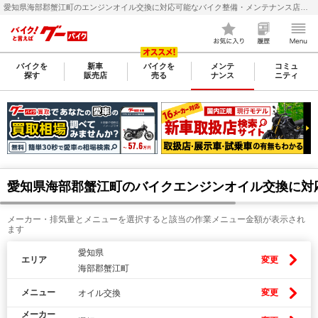
愛知県海部郡蟹江町のエンジンオイル交換に対応可能なバイク整備・メンテナンス店検索・料金(費用)比較なら【グーバイク(GooBike)】
バイクを
新車
バイクを
メンテ
コミュ
探す
販売店
売る
ナンス
ニティ
愛知県海部郡蟹江町のバイクエンジンオイル交換に対
メーカー・排気量とメニューを選択すると該当の作業メニュー金額が表示され
ます
愛知県
エリア
変更
海部郡蟹江町
メニュー
変更
オイル交換
メーカー