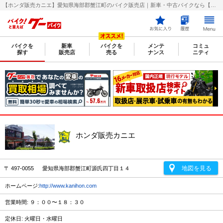
【ホンダ販売カニエ】愛知県海部郡蟹江町のバイク販売店｜新車・中古バイクなら【グーバイク(GooBike)】
バイクを
新車
バイクを
メンテ
コミュ
探す
販売店
売る
ナンス
ニティ
ホンダ販売カニエ
地図を見る
〒 497-0055 愛知県海部郡蟹江町源氏四丁目１４
ホームページ:
http://www.kanihon.com
営業時間: ９：００〜１８：３０
定休日: 火曜日・水曜日