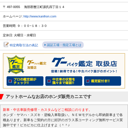
〒 497-0055 海部郡蟹江町源氏四丁目１４
ホームページ:
http://www.kanihon.com
営業時間: ９：００~１８：３０
定休日: 火曜日・水曜日
認証工場・指定工場とは
特定商取引法の表記
アットホームなお店のホンダ販売カニエです
新車・中古車販売修理・カスタムなどご相談にのります。
ホンダ・ヤマハ・スズキ・逆輸入車取扱い。ＮＥＷモデルから即納新車まで各
種あります。新車をご契約の方に好評のガラス系コーティング無料サービス実
施中です！ピカピカに仕上げますよ（＾＾♪