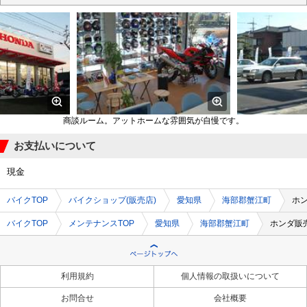
商談ルーム。アットホームな雰囲気が自慢です。
お支払いについて
現金
バイクTOP
バイクショップ(販売店)
愛知県
海部郡蟹江町
ホ
バイクTOP
メンテナンスTOP
愛知県
海部郡蟹江町
ホンダ販
利用規約
個人情報の取扱いについて
お問合せ
会社概要