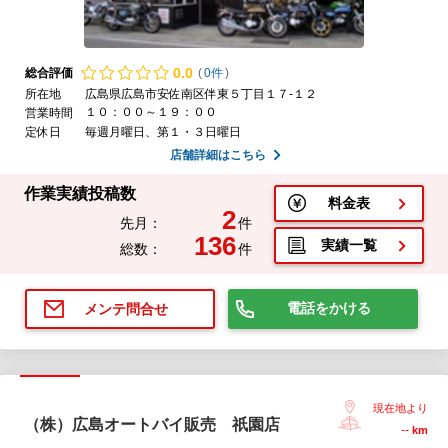
0.
0
総合評価
(
0件
)
所在地
広島県広島市安佐南区伴東５丁目１７-１２
１０：００～１９：００
営業時間
定休日
毎週月曜日、第１・３日曜日
店舗詳細はこちら
作業実績投稿数
料金表
2
先月：
件
136
実績一覧
総数：
件
電話をかける
メンテ問合せ
現在地より
（株）広島オートバイ販売 祇園店
--
km