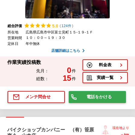
5.
0
総合評価
(
124件
)
所在地
広島県広島市中区富士見町１５-１９-１Ｆ
１０：００～１９：３０
営業時間
定休日
年中無休
店舗詳細はこちら
作業実績投稿数
料金表
0
先月：
件
15
実績一覧
総数：
件
電話をかける
メンテ問合せ
現在地より
バイクショップカンパニー （有）笹原
--
km