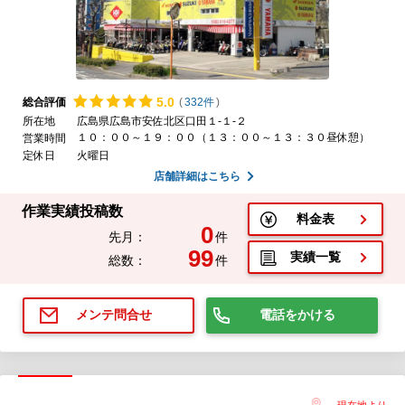
5.
0
総合評価
(
332件
)
所在地
広島県広島市安佐北区口田１-１-２
１０：００～１９：００（１３：００～１３：３０昼休憩）
営業時間
定休日
火曜日
店舗詳細はこちら
作業実績投稿数
料金表
0
先月：
件
99
実績一覧
総数：
件
電話をかける
メンテ問合せ
現在地より