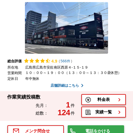
4.
9
総合評価
(
566件
)
所在地
広島県広島市安佐南区西原４-１５-１９
１０：００～１９：００（１３：００～１３：３０昼休憩）
営業時間
定休日
年中無休
店舗詳細はこちら
作業実績投稿数
料金表
1
先月：
件
124
実績一覧
総数：
件
電話をかける
メンテ問合せ