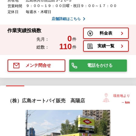
所在地
広島県呉市焼山西３-２０-５
９：００～１９：００日曜・祝日９：００～１７：００
営業時間
定休日
毎週水・木曜日
店舗詳細はこちら
作業実績投稿数
料金表
0
先月：
件
110
実績一覧
総数：
件
電話をかける
メンテ問合せ
現在地より
（株）広島オートバイ販売 高陽店
--
km