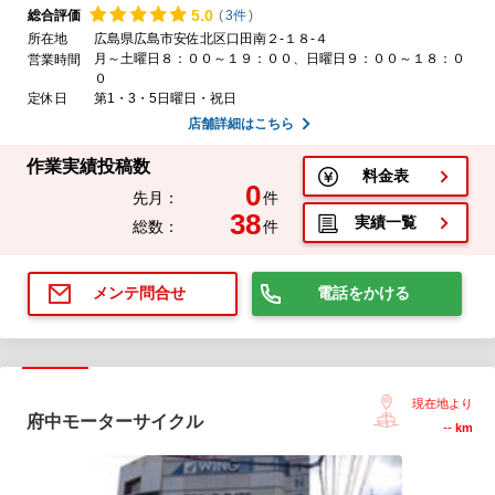
5.
0
総合評価
(
3件
)
所在地
広島県広島市安佐北区口田南２-１８-４
月～土曜日８：００～１９：００、日曜日９：００～１８：０
営業時間
０
定休日
第1・3・5日曜日・祝日
店舗詳細はこちら
作業実績投稿数
料金表
0
先月：
件
38
実績一覧
総数：
件
電話をかける
メンテ問合せ
現在地より
府中モーターサイクル
--
km