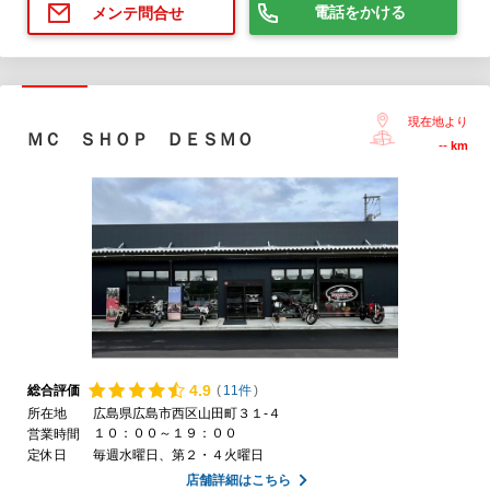
電話をかける
メンテ問合せ
現在地より
ＭＣ ＳＨＯＰ ＤＥＳＭＯ
--
km
4.
9
総合評価
(
11件
)
所在地
広島県広島市西区山田町３１-４
１０：００～１９：００
営業時間
定休日
毎週水曜日、第２・４火曜日
店舗詳細はこちら