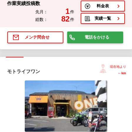
作業実績投稿数
料金表
1
先月：
件
82
実績一覧
総数：
件
電話をかける
メンテ問合せ
現在地より
モトライフワン
--
km