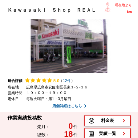
現在地より
Ｋａｗａｓａｋｉ Ｓｈｏｐ ＲＥＡＬ
--
km
5.
0
総合評価
(
12件
)
所在地
広島県広島市安佐南区長束１-２-１６
１０：００～１９：００
営業時間
定休日
毎週火曜日・第1・3月曜日
店舗詳細はこちら
作業実績投稿数
料金表
0
先月：
件
18
実績一覧
総数：
件