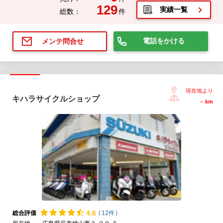
129
実績一覧
総数：
件
電話をかける
メンテ問合せ
現在地より
キハラサイクルショップ
--
km
4.
6
総合評価
(
12件
)