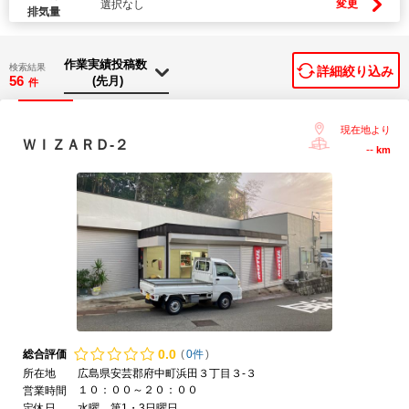
変更
選択なし
排気量
検索結果
詳細絞り込み
56
件
現在地より
ＷＩＺＡＲＤ‐２
--
km
0.
0
総合評価
(
0件
)
所在地
広島県安芸郡府中町浜田３丁目３-３
１０：００～２０：００
営業時間
定休日
水曜、第1・3日曜日