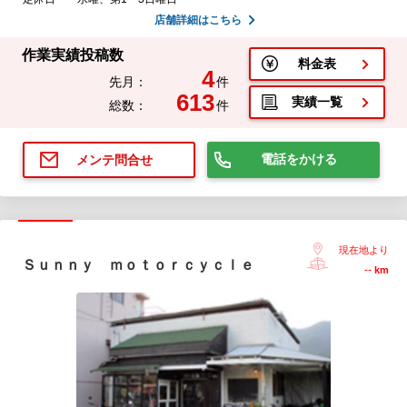
店舗詳細はこちら
作業実績投稿数
料金表
4
先月：
件
613
実績一覧
総数：
件
電話をかける
メンテ問合せ
現在地より
Ｓｕｎｎｙ ｍｏｔｏｒｃｙｃｌｅ
--
km