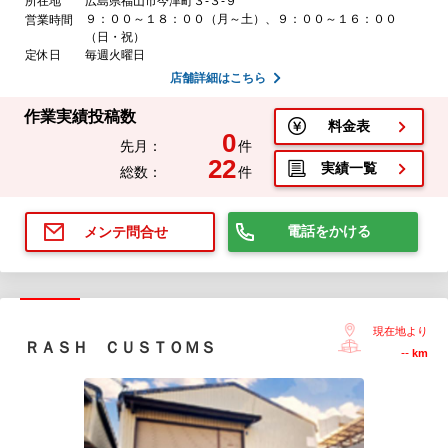
所在地
広島県福山市今津町３-３-９
９：００～１８：００（月～土）、９：００～１６：００
営業時間
（日・祝）
定休日
毎週火曜日
店舗詳細はこちら
作業実績投稿数
料金表
0
先月：
件
22
実績一覧
総数：
件
電話をかける
メンテ問合せ
現在地より
ＲＡＳＨ ＣＵＳＴＯＭＳ
--
km