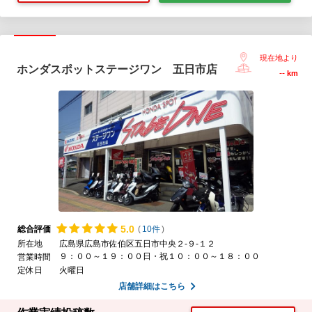
現在地より
ホンダスポットステージワン 五日市店
--
km
5.
0
総合評価
(
10件
)
所在地
広島県広島市佐伯区五日市中央２-９-１２
９：００～１９：００日・祝１０：００～１８：００
営業時間
定休日
火曜日
店舗詳細はこちら