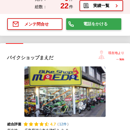
22
実績一覧
総数：
件
電話をかける
メンテ問合せ
現在地より
バイクショップまえだ
--
km
4.
7
総合評価
(
12件
)