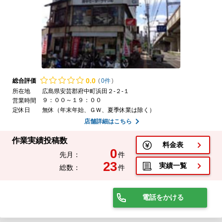
0.
0
総合評価
(
0件
)
所在地
広島県安芸郡府中町浜田２-２-１
９：００～１９：００
営業時間
定休日
無休（年末年始、ＧＷ、夏季休業は除く）
店舗詳細はこちら
作業実績投稿数
料金表
0
先月：
件
23
実績一覧
総数：
件
電話をかける