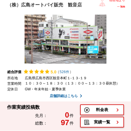
（株）広島オートバイ販売 観音店
--
km
5.
0
総合評価
(
526件
)
所在地
広島県広島市西区観音本町１-１３-１９
１０：３０～１８：３０（１３：００～１３：３０昼休憩）
営業時間
定休日
GW・年末年始・夏季休業
店舗詳細はこちら
作業実績投稿数
料金表
0
先月：
件
97
実績一覧
総数：
件