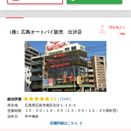
現在地より
（株）広島オートバイ販売 出汐店
--
km
5.
0
総合評価
(
724件
)
所在地
広島県広島市南区出汐１-１５-５
１０：００～１９：００（１３：００～１３：３０昼休憩）
営業時間
定休日
年中無休
店舗詳細はこちら