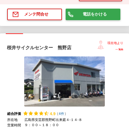
電話をかける
メンテ問合せ
現在地より
桜井サイクルセンター 熊野店
--
km
4.
9
総合評価
(
4件
)
所在地
広島県安芸郡熊野町出来庭４-１４-８
９：００～１８：００
営業時間