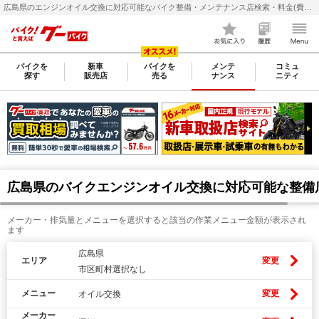
広島県のエンジンオイル交換に対応可能なバイク整備・メンテナンス店検索・料金(費用)比較なら【グーバイク(GooBike)】
バイクを
新車
バイクを
メンテ
コミュ
探す
販売店
売る
ナンス
ニティ
広島県のバイクエンジンオイル交換に対応可能な整備
メーカー・排気量とメニューを選択すると該当の作業メニュー金額が表示され
ます
広島県
エリア
変更
市区町村選択なし
メニュー
変更
オイル交換
メーカー