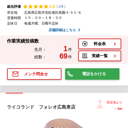
5.
0
総合評価
(
1件
)
所在地
広島県広島市安佐南区祇園４-５１-６
１０：００～１８：００
営業時間
定休日
毎週月曜、日曜不定休
店舗詳細はこちら
作業実績投稿数
料金表
1
先月：
件
69
実績一覧
総数：
件
電話をかける
メンテ問合せ
現在地より
ライコランド フォレオ広島東店
--
km