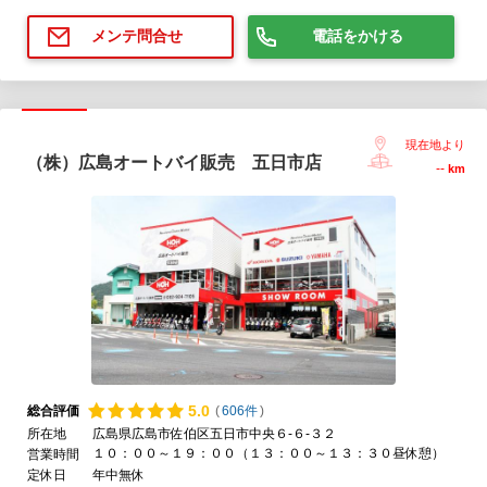
電話をかける
メンテ問合せ
現在地より
（株）広島オートバイ販売 五日市店
--
km
5.
0
総合評価
(
606件
)
所在地
広島県広島市佐伯区五日市中央６-６-３２
１０：００～１９：００（１３：００～１３：３０昼休憩）
営業時間
定休日
年中無休