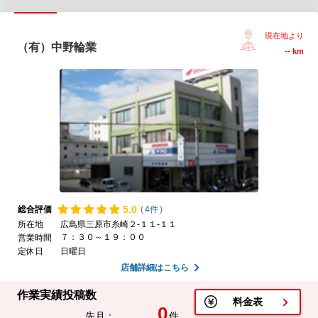
現在地より
（有）中野輪業
--
km
5.
0
総合評価
(
4件
)
所在地
広島県三原市糸崎２-１１-１１
７：３０～１９：００
営業時間
定休日
日曜日
店舗詳細はこちら
作業実績投稿数
料金表
0
先月：
件