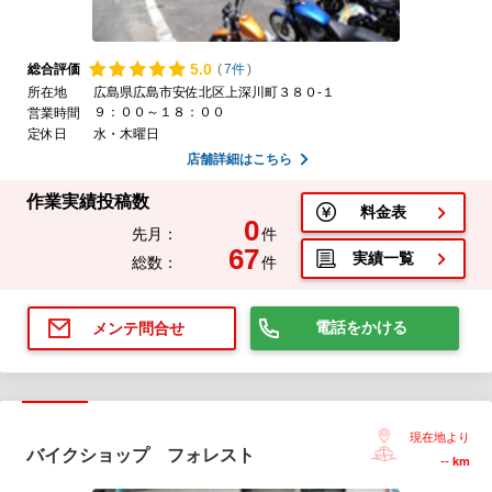
5.
0
総合評価
(
7件
)
所在地
広島県広島市安佐北区上深川町３８０-１
９：００～１８：００
営業時間
定休日
水・木曜日
店舗詳細はこちら
作業実績投稿数
料金表
0
先月：
件
67
実績一覧
総数：
件
電話をかける
メンテ問合せ
現在地より
バイクショップ フォレスト
--
km