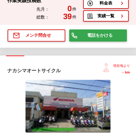
作業実績投稿数
料金表
0
先月：
件
39
実績一覧
総数：
件
電話をかける
メンテ問合せ
現在地より
ナカシマオートサイクル
--
km