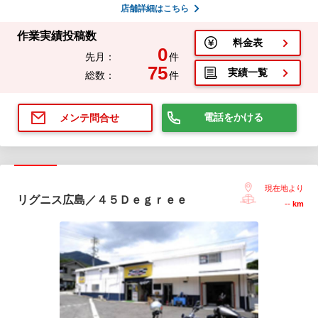
店舗詳細はこちら
作業実績投稿数
料金表
0
先月：
件
75
実績一覧
総数：
件
電話をかける
メンテ問合せ
現在地より
リグニス広島／４５Ｄｅｇｒｅｅ
--
km