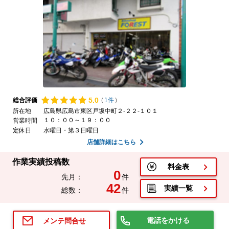
5.
0
総合評価
(
1件
)
所在地
広島県広島市東区戸坂中町２-２２-１０１
１０：００～１９：００
営業時間
定休日
水曜日・第３日曜日
店舗詳細はこちら
作業実績投稿数
料金表
0
先月：
件
42
実績一覧
総数：
件
電話をかける
メンテ問合せ