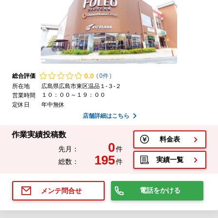
0.
0
総合評価
(
0件
)
所在地
広島県広島市東区温品１-３-２
１０：００～１９：００
営業時間
定休日
年中無休
店舗詳細はこちら
作業実績投稿数
料金表
0
先月：
件
195
実績一覧
総数：
件
電話をかける
メンテ問合せ