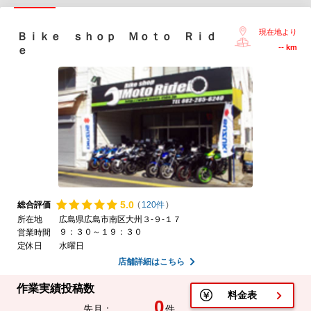
現在地より
Ｂｉｋｅ ｓｈｏｐ Ｍｏｔｏ Ｒｉｄ
--
km
ｅ
5.
0
総合評価
(
120件
)
所在地
広島県広島市南区大州３-９-１７
９：３０～１９：３０
営業時間
定休日
水曜日
店舗詳細はこちら
作業実績投稿数
料金表
0
先月：
件