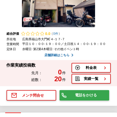
0.
0
総合評価
(
0件
)
所在地
広島県福山市大門町４-１７-７
平日１０：００-１９：００／土日祝１４：００-１９：００
営業時間
定休日
水曜日･第2第4木曜日･その他イベント時
店舗詳細はこちら
作業実績投稿数
料金表
0
先月：
件
20
実績一覧
総数：
件
電話をかける
メンテ問合せ