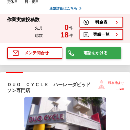
定休日
日・祝日
店舗詳細はこちら
作業実績投稿数
料金表
0
先月：
件
18
実績一覧
総数：
件
電話をかける
メンテ問合せ
現在地より
ＤＵＯ ＣＹＣＬＥ ハーレーダビッド
--
km
ソン専門店