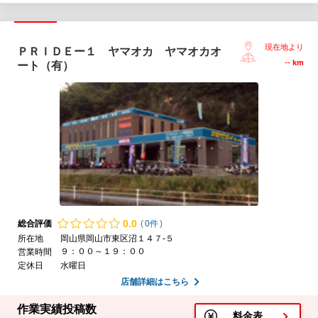
現在地より
ＰＲＩＤＥー１ ヤマオカ ヤマオカオ
--
km
ート（有）
0.
0
総合評価
(
0件
)
所在地
岡山県岡山市東区沼１４７-５
９：００～１９：００
営業時間
定休日
水曜日
店舗詳細はこちら
作業実績投稿数
料金表