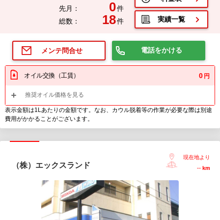
0
先月：
件
18
実績一覧
総数：
件
電話をかける
メンテ問合せ
オイル交換（工賃）
0
円
推奨オイル価格を見る
表示金額は1Lあたりの金額です。なお、カウル脱着等の作業が必要な際は別途
費用がかかることがございます。
現在地より
（株）エックスランド
--
km