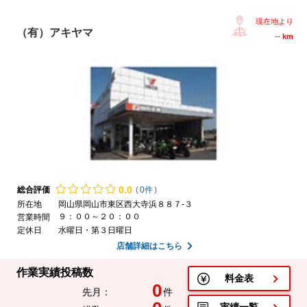
現在地より
（有）アキヤマ
--
km
0.
0
総合評価
(
0件
)
所在地
岡山県岡山市東区西大寺浜８８７-３
９：００～２０：００
営業時間
定休日
水曜日・第３日曜日
店舗詳細はこちら
作業実績投稿数
料金表
0
先月：
件