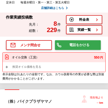
定休日
毎週水曜日・第一・第三・第五火曜日
店舗詳細はこちら
作業実績投稿数
料金表
8
先月：
件
229
実績一覧
総数：
件
電話をかける
メンテ問合せ
オイル交換（工賃）
550
円
推奨オイル価格を見る
表示金額は1Lあたりの金額です。なお、カウル脱着等の作業が必要な際は別途
費用がかかることがございます。
現在地より
（株）バイクプラザヤマノ
--
km