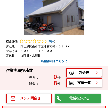
0.
0
総合評価
(
0件
)
所在地
岡山県岡山市南区浦安南町４９５-７０
１０：００～１７：００
営業時間
定休日
火曜日・水曜日
店舗詳細はこちら
作業実績投稿数
料金表
0
先月：
件
8
実績一覧
総数：
件
電話をかける
メンテ問合せ