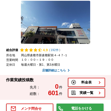
4.
9
総合評価
(
192件
)
所在地
岡山県倉敷市新倉敷駅前４-４７-１
１０：００～１９：００
営業時間
定休日
毎週火曜日・第1、第3水曜日
店舗詳細はこちら
作業実績投稿数
料金表
0
先月：
件
601
実績一覧
総数：
件
電話をかける
メンテ問合せ