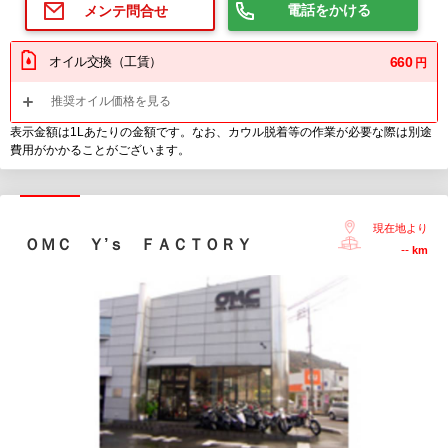
電話をかける
メンテ問合せ
オイル交換（工賃）
660
円
推奨オイル価格を見る
表示金額は1Lあたりの金額です。なお、カウル脱着等の作業が必要な際は別途
費用がかかることがございます。
現在地より
ＯＭＣ Ｙ’ｓ ＦＡＣＴＯＲＹ
--
km