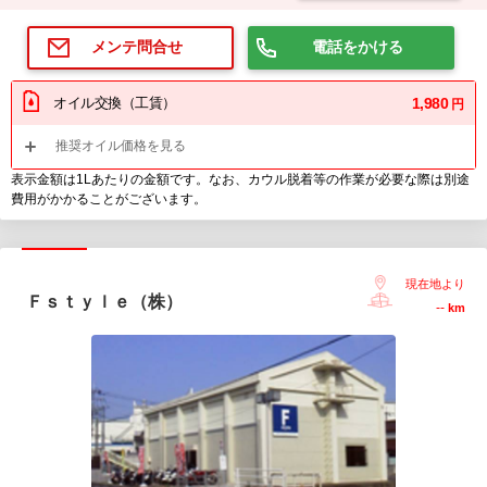
電話をかける
メンテ問合せ
オイル交換（工賃）
1,980
円
推奨オイル価格を見る
表示金額は1Lあたりの金額です。なお、カウル脱着等の作業が必要な際は別途
費用がかかることがございます。
現在地より
Ｆｓｔｙｌｅ（株）
--
km