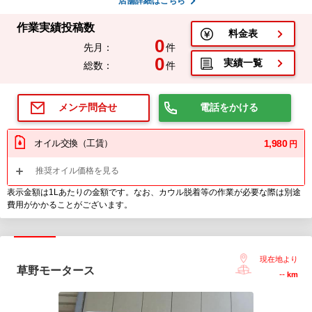
店舗詳細はこちら
作業実績投稿数
料金表
0
先月：
件
0
実績一覧
総数：
件
電話をかける
メンテ問合せ
オイル交換（工賃）
1,980
円
推奨オイル価格を見る
表示金額は1Lあたりの金額です。なお、カウル脱着等の作業が必要な際は別途
費用がかかることがございます。
現在地より
草野モータース
--
km