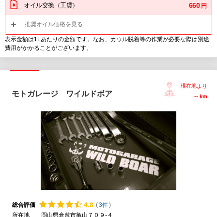
オイル交換（工賃）
660
円
推奨オイル価格を見る
表示金額は1Lあたりの金額です。なお、カウル脱着等の作業が必要な際は別途
費用がかかることがございます。
現在地より
モトガレージ ワイルドボア
--
km
4.
8
総合評価
(
3件
)
所在地
岡山県倉敷市亀山７０９-４