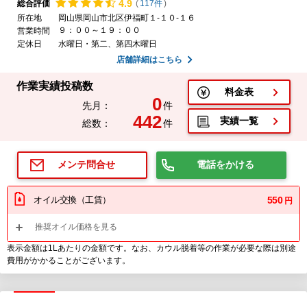
4.
9
総合評価
(
117件
)
所在地
岡山県岡山市北区伊福町１-１０-１６
９：００～１９：００
営業時間
定休日
水曜日・第二、第四木曜日
店舗詳細はこちら
作業実績投稿数
料金表
0
先月：
件
442
実績一覧
総数：
件
電話をかける
メンテ問合せ
オイル交換（工賃）
550
円
推奨オイル価格を見る
表示金額は1Lあたりの金額です。なお、カウル脱着等の作業が必要な際は別途
費用がかかることがございます。