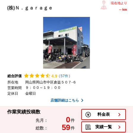
現在地より
(株)Ｎ．ｇａｒａｇｅ
--
km
4.
9
総合評価
(
57件
)
所在地
岡山県岡山市中区倉益５０７-６
９：００～１９：００
営業時間
定休日
金曜日
店舗詳細はこちら
作業実績投稿数
料金表
0
先月：
件
59
実績一覧
総数：
件