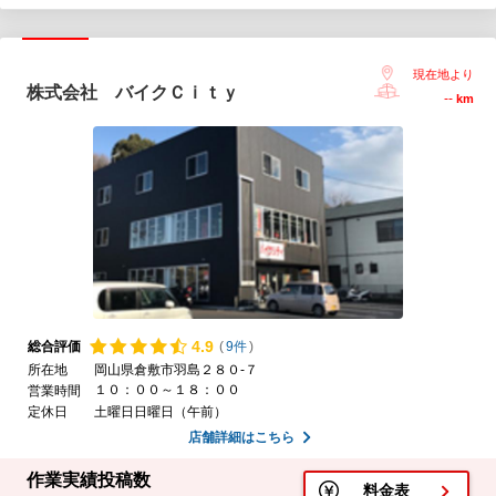
現在地より
株式会社 バイクＣｉｔｙ
--
km
4.
9
総合評価
(
9件
)
所在地
岡山県倉敷市羽島２８０-７
１０：００～１８：００
営業時間
定休日
土曜日日曜日（午前）
店舗詳細はこちら
作業実績投稿数
料金表