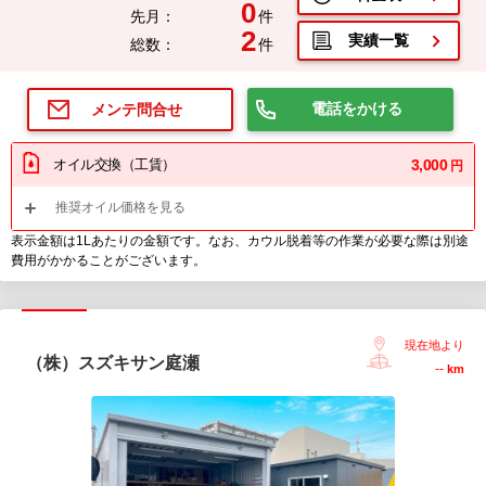
0
先月：
件
2
実績一覧
総数：
件
電話をかける
メンテ問合せ
オイル交換（工賃）
3,000
円
推奨オイル価格を見る
表示金額は1Lあたりの金額です。なお、カウル脱着等の作業が必要な際は別途
費用がかかることがございます。
現在地より
（株）スズキサン庭瀬
--
km