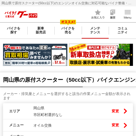
岡山県で原付スクーター(50cc以下)のエンジンオイル交換に対応可能なバイク整備・メンテナンス店検索・料金(費用)比較なら【グーバイク(GooBike)】
バイクを
新車
バイクを
メンテ
コミュ
探す
販売店
売る
ナンス
ニティ
岡山県の原付スクーター（50cc以下）バイクエンジ
メーカー・排気量とメニューを選択すると該当の作業メニュー金額が表示され
ます
岡山県
エリア
変更
市区町村選択なし
メニュー
変更
オイル交換