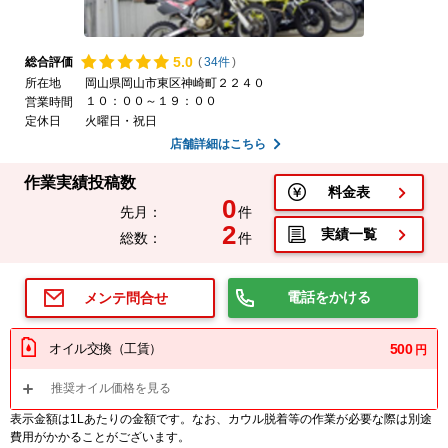
5.
0
総合評価
(
34件
)
所在地
岡山県岡山市東区神崎町２２４０
１０：００～１９：００
営業時間
定休日
火曜日・祝日
店舗詳細はこちら
作業実績投稿数
料金表
0
先月：
件
2
実績一覧
総数：
件
電話をかける
メンテ問合せ
オイル交換（工賃）
500
円
推奨オイル価格を見る
表示金額は1Lあたりの金額です。なお、カウル脱着等の作業が必要な際は別途
費用がかかることがございます。