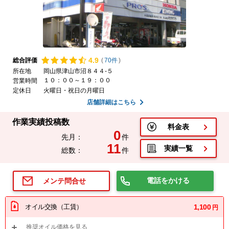
4.
9
総合評価
(
70件
)
所在地
岡山県津山市沼８４４-５
１０：００～１９：００
営業時間
定休日
火曜日・祝日の月曜日
店舗詳細はこちら
作業実績投稿数
料金表
0
先月：
件
11
実績一覧
総数：
件
電話をかける
メンテ問合せ
オイル交換（工賃）
1,100
円
推奨オイル価格を見る