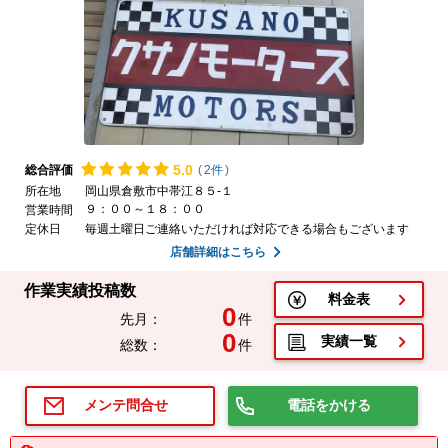
5.
0
総合評価
(
2件
)
所在地
岡山県倉敷市中帯江８５-１
９：００～１８：００
営業時間
定休日
毎週土曜日ご連絡いただければ対応できる場合もございます
店舗詳細はこちら
作業実績投稿数
料金表
0
先月：
件
0
実績一覧
総数：
件
電話をかける
メンテ問合せ