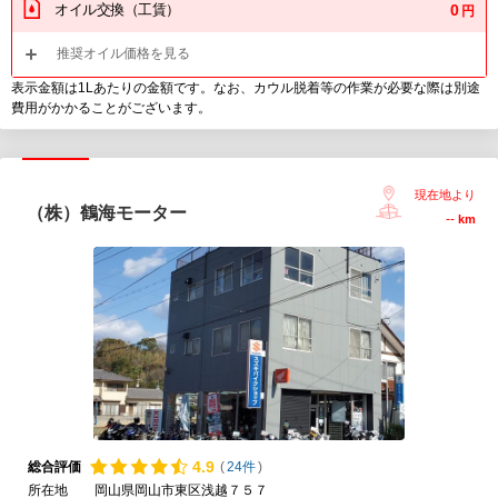
オイル交換（工賃）
0
円
推奨オイル価格を見る
表示金額は1Lあたりの金額です。なお、カウル脱着等の作業が必要な際は別途
費用がかかることがございます。
現在地より
（株）鶴海モーター
--
km
4.
9
総合評価
(
24件
)
所在地
岡山県岡山市東区浅越７５７