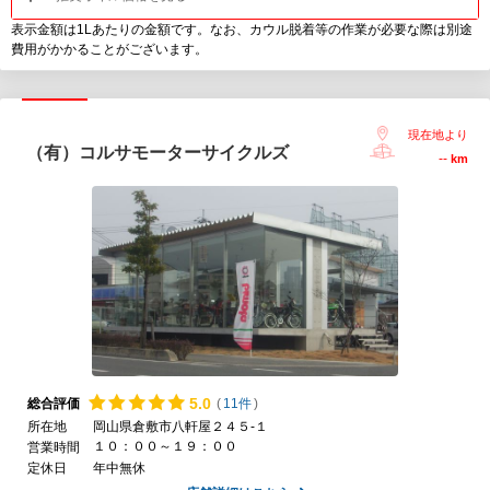
表示金額は1Lあたりの金額です。なお、カウル脱着等の作業が必要な際は別途
費用がかかることがございます。
現在地より
（有）コルサモーターサイクルズ
--
km
5.
0
総合評価
(
11件
)
所在地
岡山県倉敷市八軒屋２４５-１
１０：００～１９：００
営業時間
定休日
年中無休