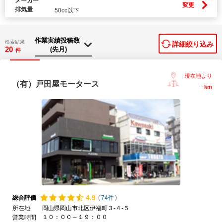
メーカー
変更
排気量
50cc以下
検索結果
詳細絞り込み
20
件
現在地より
（有）戸田屋モータース
--
km
4.
9
総合評価
(
74件
)
所在地
岡山県岡山市北区伊福町３-４-５
１０：００～１９：００
営業時間