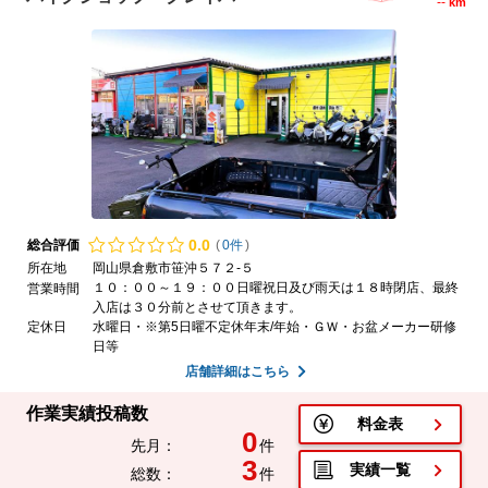
--
km
0.
0
総合評価
(
0件
)
所在地
岡山県倉敷市笹沖５７２-５
１０：００～１９：００日曜祝日及び雨天は１８時閉店、最終
営業時間
入店は３０分前とさせて頂きます。
定休日
水曜日・※第5日曜不定休年末/年始・ＧＷ・お盆メーカー研修
日等
店舗詳細はこちら
作業実績投稿数
料金表
0
先月：
件
3
実績一覧
総数：
件