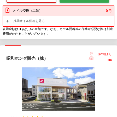
オイル交換（工賃）
0
円
推奨オイル価格を見る
表示金額は1Lあたりの金額です。なお、カウル脱着等の作業が必要な際は別途
費用がかかることがございます。
現在地より
昭和ホンダ販売（株）
--
km