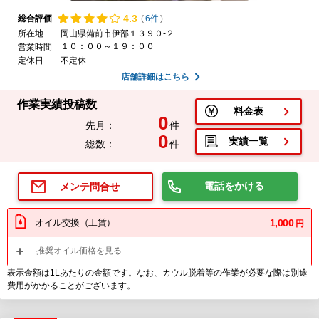
4.
3
総合評価
(
6件
)
所在地
岡山県備前市伊部１３９０-２
１０：００～１９：００
営業時間
定休日
不定休
店舗詳細はこちら
作業実績投稿数
料金表
0
先月：
件
0
実績一覧
総数：
件
電話をかける
メンテ問合せ
オイル交換（工賃）
1,000
円
推奨オイル価格を見る
表示金額は1Lあたりの金額です。なお、カウル脱着等の作業が必要な際は別途
費用がかかることがございます。