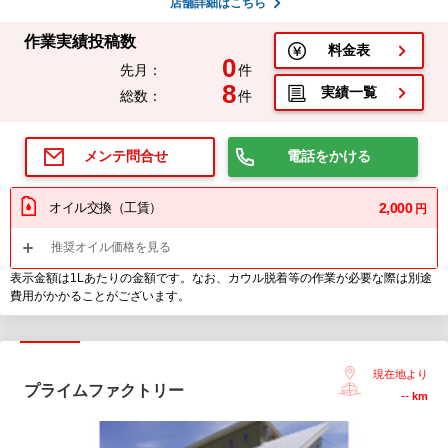
店舗詳細はこちら
作業実績投稿数
料金表
0
先月：
件
8
実績一覧
総数：
件
電話をかける
メンテ問合せ
オイル交換（工賃）
2,000
円
推奨オイル価格を見る
表示金額は1Lあたりの金額です。なお、カウル脱着等の作業が必要な際は別途
費用がかかることがございます。
現在地より
プライムファクトリー
--
km