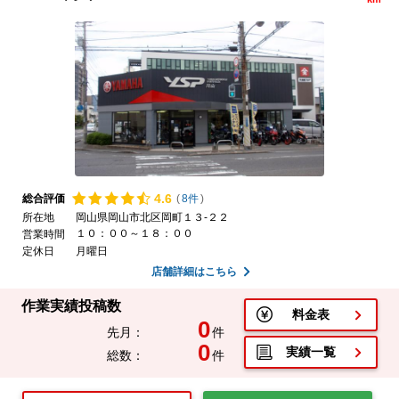
4.
6
総合評価
(
8件
)
所在地
岡山県岡山市北区岡町１３-２２
１０：００～１８：００
営業時間
定休日
月曜日
店舗詳細はこちら
作業実績投稿数
料金表
0
先月：
件
0
実績一覧
総数：
件