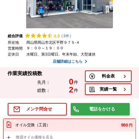
4.
9
総合評価
(
3件
)
所在地
岡山県岡山市北区平野９７５-４
９：００～１９：００
営業時間
定休日
水曜日、第3日曜日、年末年始、大型連休
店舗詳細はこちら
作業実績投稿数
料金表
0
先月：
件
2
実績一覧
総数：
件
電話をかける
メンテ問合せ
オイル交換（工賃）
990
円
推奨オイル価格を見る