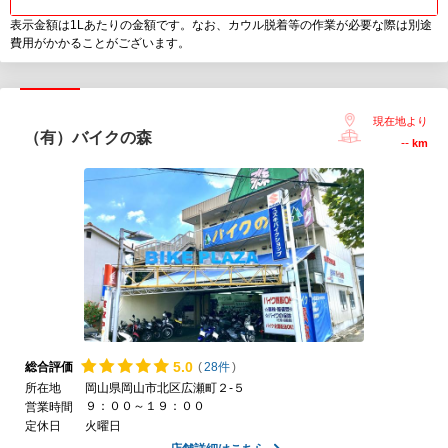
表示金額は1Lあたりの金額です。なお、カウル脱着等の作業が必要な際は別途
費用がかかることがございます。
現在地より
（有）バイクの森
--
km
5.
0
総合評価
(
28件
)
所在地
岡山県岡山市北区広瀬町２-５
９：００～１９：００
営業時間
定休日
火曜日