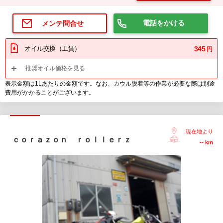
電話をかける
メンテ問合せ
オイル交換（工賃）
345
円
推奨オイル価格を見る
表示金額は1Lあたりの金額です。なお、カウル脱着等の作業が必要な際は別途
費用がかかることがございます。
現在地より
ｃｏｒａｚｏｎ ｒｏｌｌｅｒｚ
--
km