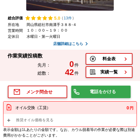
5.
0
総合評価
(
13件
)
所在地
岡山県総社市南溝手３８８-４
１０：００～１９：００
営業時間
定休日
水曜日・第一火曜日
店舗詳細はこちら
作業実績投稿数
料金表
0
先月：
件
42
実績一覧
総数：
件
電話をかける
メンテ問合せ
オイル交換（工賃）
0
円
推奨オイル価格を見る
表示金額は1Lあたりの金額です。なお、カウル脱着等の作業が必要な際は別途
費用がかかることがございます。