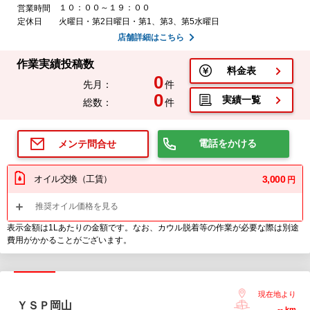
１０：００～１９：００
営業時間
定休日
火曜日・第2日曜日・第1、第3、第5水曜日
店舗詳細はこちら
作業実績投稿数
料金表
0
先月：
件
0
実績一覧
総数：
件
電話をかける
メンテ問合せ
オイル交換（工賃）
3,000
円
推奨オイル価格を見る
表示金額は1Lあたりの金額です。なお、カウル脱着等の作業が必要な際は別途
費用がかかることがございます。
現在地より
ＹＳＰ岡山
--
km