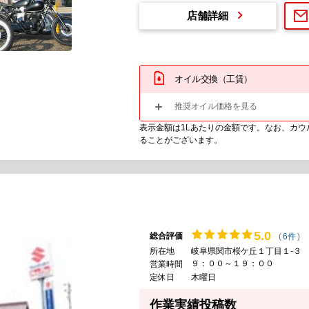
店舗詳細
オイル交換（工賃）
推奨オイル価格を見る
表示金額は1Lあたりの金額です。なお、カ
ることがございます。
5.
0
総合評価
(
6件
)
所在地
岐阜県関市桜ケ丘１丁目１-３
９：００～１９：００
営業時間
定休日
木曜日
作業実績投稿数