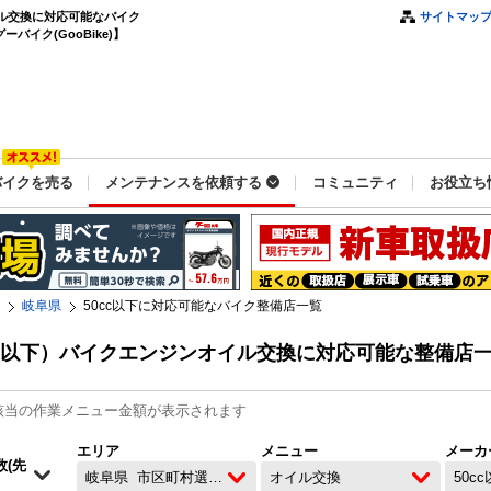
イル交換に対応可能なバイク
サイトマッ
バイク(GooBike)】
バイクを売る
メンテナンスを依頼する
コミュニティ
お役立ち
岐阜県
50cc以下に対応可能なバイク整備店一覧
cc以下）バイクエンジンオイル交換に対応可能な整備店
該当の作業メニュー金額が表示されます
エリア
メニュー
メーカ
岐阜県
市区町村選択なし
オイル交換
50c