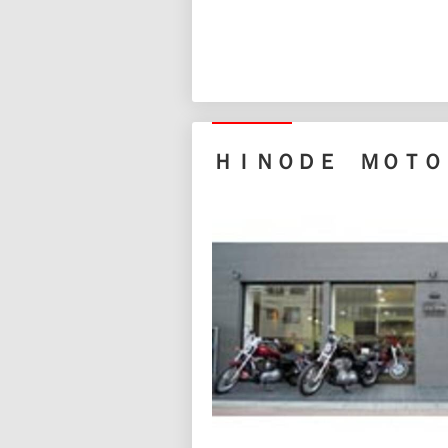
ＨＩＮＯＤＥ ＭＯＴＯ