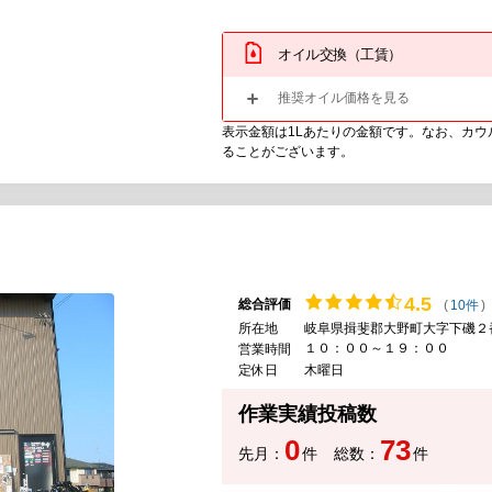
オイル交換（工賃）
推奨オイル価格を見る
表示金額は1Lあたりの金額です。なお、カ
ることがございます。
4.
5
総合評価
(
10件
)
所在地
岐阜県揖斐郡大野町大字下磯２
１０：００～１９：００
営業時間
定休日
木曜日
作業実績投稿数
0
73
先月：
件
総数：
件