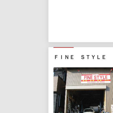
ＦＩＮＥ ＳＴＹＬＥ