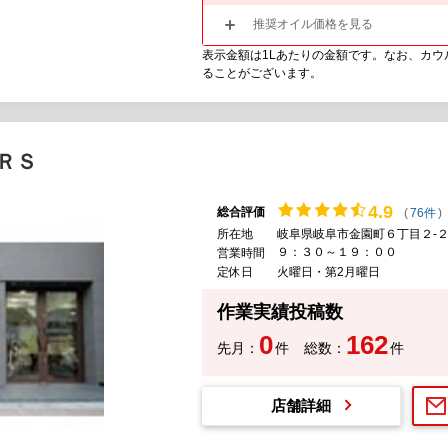
推奨オイル価格を見る
表示金額は1Lあたりの金額です。なお、カ
ることがございます。
ＲＳ
4.
9
総合評価
(
76件
)
所在地
岐阜県岐阜市金園町６丁目２-
９：３０～１９：００
営業時間
定休日
火曜日・第2月曜日
作業実績投稿数
0
162
先月：
件
総数：
件
店舗詳細