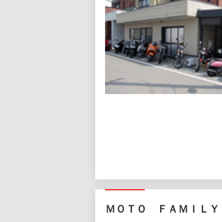
ＭＯＴＯ ＦＡＭＩＬＹ