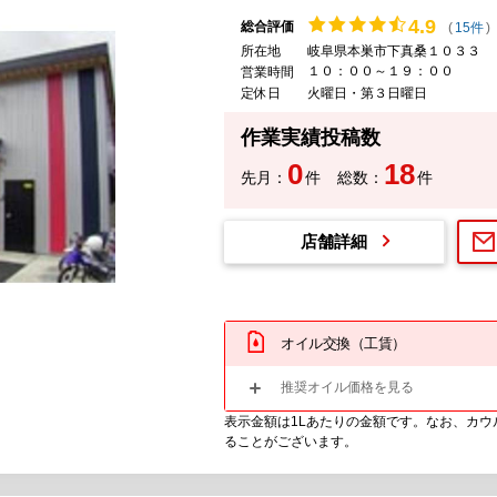
4.
9
総合評価
(
15件
)
所在地
岐阜県本巣市下真桑１０３３
１０：００～１９：００
営業時間
定休日
火曜日・第３日曜日
作業実績投稿数
0
18
先月：
件
総数：
件
店舗詳細
オイル交換（工賃）
推奨オイル価格を見る
表示金額は1Lあたりの金額です。なお、カ
ることがございます。