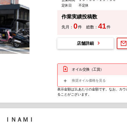
定休日
不定休
作業実績投稿数
0
41
先月：
件
総数：
件
店舗詳細
オイル交換（工賃）
推奨オイル価格を見る
表示金額は1Lあたりの金額です。なお、カ
ることがございます。
 ＩＮＡＭＩ