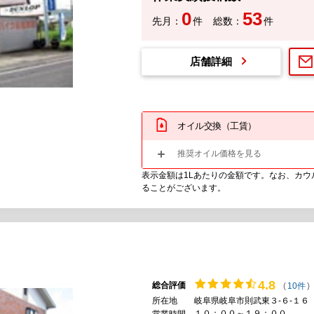
0
53
先月：
件
総数：
件
店舗詳細
オイル交換（工賃）
推奨オイル価格を見る
表示金額は1Lあたりの金額です。なお、カ
ることがございます。
4.
8
総合評価
(
10件
)
所在地
岐阜県岐阜市則武東３-６-１６
１０：００～１９：００
営業時間