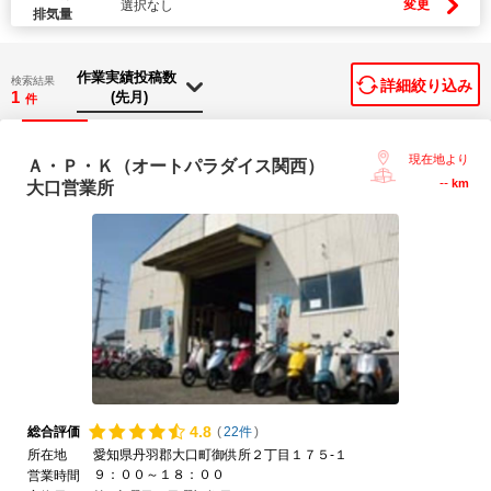
変更
選択なし
排気量
検索結果
詳細絞り込み
1
件
現在地より
Ａ・Ｐ・Ｋ（オートパラダイス関西）
--
km
大口営業所
4.
8
総合評価
(
22件
)
所在地
愛知県丹羽郡大口町御供所２丁目１７５-１
９：００～１８：００
営業時間