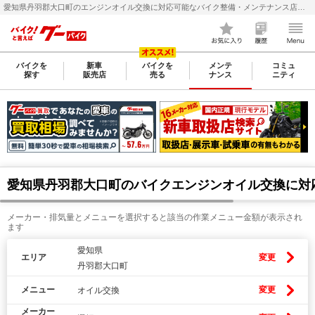
愛知県丹羽郡大口町のエンジンオイル交換に対応可能なバイク整備・メンテナンス店検索・料金(費用)比較なら【グーバイク(GooBike)】
バイクを
新車
バイクを
メンテ
コミュ
探す
販売店
売る
ナンス
ニティ
愛知県丹羽郡大口町のバイクエンジンオイル交換に対
メーカー・排気量とメニューを選択すると該当の作業メニュー金額が表示され
ます
愛知県
エリア
変更
丹羽郡大口町
メニュー
変更
オイル交換
メーカー