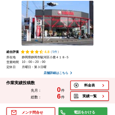
4.
8
総合評価
(
5件
)
所在地
静岡県静岡市駿河区小鹿４１８-５
10：00～20：00
営業時間
定休日
月曜日・第３日曜
店舗詳細はこちら
作業実績投稿数
料金表
0
先月：
件
6
実績一覧
総数：
件
電話をかける
メンテ問合せ