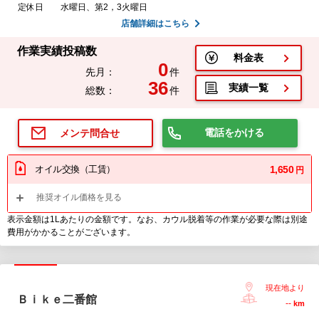
定休日
水曜日、第2，3火曜日
店舗詳細はこちら
作業実績投稿数
料金表
0
先月：
件
36
実績一覧
総数：
件
電話をかける
メンテ問合せ
オイル交換（工賃）
1,650
円
推奨オイル価格を見る
表示金額は1Lあたりの金額です。なお、カウル脱着等の作業が必要な際は別途
費用がかかることがございます。
現在地より
Ｂｉｋｅ二番館
--
km