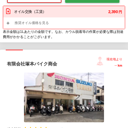
オイル交換（工賃）
2,390
円
推奨オイル価格を見る
表示金額は1Lあたりの金額です。なお、カウル脱着等の作業が必要な際は別途
費用がかかることがございます。
現在地より
有限会社塚本バイク商会
--
km