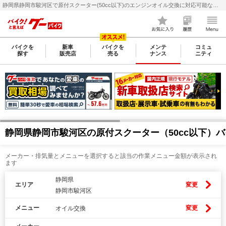
静岡県静岡市駿河区で原付スクーター(50cc以下)のエンジンオイル交換に対応可能なバイク整備・メンテナンス店検索・料金(費用)比較なら【グーバイク(GooBike)】
バイクを
新車
バイクを
メンテ
コミュ
探す
販売店
売る
ナンス
ニティ
静岡県静岡市駿河区の原付スクーター（50cc以下）
メーカー・排気量とメニューを選択すると該当の作業メニュー金額が表示され
ます
静岡県
エリア
変更
静岡市駿河区
メニュー
変更
オイル交換