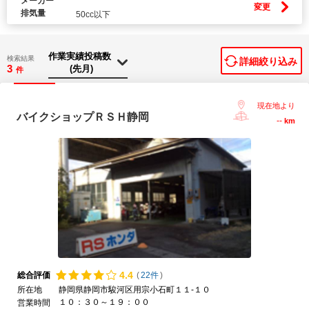
メーカー
変更
排気量
50cc以下
検索結果
詳細絞り込み
3
件
現在地より
バイクショップＲＳＨ静岡
--
km
4.
4
総合評価
(
22件
)
所在地
静岡県静岡市駿河区用宗小石町１１-１０
１０：３０～１９：００
営業時間