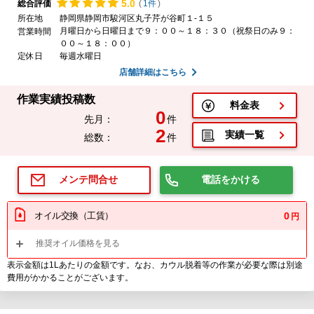
5.
0
総合評価
(
1件
)
所在地
静岡県静岡市駿河区丸子芹が谷町１-１５
月曜日から日曜日まで９：００～１８：３０（祝祭日のみ９：
営業時間
００～１８：００）
定休日
毎週水曜日
店舗詳細はこちら
作業実績投稿数
料金表
0
先月：
件
2
実績一覧
総数：
件
電話をかける
メンテ問合せ
オイル交換（工賃）
0
円
推奨オイル価格を見る
表示金額は1Lあたりの金額です。なお、カウル脱着等の作業が必要な際は別途
費用がかかることがございます。