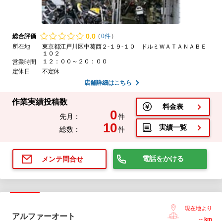
0.
0
総合評価
(
0件
)
所在地
東京都江戸川区中葛西２-１９-１０ ドルミＷＡＴＡＮＡＢＥ
１０２
１２：００～２０：００
営業時間
定休日
不定休
店舗詳細はこちら
作業実績投稿数
料金表
0
先月：
件
10
実績一覧
総数：
件
電話をかける
メンテ問合せ
現在地より
アルファーオート
--
km