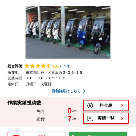
4.
6
総合評価
(
15件
)
所在地
東京都江戸川区東葛西２-２６-１８
１０：００～１９：００
営業時間
定休日
月曜日・火曜日
店舗詳細はこちら
作業実績投稿数
料金表
0
先月：
件
7
実績一覧
総数：
件