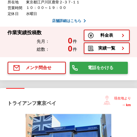
所在地
東京都江戸川区鹿骨２-３７-１１
１０：００～１９：００
営業時間
定休日
水曜日
店舗詳細はこちら
作業実績投稿数
料金表
0
先月：
件
0
実績一覧
総数：
件
電話をかける
メンテ問合せ
現在地より
トライアンフ東京ベイ
--
km