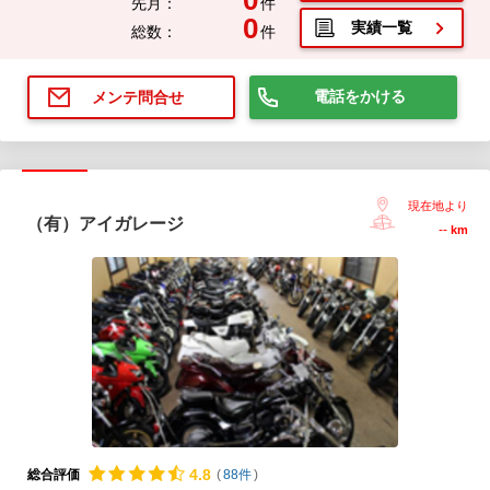
0
先月：
件
0
実績一覧
総数：
件
電話をかける
メンテ問合せ
現在地より
（有）アイガレージ
--
km
4.
8
総合評価
(
88件
)