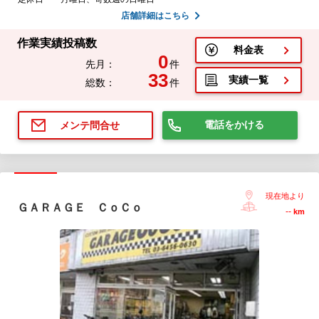
店舗詳細はこちら
作業実績投稿数
料金表
0
先月：
件
33
実績一覧
総数：
件
電話をかける
メンテ問合せ
現在地より
ＧＡＲＡＧＥ ＣｏＣｏ
--
km