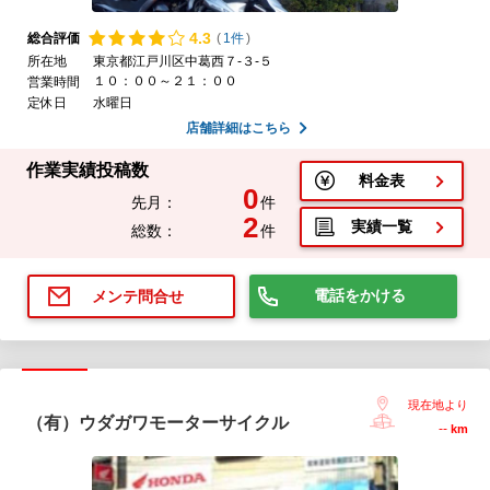
4.
3
総合評価
(
1件
)
所在地
東京都江戸川区中葛西７-３-５
１０：００～２１：００
営業時間
定休日
水曜日
店舗詳細はこちら
作業実績投稿数
料金表
0
先月：
件
2
実績一覧
総数：
件
電話をかける
メンテ問合せ
現在地より
（有）ウダガワモーターサイクル
--
km