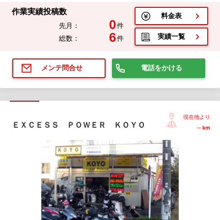
作業実績投稿数
料金表
0
先月：
件
6
実績一覧
総数：
件
電話をかける
メンテ問合せ
現在地より
ＥＸＣＥＳＳ ＰＯＷＥＲ ＫＯＹＯ
--
km