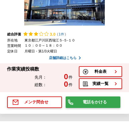
3.
0
総合評価
(
1件
)
所在地
東京都江戸川区西瑞江５-５-１０
１０：００～１８：００
営業時間
定休日
月曜日・第1/3火曜日
店舗詳細はこちら
作業実績投稿数
料金表
0
先月：
件
0
実績一覧
総数：
件
電話をかける
メンテ問合せ