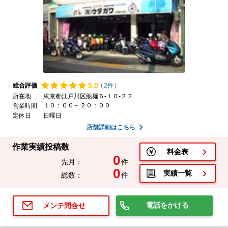
5.
0
総合評価
(
2件
)
所在地
東京都江戸川区船堀６-１０-２２
１０：００～２０：００
営業時間
定休日
日曜日
店舗詳細はこちら
作業実績投稿数
料金表
0
先月：
件
0
実績一覧
総数：
件
電話をかける
メンテ問合せ