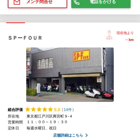
電話をかける
メンテ問合せ
現在地より
ＳＰーＦＯＵＲ
--
km
5.
0
総合評価
(
14件
)
所在地
東京都江戸川区興宮町９-４
１１：００～１９：３０
営業時間
定休日
毎週水曜日、祝日
店舗詳細はこちら