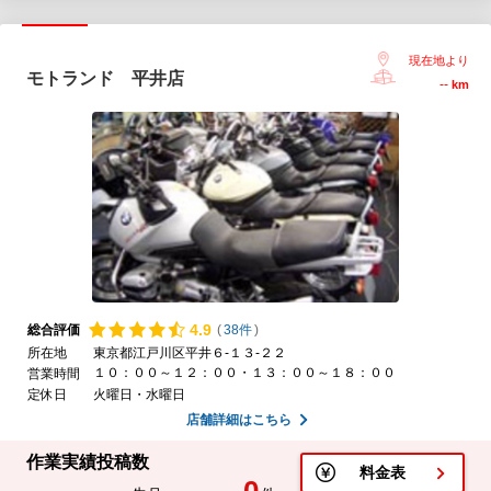
現在地より
モトランド 平井店
--
km
4.
9
総合評価
(
38件
)
所在地
東京都江戸川区平井６-１３-２２
１０：００～１２：００・１３：００～１８：００
営業時間
定休日
火曜日・水曜日
店舗詳細はこちら
作業実績投稿数
料金表