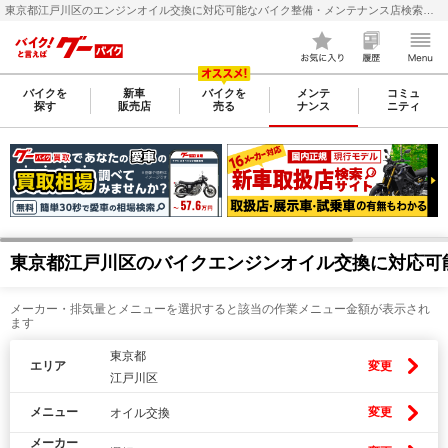
東京都江戸川区のエンジンオイル交換に対応可能なバイク整備・メンテナンス店検索・料金(費用)比較なら【グーバイク(GooBike)】
バイクを
新車
バイクを
メンテ
コミュ
探す
販売店
売る
ナンス
ニティ
東京都江戸川区のバイクエンジンオイル交換に対応可
メーカー・排気量とメニューを選択すると該当の作業メニュー金額が表示され
ます
東京都
エリア
変更
江戸川区
メニュー
変更
オイル交換
メーカー