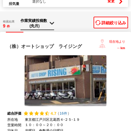
変更
選択なし
排気量
検索結果
詳細絞り込み
9
件
現在地より
（株）オートショップ ライジング
--
km
4.
7
総合評価
(
16件
)
所在地
東京都江戸川区北葛西４-２５-１９
１０：００～２０：００
営業時間
定休日
月曜日、奇数週の日曜日