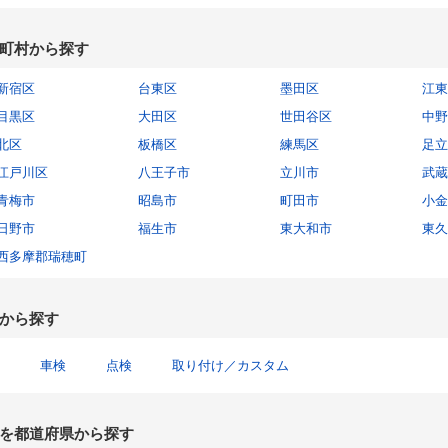
町村から探す
新宿区
台東区
墨田区
江東
目黒区
大田区
世田谷区
中野
北区
板橋区
練馬区
足立
江戸川区
八王子市
立川市
武蔵
青梅市
昭島市
町田市
小金
日野市
福生市
東大和市
東久
西多摩郡瑞穂町
から探す
車検
点検
取り付け／カスタム
を都道府県から探す