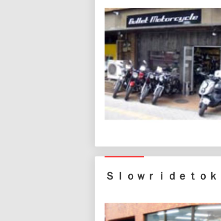
Ｓｌｏｗｒｉｄｅｔｏｋ