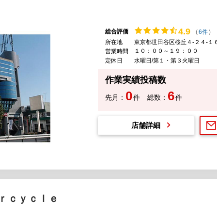
4.
9
総合評価
(
6件
)
所在地
東京都世田谷区桜丘４-２４-１
１０：００～１９：００
営業時間
定休日
水曜日/第１・第３火曜日
作業実績投稿数
0
6
先月：
件
総数：
件
店舗詳細
ｒｃｙｃｌｅ