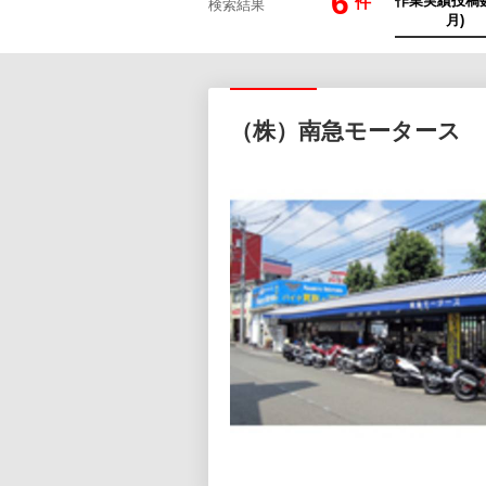
6
件
検索結果
（株）南急モータース