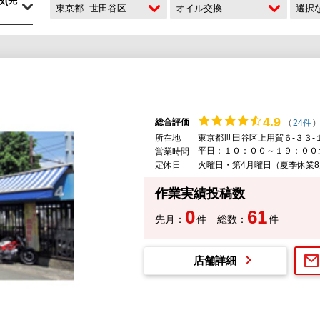
東京都
世田谷区
オイル交換
選択
4.
9
総合評価
(
24件
)
所在地
東京都世田谷区上用賀６-３３-
平日：１０：００～１９：００
営業時間
定休日
火曜日・第4月曜日（夏季休業8月
作業実績投稿数
0
61
先月：
件
総数：
件
店舗詳細