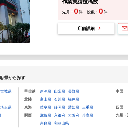
作業実績投稿数
0
0
先月：
件
総数：
件
店舗詳細
府県から探す
宮城県
甲信越
新潟県
山梨県
長野県
中国
北陸
富山県
石川県
福井県
埼玉県
東海
岐阜県
静岡県
愛知県
三重県
四国
県
関西
滋賀県
京都府
大阪府
兵庫県
九州・
奈良県
和歌山県