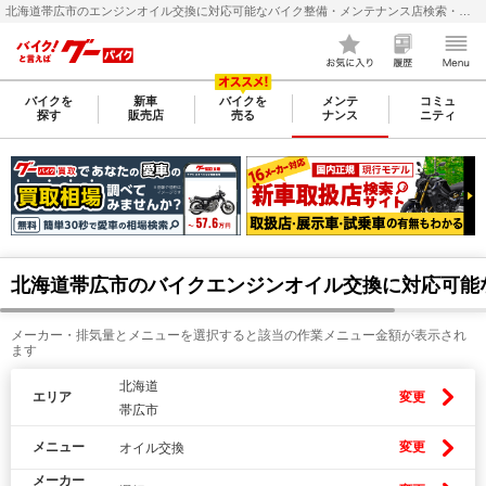
北海道帯広市のエンジンオイル交換に対応可能なバイク整備・メンテナンス店検索・料金(費用)比較なら【グーバイク(GooBike)】
バイクを
新車
バイクを
メンテ
コミュ
探す
販売店
売る
ナンス
ニティ
北海道帯広市のバイクエンジンオイル交換に対応可能
メーカー・排気量とメニューを選択すると該当の作業メニュー金額が表示され
ます
北海道
エリア
変更
帯広市
メニュー
変更
オイル交換
メーカー