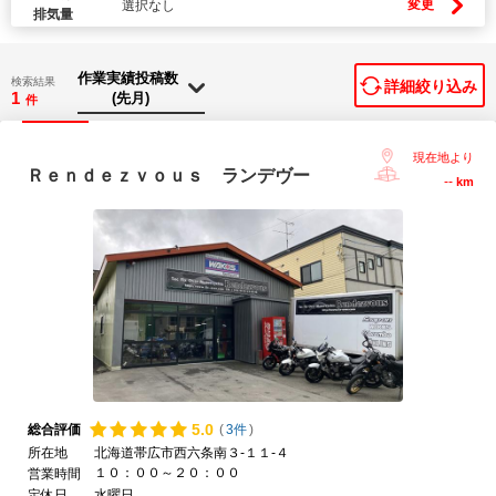
変更
選択なし
排気量
検索結果
詳細絞り込み
1
件
現在地より
Ｒｅｎｄｅｚｖｏｕｓ ランデヴー
--
km
5.
0
総合評価
(
3件
)
所在地
北海道帯広市西六条南３-１１-４
１０：００～２０：００
営業時間
定休日
水曜日