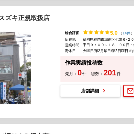
スズキ正規取扱店
5.
0
総合評価
(
14件
)
所在地
福岡県福岡市城南区七隈６-２０
平日９：００～１８：００日・
営業時間
定休日
火曜日/第2月曜日/第3日曜日※お盆
作業実績投稿数
0
201
先月：
件
総数：
件
店舗詳細