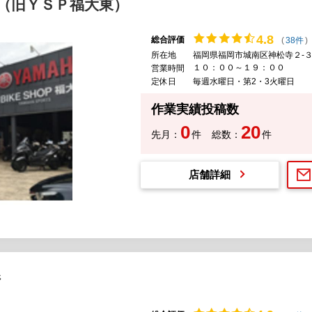
（旧ＹＳＰ福大東）
4.
8
総合評価
(
38件
)
所在地
福岡県福岡市城南区神松寺２-３
１０：００～１９：００
営業時間
定休日
毎週水曜日・第2・3火曜日
作業実績投稿数
0
20
先月：
件
総数：
件
店舗詳細
ジ