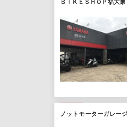
ＢＩＫＥＳＨＯＰ福大東
ノットモーターガレー