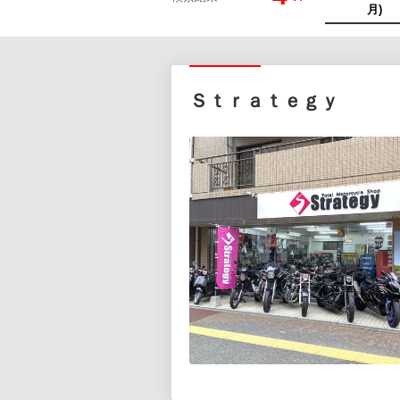
Ｓｔｒａｔｅｇｙ