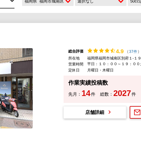
福岡県
福岡市城南区
選択なし
50c
4.
9
総合評価
(
37件
)
所在地
福岡県福岡市城南区別府１-１９
平日：１０：００～１９：００
営業時間
定休日
月曜日・木曜日
作業実績投稿数
14
2027
先月：
件
総数：
件
店舗詳細