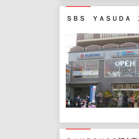
ＳＢＳ ＹＡＳＵＤＡ 