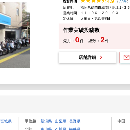
4.
9
総合評価
(
77件
)
所在地
福岡県福岡市城南区荒江１-３５
１１：００～２０：００
営業時間
定休日
火曜日・第3月曜日
作業実績投稿数
0
2
先月：
件
総数：
件
店舗詳細
宮城県
甲信越
新潟県
山梨県
長野県
中国
北陸
富山県
石川県
福井県