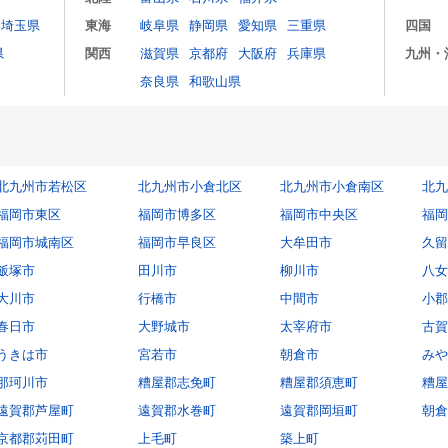
埼玉県
東海
岐阜県
静岡県
愛知県
三重県
四国
県
関西
滋賀県
京都府
大阪府
兵庫県
九州・
奈良県
和歌山県
北九州市若松区
北九州市小倉北区
北九州市小倉南区
北九
福岡市東区
福岡市博多区
福岡市中央区
福岡
福岡市城南区
福岡市早良区
大牟田市
久留
飯塚市
田川市
柳川市
八女
大川市
行橋市
中間市
小郡
春日市
大野城市
太宰府市
古賀
うきは市
宮若市
朝倉市
みや
那珂川市
糟屋郡志免町
糟屋郡須恵町
糟屋
遠賀郡芦屋町
遠賀郡水巻町
遠賀郡岡垣町
朝倉
京都郡苅田町
上毛町
築上町