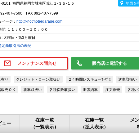
4-0101 福岡県福岡市城南区荒江１-３５-１５
地図を
092-407-7500 FAX 092-407-7599
ムページ：
http://knotmotergarage.com
時間: １１：００～２０：００
日: 火曜日・第3月曜日
特定商取引法の表記
メンテナンス問合せ
販売店に電話する
ス有り
クレジット・ローン取扱い
２４時間レスキューｻｰﾋﾞｽ
逆車取扱い
信販売ＯＫ
新車取扱い
各種保険取扱い
出張納車
注文販売
各種パ
在庫一覧
在庫一覧
メ
ビュー
（一覧表示）
（拡大表示）