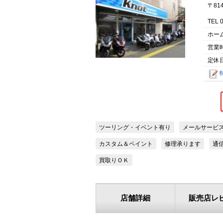
〒81
TEL 
ホー
営業
定休
ツーリング・イベント有り
メールサービ
カスタム＆ペイント
修理承ります
通
買取りＯＫ
店舗詳細
販売店レ