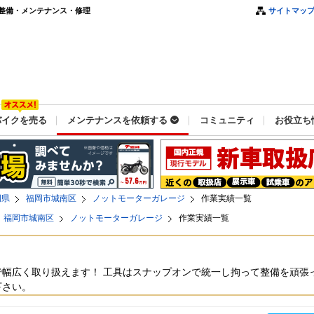
整備・メンテナンス・修理
サイトマッ
バイクを売る
メンテナンスを依頼する
コミュニティ
お役立ち
岡県
福岡市城南区
ノットモーターガレージ
作業実績一覧
福岡市城南区
ノットモーターガレージ
作業実績一覧
幅広く取り扱えます！ 工具はスナップオンで統一し拘って整備を頑張
下さい。