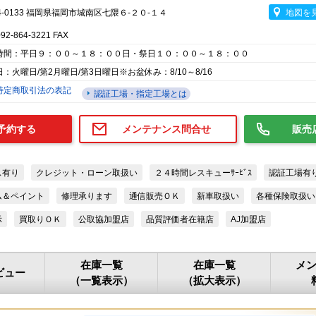
4-0133 福岡県福岡市城南区七隈６-２０-１４
地図を
092-864-3221 FAX
時間：平日９：００～１８：００日・祭日１０：００～１８：００
：火曜日/第2月曜日/第3日曜日※お盆休み：8/10～8/16
特定商取引法の表記
認証工場・指定工場とは
予約する
メンテナンス問合せ
販売
ス有り
クレジット・ローン取扱い
２４時間レスキューｻｰﾋﾞｽ
認証工場有
ム＆ペイント
修理承ります
通信販売ＯＫ
新車取扱い
各種保険取扱い
示
買取りＯＫ
公取協加盟店
品質評価者在籍店
AJ加盟店
在庫一覧
在庫一覧
メ
ビュー
（一覧表示）
（拡大表示）