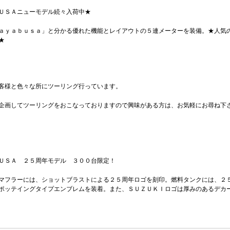
ＵＳＡニューモデル続々入荷中★
ａｙａｂｕｓａ」と分かる優れた機能とレイアウトの５連メーターを装備。★人気
★
客様と色々な所にツーリング行っています。
企画してツーリングをおこなっておりますので興味がある方は、お気軽にお尋ね下
ＵＳＡ ２５周年モデル ３００台限定！
マフラーには、ショットブラストによる２５周年ロゴを刻印。燃料タンクには、２
ポッテイングタイプエンブレムを装着。また、ＳＵＺＵＫＩロゴは厚みのあるデカ