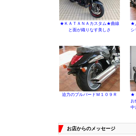
★ＫＡＴＡＮＡカスタム★曲線
★
と面が織りなす美しさ
シ
迫力のブルバードＭ１０９Ｒ
★
お
中
お店からのメッセージ