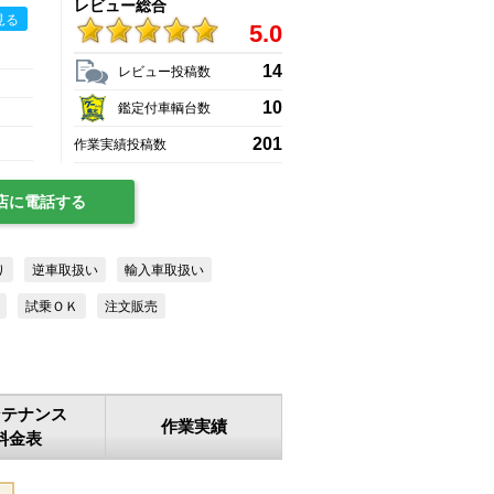
レビュー総合
見る
5.0
14
レビュー投稿数
10
鑑定付車輌台数
201
作業実績投稿数
店に電話する
り
逆車取扱い
輸入車取扱い
試乗ＯＫ
注文販売
ンテナンス
作業実績
料金表