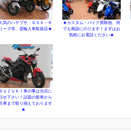
人気のハヤブサ・ＧＳＸ－Ｒ
★カスタム・バイク買取他、何
リーズ等、逆輸入車取扱店★
でも相談にのります！まずはお
気軽にお電話ください★
ＳＵＺＵＫＩ車の事は当店に
任せ下さい！話題の新車から
古車まで取り揃えております
★