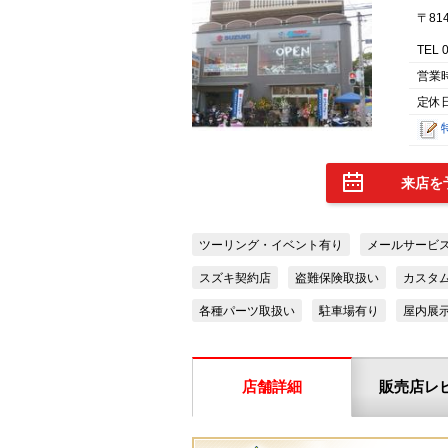
〒81
TEL 
営業
定休日
来店を
ツーリング・イベント有り
メールサービ
スズキ契約店
盗難保険取扱い
カスタ
各種パーツ取扱い
駐車場有り
屋内展
店舗詳細
販売店レ