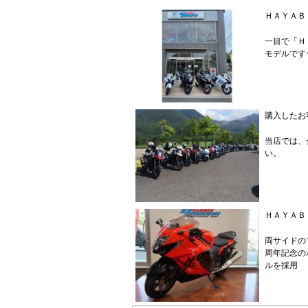
ＨＡＹＡＢ
一目で「Ｈ
モデルです
購入したお
当店では、
い。
ＨＡＹＡＢ
両サイドの
周年記念の
ルを採用