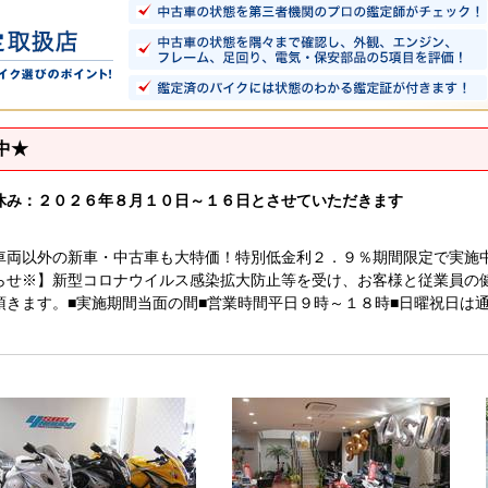
中★
休み：２０２６年８月１０日～１６日とさせていただきます
車両以外の新車・中古車も大特価！特別低金利２．９％期間限定で実施
らせ※】新型コロナウイルス感染拡大防止等を受け、お客様と従業員の
頂きます。■実施期間当面の間■営業時間平日９時～１８時■日曜祝日は
。