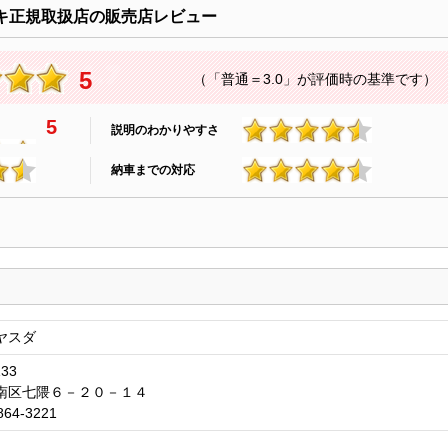
キ正規取扱店の販売店レビュー
5
（「普通＝3.0」が評価時の基準です）
5
説明のわかりやすさ
4.9
納車までの対応
4.9
ヤスダ
133
南区七隈６－２０－１４
864-3221