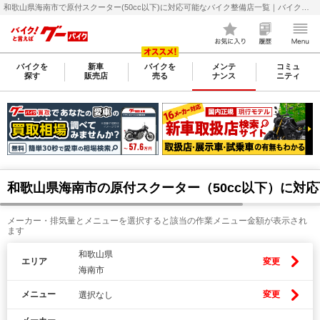
和歌山県海南市で原付スクーター(50cc以下)に対応可能なバイク整備店一覧｜バイクの整備・メンテナンス・修理店を探すなら【グーバイク(GooBike)】
バイクを
新車
バイクを
メンテ
コミュ
探す
販売店
売る
ナンス
ニティ
和歌山県海南市の原付スクーター（50cc以下）に対
メーカー・排気量とメニューを選択すると該当の作業メニュー金額が表示され
ます
和歌山県
エリア
変更
海南市
メニュー
変更
選択なし