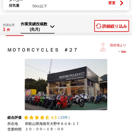
メーカー
変更
排気量
50cc以下
検索結果
詳細絞り込み
1
件
現在地より
ＭＯＴＯＲＣＹＣＬＥＳ ＃２７
--
km
4.
5
総合評価
(
15件
)
所在地
和歌山県海南市大野中６０８-１７
１０：００～１９：００
営業時間