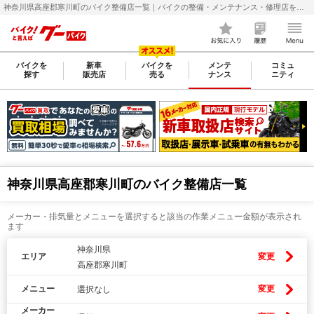
神奈川県高座郡寒川町のバイク整備店一覧｜バイクの整備・メンテナンス・修理店を探すなら【グーバイク(GooBike)】
バイクを
新車
バイクを
メンテ
コミュ
探す
販売店
売る
ナンス
ニティ
神奈川県高座郡寒川町のバイク整備店一覧
メーカー・排気量とメニューを選択すると該当の作業メニュー金額が表示され
ます
神奈川県
エリア
変更
高座郡寒川町
メニュー
変更
選択なし
メーカー