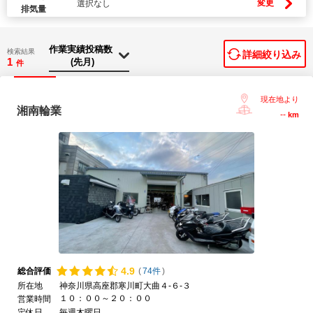
変更
選択なし
排気量
検索結果
詳細絞り込み
1
件
現在地より
湘南輪業
--
km
4.
9
総合評価
(
74件
)
所在地
神奈川県高座郡寒川町大曲４-６-３
１０：００～２０：００
営業時間
定休日
毎週木曜日