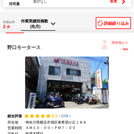
変更
選択なし
排気量
検索結果
詳細絞り込み
2
件
現在地より
野口モータース
--
km
5.
0
総合評価
(
10件
)
所在地
神奈川県横浜市旭区東希望が丘１８８
ＡＭ１０：００～ＰＭ７：００
営業時間
定休日
毎週木曜日