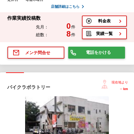
店舗詳細はこちら
作業実績投稿数
料金表
0
先月：
件
8
実績一覧
総数：
件
電話をかける
メンテ問合せ
現在地より
バイクラボラトリー
--
km