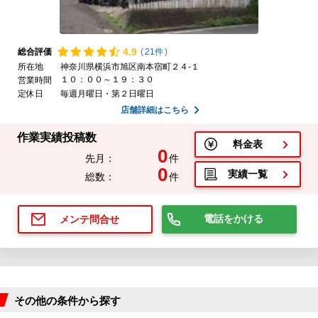
4.
9
総合評価
(
21件
)
所在地
神奈川県横浜市旭区南本宿町２４-１
１０：００～１９：３０
営業時間
定休日
毎週月曜日・第２日曜日
店舗詳細はこちら
作業実績投稿数
料金表
0
先月：
件
0
実績一覧
総数：
件
電話をかける
メンテ問合せ
その他の条件から探す