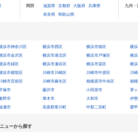
県
関西
滋賀県
京都府
大阪府
兵庫県
九州・
奈良県
和歌山県
横浜市神奈川区
横浜市西区
横浜市南区
横浜
横浜市金沢区
横浜市港北区
横浜市戸塚区
横浜
横浜市緑区
横浜市瀬谷区
横浜市栄区
横浜
横浜市都筑区
川崎市川崎区
川崎市中原区
川崎
川崎市宮前区
川崎市麻生区
相模原市中央区
相模
平塚市
藤沢市
小田原市
茅ヶ
秦野市
厚木市
大和市
伊勢
綾瀬市
高座郡寒川町
中郡二宮町
愛甲
ニューから探す