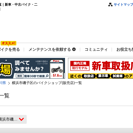
覧｜新車・中古バイク・二
サイトマッ
】
バイクを売る
メンテナンスを依頼する
コミュニティ
お役立ち
川県
横浜市磯子区のバイクショップ(販売店)一覧
一覧
横浜市磯子区