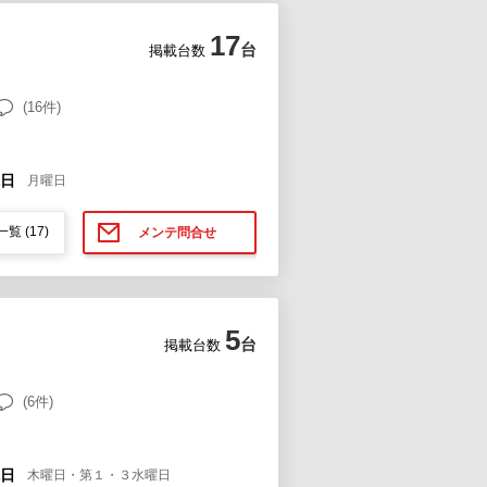
17
台
掲載台数
(16件)
日
月曜日
一覧
(17)
メンテ問合せ
5
台
掲載台数
(6件)
日
木曜日・第１・３水曜日