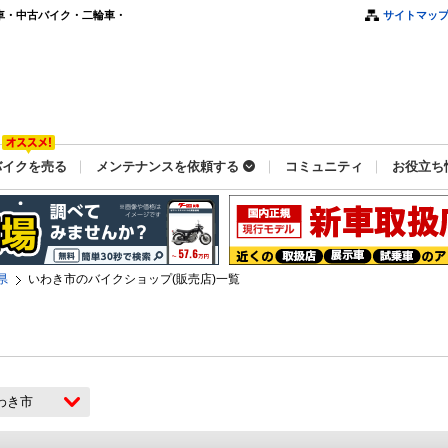
車・中古バイク・二輪車・
サイトマッ
バイクを売る
メンテナンスを依頼する
コミュニティ
お役立ち
県
いわき市のバイクショップ(販売店)一覧
わき市