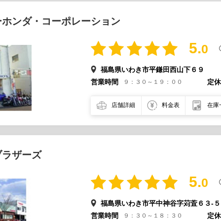
ーホンダ・コーポレーション
5.
0
福島県いわき市平鎌田西山下６９
営業時間
定休
９：３０～１９：００
店舗詳細
料金表
在庫
ブラザーズ
5.
0
福島県いわき市平中神谷字苅萓６３-５
営業時間
定休
９：３０～１８：３０