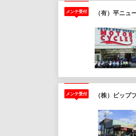
メンテ受付
（有）平ニュ
メンテ受付
（株）ビップ