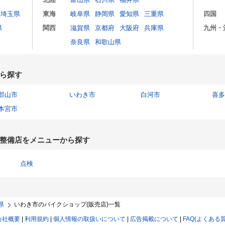
埼玉県
東海
岐阜県
静岡県
愛知県
三重県
四国
県
関西
滋賀県
京都府
大阪府
兵庫県
九州・
奈良県
和歌山県
ら探す
郡山市
いわき市
白河市
喜多
本宮市
整備店をメニューから探す
点検
県
いわき市のバイクショップ(販売店)一覧
会社概要
|
利用規約
|
個人情報の取扱いについて
|
広告掲載について
|
FAQ(よくある