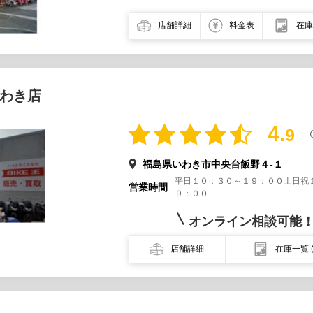
店舗詳細
料金表
在庫
わき店
4.
9
福島県いわき市中央台飯野４-１
平日１０：３０～１９：００土日祝
営業時間
９：００
オンライン相談可能
店舗詳細
在庫一覧