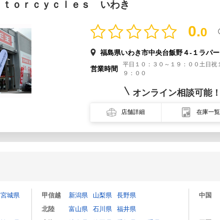
ｏｔｏｒｃｙｃｌｅｓ いわき
0.
0
福島県いわき市中央台飯野４-１ラパ
平日１０：３０～１９：００土日祝
営業時間
９：００
オンライン相談可能
店舗詳細
在庫一覧
宮城県
甲信越
新潟県
山梨県
長野県
中国
北陸
富山県
石川県
福井県