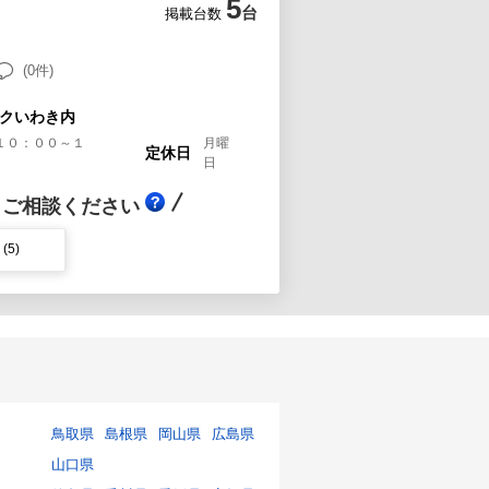
5
台
掲載台数
(0件)
ークいわき内
１０：００～１
月曜
定休日
日
！ご相談ください
(5)
鳥取県
島根県
岡山県
広島県
山口県