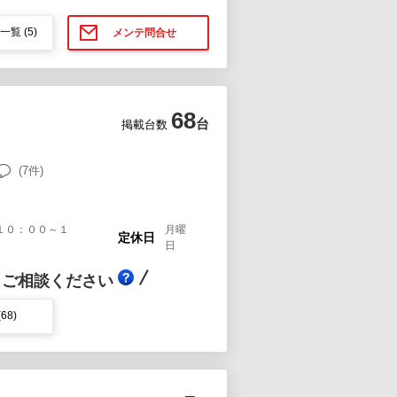
一覧
(5)
メンテ問合せ
68
台
掲載台数
(7件)
１０：００～１
月曜
定休日
日
！ご相談ください
(68)