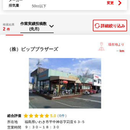
メーカー
変更
排気量
50cc以下
検索結果
詳細絞り込み
2
件
現在地より
（株）ビップブラザーズ
--
km
5.
0
総合評価
(
6件
)
所在地
福島県いわき市平中神谷字苅萓６３-５
９：３０～１８：３０
営業時間