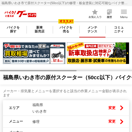
福島県いわき市で原付スクーター(50cc以下)の修理・板金塗装に対応可能なバイク整備・メンテナンス店検索・料金(費用)比較なら【グーバイク(GooBike)】
バイクを
新車
バイクを
メンテ
コミュ
探す
販売店
売る
ナンス
ニティ
福島県いわき市の原付スクーター（50cc以下）バイ
メーカー・排気量とメニューを選択すると該当の作業メニュー金額が表示され
ます
福島県
エリア
変更
いわき市
メニュー
変更
修理