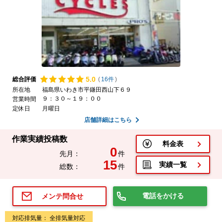
5.
0
総合評価
(
16件
)
所在地
福島県いわき市平鎌田西山下６９
９：３０～１９：００
営業時間
定休日
月曜日
店舗詳細はこちら
作業実績投稿数
料金表
0
先月：
件
15
実績一覧
総数：
件
電話をかける
メンテ問合せ
対応排気量： 全排気量対応