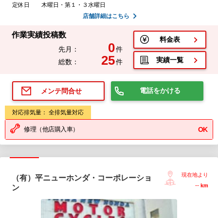
定休日
木曜日・第１・３水曜日
店舗詳細はこちら
作業実績投稿数
料金表
0
先月：
件
25
実績一覧
総数：
件
電話をかける
メンテ問合せ
対応排気量： 全排気量対応
修理（他店購入車）
OK
現在地より
（有）平ニューホンダ・コーポレーショ
--
km
ン