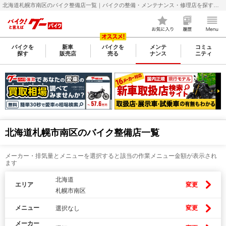
北海道札幌市南区のバイク整備店一覧｜バイクの整備・メンテナンス・修理店を探すなら【グーバイク(GooBike)】
バイクを
新車
バイクを
メンテ
コミュ
探す
販売店
売る
ナンス
ニティ
北海道札幌市南区のバイク整備店一覧
メーカー・排気量とメニューを選択すると該当の作業メニュー金額が表示され
ます
北海道
エリア
変更
札幌市南区
メニュー
変更
選択なし
メーカー