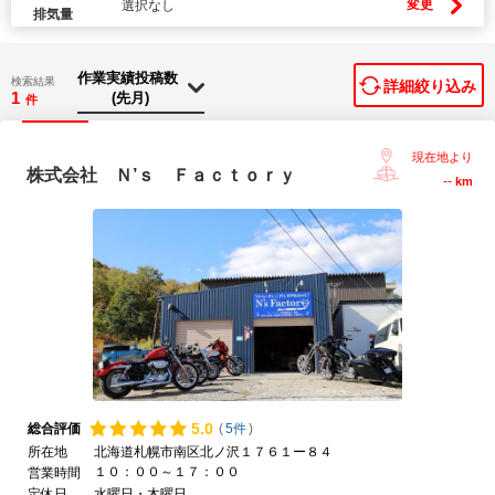
変更
選択なし
排気量
検索結果
詳細絞り込み
1
件
現在地より
株式会社 Ｎ’ｓ Ｆａｃｔｏｒｙ
--
km
5.
0
総合評価
(
5件
)
所在地
北海道札幌市南区北ノ沢１７６１ー８４
１０：００～１７：００
営業時間
定休日
水曜日・木曜日