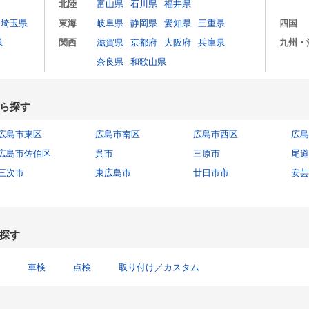
北陸
富山県
石川県
福井県
埼玉県
東海
岐阜県
静岡県
愛知県
三重県
四国
県
関西
滋賀県
京都府
大阪府
兵庫県
九州・
奈良県
和歌山県
ら探す
広島市東区
広島市南区
広島市西区
広島
広島市佐伯区
呉市
三原市
尾道
三次市
東広島市
廿日市市
安芸
探す
車検
点検
取り付け／カスタム