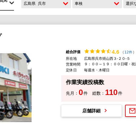
広島県
呉市
車検
選択
プ
4.
6
総合評価
(
12件
)
所在地
広島県呉市焼山西３-２０-５
９：００～１９：００日曜・祝
営業時間
定休日
毎週水・木曜日
作業実績投稿数
0
110
先月：
件
総数：
件
店舗詳細