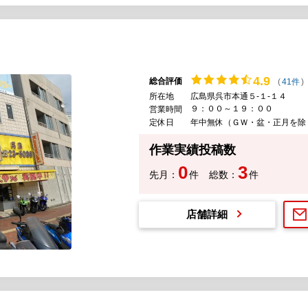
4.
9
総合評価
(
41件
)
所在地
広島県呉市本通５-１-１４
９：００～１９：００
営業時間
定休日
年中無休（ＧＷ・盆・正月を除
作業実績投稿数
0
3
先月：
件
総数：
件
店舗詳細