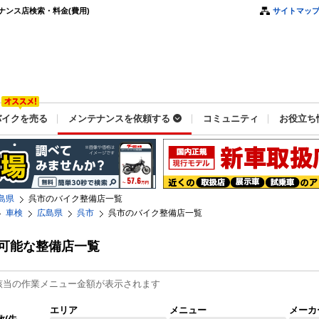
ンス店検索・料金(費用)
サイトマッ
バイクを売る
メンテナンスを依頼する
コミュニティ
お役立ち
島県
呉市のバイク整備店一覧
車検
広島県
呉市
呉市のバイク整備店一覧
可能な整備店一覧
該当の作業メニュー金額が表示されます
エリア
メニュー
メーカ