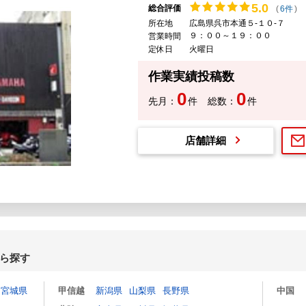
5.
0
総合評価
(
6件
)
所在地
広島県呉市本通５-１０-７
９：００～１９：００
営業時間
定休日
火曜日
作業実績投稿数
0
0
先月：
件
総数：
件
店舗詳細
ら探す
宮城県
甲信越
新潟県
山梨県
長野県
中国