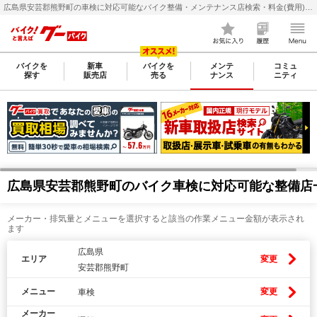
広島県安芸郡熊野町の車検に対応可能なバイク整備・メンテナンス店検索・料金(費用)比較なら【グーバイク(GooBike)】
バイクを
新車
バイクを
メンテ
コミュ
探す
販売店
売る
ナンス
ニティ
広島県安芸郡熊野町のバイク車検に対応可能な整備店
メーカー・排気量とメニューを選択すると該当の作業メニュー金額が表示され
ます
広島県
エリア
変更
安芸郡熊野町
メニュー
変更
車検
メーカー