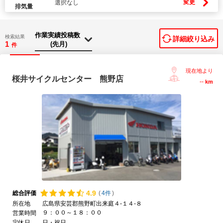
変更
選択なし
排気量
検索結果
詳細絞り込み
1
件
現在地より
桜井サイクルセンター 熊野店
--
km
4.
9
総合評価
(
4件
)
所在地
広島県安芸郡熊野町出来庭４-１４-８
９：００～１８：００
営業時間
定休日
日・祝日